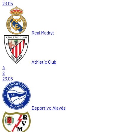
23.05
Real Madryt
Athletic Club
4
2
23.05
Deportivo Alavés