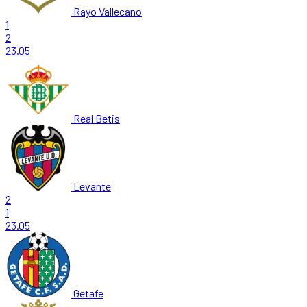
Rayo Vallecano
1
2
23.05
Real Betis
Levante
2
1
23.05
Getafe