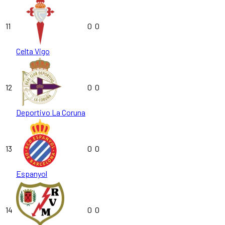
11
0
0
Celta Vigo
12
0
0
Deportivo La Coruna
13
0
0
Espanyol
14
0
0