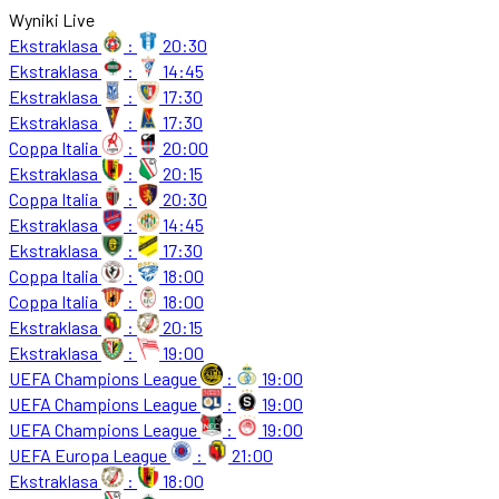
Wyniki Live
Ekstraklasa
:
20:30
Ekstraklasa
:
14:45
Ekstraklasa
:
17:30
Ekstraklasa
:
17:30
Coppa Italia
:
20:00
Ekstraklasa
:
20:15
Coppa Italia
:
20:30
Ekstraklasa
:
14:45
Ekstraklasa
:
17:30
Coppa Italia
:
18:00
Coppa Italia
:
18:00
Ekstraklasa
:
20:15
Ekstraklasa
:
19:00
UEFA Champions League
:
19:00
UEFA Champions League
:
19:00
UEFA Champions League
:
19:00
UEFA Europa League
:
21:00
Ekstraklasa
:
18:00