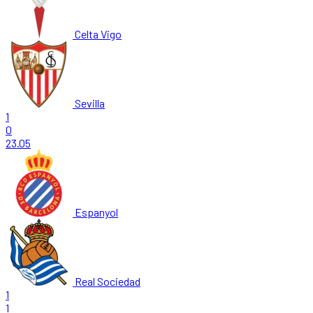
Celta Vigo
Sevilla
1
0
23.05
Espanyol
Real Sociedad
1
1