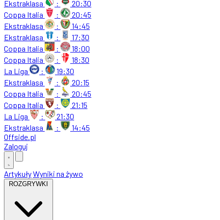
Ekstraklasa
:
20:30
Coppa Italia
:
20:45
Ekstraklasa
:
14:45
Ekstraklasa
:
17:30
Coppa Italia
:
18:00
Coppa Italia
:
18:30
La Liga
:
19:30
Ekstraklasa
:
20:15
Coppa Italia
:
20:45
Coppa Italia
:
21:15
La Liga
:
21:30
Ekstraklasa
:
14:45
Offside
.
pl
Zaloguj
Artykuły
Wyniki na żywo
ROZGRYWKI