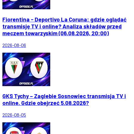
Fiorentina - Deportivo La Coruna: gdzie oglądać
transmisję TV i online? Analiza składów przed
meczem towarzyskim (06.08.2026, 20:00)
2026-08-06
GKS Tychy – Zaglebie Sosnowiec transmisja TV i
online. Gdzie obejrzeć 5.08.2026?
2026-08-05