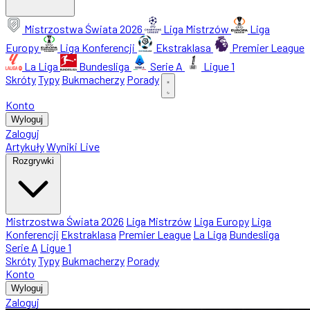
Mistrzostwa Świata 2026
Liga Mistrzów
Liga
Europy
Liga Konferencji
Ekstraklasa
Premier League
La Liga
Bundesliga
Serie A
Ligue 1
Skróty
Typy
Bukmacherzy
Porady
Konto
Wyloguj
Zaloguj
Artykuły
Wyniki Live
Rozgrywki
Mistrzostwa Świata 2026
Liga Mistrzów
Liga Europy
Liga
Konferencji
Ekstraklasa
Premier League
La Liga
Bundesliga
Serie A
Ligue 1
Skróty
Typy
Bukmacherzy
Porady
Konto
Wyloguj
Zaloguj