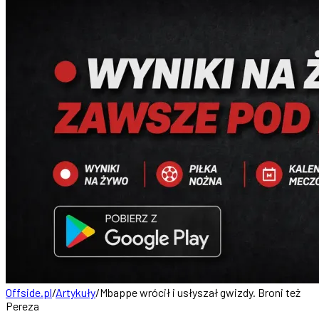
Offside.pl
/
Artykuły
/
Mbappe wrócił i usłyszał gwizdy. Broni też
Pereza