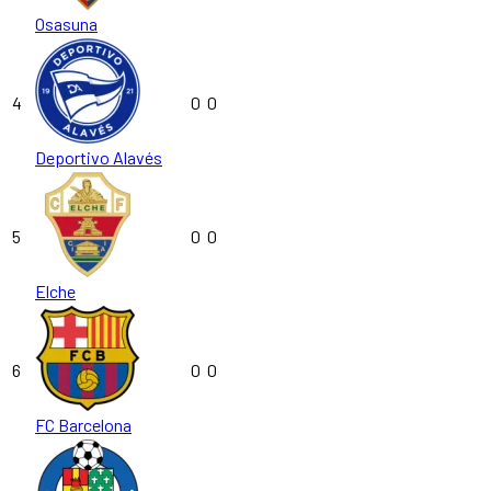
Osasuna
4
0
0
Deportivo Alavés
5
0
0
Elche
6
0
0
FC Barcelona