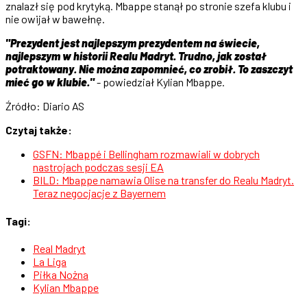
znalazł się pod krytyką. Mbappe stanął po stronie szefa klubu i
nie owijał w bawełnę.
"Prezydent jest najlepszym prezydentem na świecie,
najlepszym w historii Realu Madryt. Trudno, jak został
potraktowany. Nie można zapomnieć, co zrobił. To zaszczyt
mieć go w klubie."
- powiedział Kylian Mbappe.
Źródło: Diario AS
Czytaj także:
GSFN: Mbappé i Bellingham rozmawiali w dobrych
nastrojach podczas sesji EA
BILD: Mbappe namawia Olise na transfer do Realu Madryt.
Teraz negocjacje z Bayernem
Tagi:
Real Madryt
La Liga
Piłka Nożna
Kylian Mbappe