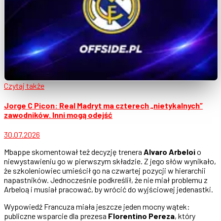
Czytaj także
Jorge C Picon: Real Madryt ma czterech „nietykalnych”
zawodników. Inni mogą odejść
30.07.2026
Mbappe skomentował też decyzję trenera
Alvaro Arbeloi
o
niewystawieniu go w pierwszym składzie. Z jego słów wynikało,
że szkoleniowiec umieścił go na czwartej pozycji w hierarchii
napastników. Jednocześnie podkreślił, że nie miał problemu z
Arbeloą i musiał pracować, by wrócić do wyjściowej jedenastki.
Wypowiedź Francuza miała jeszcze jeden mocny wątek:
publiczne wsparcie dla prezesa
Florentino Pereza
, który