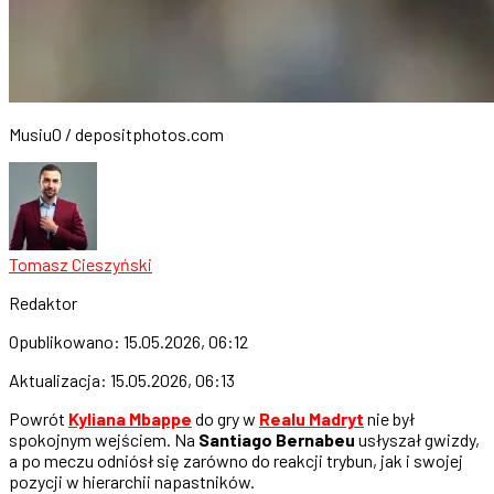
Musiu0 / depositphotos.com
Tomasz Cieszyński
Redaktor
Opublikowano:
15.05.2026, 06:12
Aktualizacja:
15.05.2026, 06:13
Powrót
Kyliana Mbappe
do gry w
Realu Madryt
nie był
spokojnym wejściem. Na
Santiago Bernabeu
usłyszał gwizdy,
a po meczu odniósł się zarówno do reakcji trybun, jak i swojej
pozycji w hierarchii napastników.