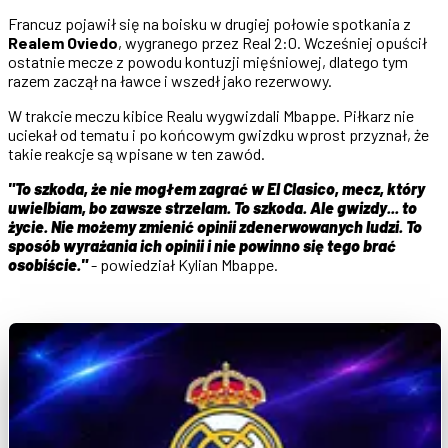
Francuz pojawił się na boisku w drugiej połowie spotkania z
Realem Oviedo
, wygranego przez Real 2:0. Wcześniej opuścił
ostatnie mecze z powodu kontuzji mięśniowej, dlatego tym
razem zaczął na ławce i wszedł jako rezerwowy.
W trakcie meczu kibice Realu wygwizdali Mbappe. Piłkarz nie
uciekał od tematu i po końcowym gwizdku wprost przyznał, że
takie reakcje są wpisane w ten zawód.
"To szkoda, że nie mogłem zagrać w El Clasico, mecz, który
uwielbiam, bo zawsze strzelam. To szkoda. Ale gwizdy... to
życie. Nie możemy zmienić opinii zdenerwowanych ludzi. To
sposób wyrażania ich opinii i nie powinno się tego brać
osobiście."
- powiedział Kylian Mbappe.