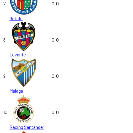
7
0
0
Getafe
8
0
0
Levante
9
0
0
Malaga
10
0
0
Racing Santander