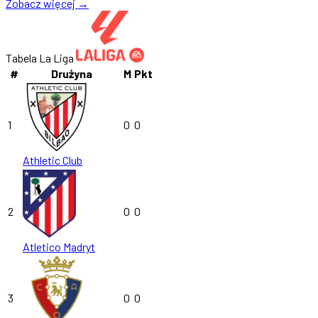
Zobacz więcej →
Tabela La Liga
#
Drużyna
M
Pkt
1
0
0
Athletic Club
2
0
0
Atletico Madryt
3
0
0