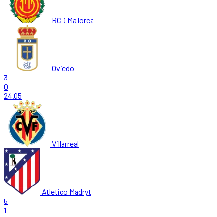
RCD Mallorca
Oviedo
3
0
24.05
Villarreal
Atletico Madryt
5
1