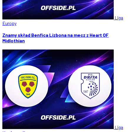
Liga
Europy
Znamy skład Benfica Lizbona na mecz z Heart OF
Midlothian
Liga