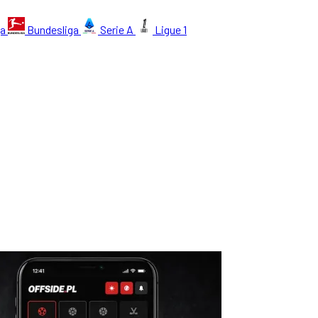
ga
Bundesliga
Serie A
Ligue 1