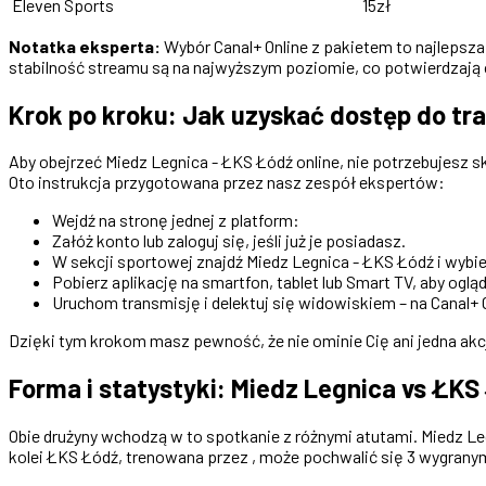
Eleven Sports
15zł
Notatka eksperta:
Wybór Canal+ Online z pakietem to najlepsza o
stabilność streamu są na najwyższym poziomie, co potwierdzają
Krok po kroku: Jak uzyskać dostęp do tra
Aby obejrzeć Miedz Legnica - ŁKS Łódź online, nie potrzebujesz
Oto instrukcja przygotowana przez nasz zespół ekspertów:
Wejdź na stronę jednej z platform:
Załóż konto lub zaloguj się, jeśli już je posiadasz.
W sekcji sportowej znajdź Miedz Legnica - ŁKS Łódź i wybi
Pobierz aplikację na smartfon, tablet lub Smart TV, aby oglą
Uruchom transmisję i delektuj się widowiskiem – na Canal+
Dzięki tym krokom masz pewność, że nie ominie Cię ani jedna akc
Forma i statystyki: Miedz Legnica vs ŁKS
Obie drużyny wchodzą w to spotkanie z różnymi atutami. Miedz L
kolei ŁKS Łódź, trenowana przez , może pochwalić się 3 wygranym