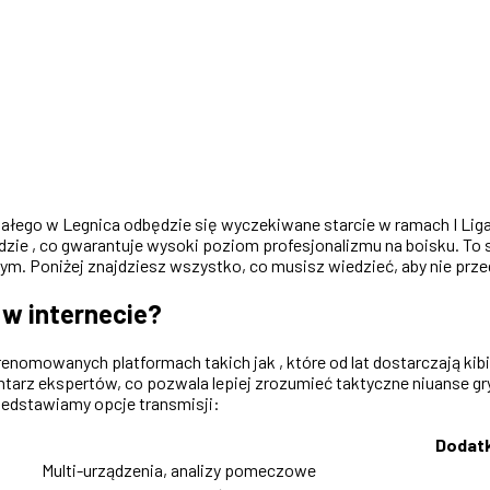
 Białego w Legnica odbędzie się wyczekiwane starcie w ramach I Li
dzie , co gwarantuje wysoki poziom profesjonalizmu na boisku. To 
ym. Poniżej znajdziesz wszystko, co musisz wiedzieć, aby nie prz
 w internecie?
nomowanych platformach takich jak , które od lat dostarczają kibi
tarz ekspertów, co pozwala lepiej zrozumieć taktyczne niuanse gry. 
rzedstawiamy opcje transmisji:
Dodat
Multi-urządzenia, analizy pomeczowe