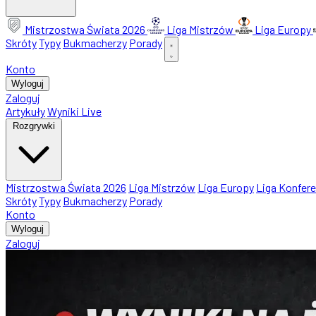
Mistrzostwa Świata 2026
Liga Mistrzów
Liga Europy
Skróty
Typy
Bukmacherzy
Porady
Konto
Wyloguj
Zaloguj
Artykuły
Wyniki Live
Rozgrywki
Mistrzostwa Świata 2026
Liga Mistrzów
Liga Europy
Liga Konfere
Skróty
Typy
Bukmacherzy
Porady
Konto
Wyloguj
Zaloguj