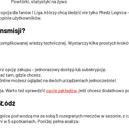
Powtórki, statystyki na żywo
pcja dla fanów I Liga, którzy chcą śledzić nie tylko Miedz Legnica 
 opinie użytkowników.
nsmisji?
 skomplikowanej wiedzy technicznej. Wystarczy kilka prostych kro
erz opcję zakupu – jednorazowy dostęp lub subskrypcję.
dać tam, gdzie chcesz.
 Online możesz oglądać na dwóch urządzeniach jednocześnie!
ja. Warto też sprawdzić
opcje zakładów
, jeśli chcesz dodatkowo p
 Łódź
egnica pod wodzą ma za sobą 5 rozegranych meczów w sezonie, z c
i w 5 spotkaniach. Poniżej pełna analiza: