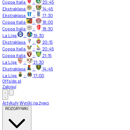
Coppa Italia
:
20:45
Ekstraklasa
:
14:45
Ekstraklasa
:
17:30
Coppa Italia
:
18:00
Coppa Italia
:
18:30
La Liga
:
19:30
Ekstraklasa
:
20:15
Coppa Italia
:
20:45
Coppa Italia
:
21:15
La Liga
:
21:30
Ekstraklasa
:
14:45
La Liga
:
17:00
Offside
.
pl
Zaloguj
Artykuły
Wyniki na żywo
ROZGRYWKI