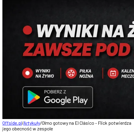
Offside.pl
/
Artykuły
/
Olmo gotowy na El Clásico - Flick potwierdza
jego obecność w zespole