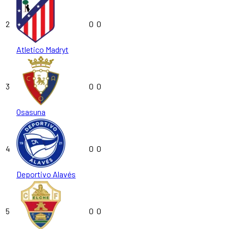
2
0
0
Atletico Madryt
3
0
0
Osasuna
4
0
0
Deportivo Alavés
5
0
0