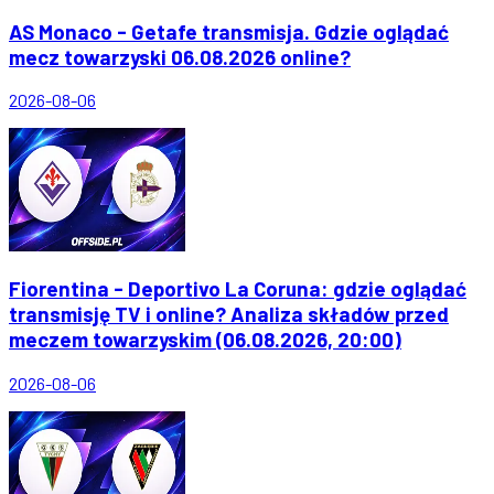
AS Monaco - Getafe transmisja. Gdzie oglądać
mecz towarzyski 06.08.2026 online?
2026-08-06
Fiorentina - Deportivo La Coruna: gdzie oglądać
transmisję TV i online? Analiza składów przed
meczem towarzyskim (06.08.2026, 20:00)
2026-08-06