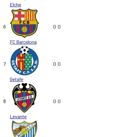
Elche
6
0
0
FC Barcelona
7
0
0
Getafe
8
0
0
Levante