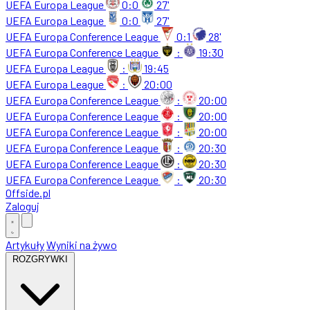
UEFA Europa League
0:0
27'
UEFA Europa League
0:0
27'
UEFA Europa Conference League
0:1
28'
UEFA Europa Conference League
:
19:30
UEFA Europa League
:
19:45
UEFA Europa League
:
20:00
UEFA Europa Conference League
:
20:00
UEFA Europa Conference League
:
20:00
UEFA Europa Conference League
:
20:00
UEFA Europa Conference League
:
20:30
UEFA Europa Conference League
:
20:30
UEFA Europa Conference League
:
20:30
Offside
.
pl
Zaloguj
Artykuły
Wyniki na żywo
ROZGRYWKI