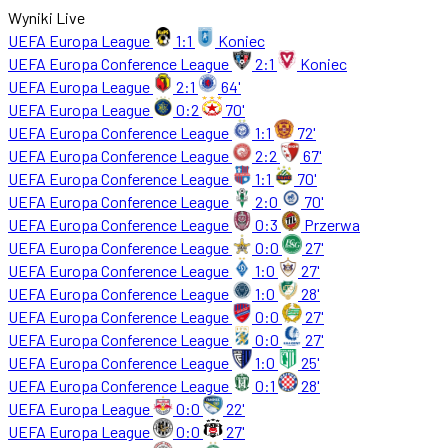
Wyniki Live
UEFA Europa League
1:1
Koniec
UEFA Europa Conference League
2:1
Koniec
UEFA Europa League
2:1
64'
UEFA Europa League
0:2
70'
UEFA Europa Conference League
1:1
72'
UEFA Europa Conference League
2:2
67'
UEFA Europa Conference League
1:1
70'
UEFA Europa Conference League
2:0
70'
UEFA Europa Conference League
0:3
Przerwa
UEFA Europa Conference League
0:0
27'
UEFA Europa Conference League
1:0
27'
UEFA Europa Conference League
1:0
28'
UEFA Europa Conference League
0:0
27'
UEFA Europa Conference League
0:0
27'
UEFA Europa Conference League
1:0
25'
UEFA Europa Conference League
0:1
28'
UEFA Europa League
0:0
22'
UEFA Europa League
0:0
27'