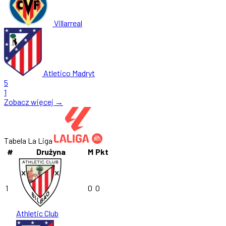
Villarreal
Atletico Madryt
5
1
Zobacz więcej →
Tabela La Liga
#
Drużyna
M
Pkt
1
0
0
Athletic Club