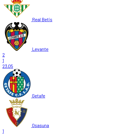
Real Betis
Levante
2
1
23.05
Getafe
Osasuna
1