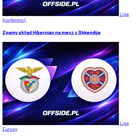
Liga
Konferencji
Znamy skład Hibernian na mecz z Shkendija
Liga
Europy