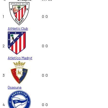
1
0
0
Athletic Club
2
0
0
Atletico Madryt
3
0
0
Osasuna
4
0
0