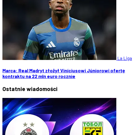
La Liga
Marca: Real Madryt złożył Viníciusowi Júniorowi ofertę
kontraktu na 22 mln euro rocznie
Ostatnie
wiadomości