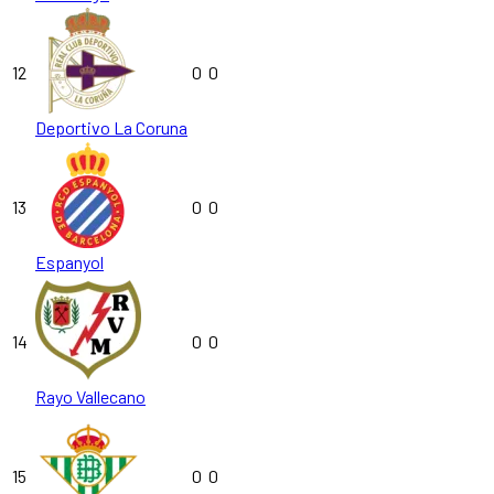
12
0
0
Deportivo La Coruna
13
0
0
Espanyol
14
0
0
Rayo Vallecano
15
0
0