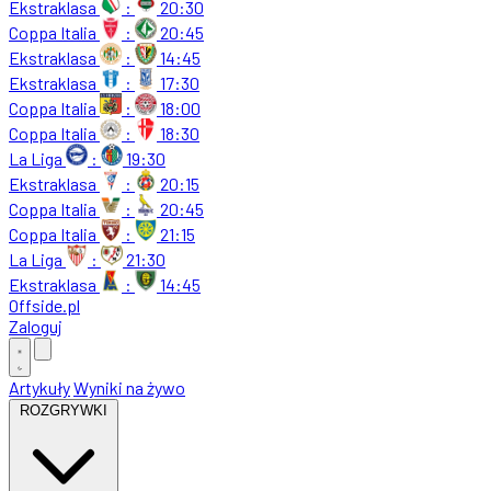
Ekstraklasa
:
20:30
Coppa Italia
:
20:45
Ekstraklasa
:
14:45
Ekstraklasa
:
17:30
Coppa Italia
:
18:00
Coppa Italia
:
18:30
La Liga
:
19:30
Ekstraklasa
:
20:15
Coppa Italia
:
20:45
Coppa Italia
:
21:15
La Liga
:
21:30
Ekstraklasa
:
14:45
Offside
.
pl
Zaloguj
Artykuły
Wyniki na żywo
ROZGRYWKI