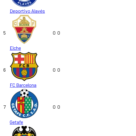
Deportivo Alavés
5
0
0
Elche
6
0
0
FC Barcelona
7
0
0
Getafe