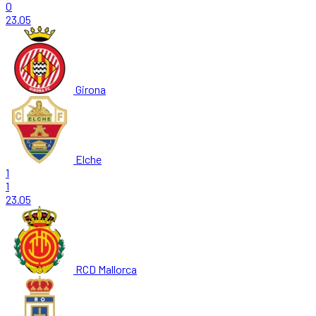
0
23.05
Girona
Elche
1
1
23.05
RCD Mallorca