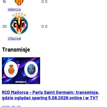
19
0
0
Valencia
20
0
0
Villarreal
Transmisje
RCD Mallorca - Paris Saint Germain: transmisja,
gdzie oglądać sparing 5.08.2026 online i w TV?