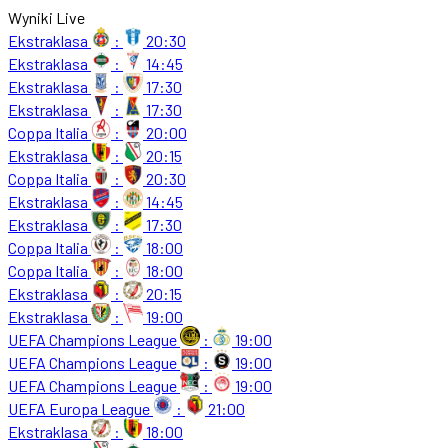
Wyniki Live
Ekstraklasa
:
20:30
Ekstraklasa
:
14:45
Ekstraklasa
:
17:30
Ekstraklasa
:
17:30
Coppa Italia
:
20:00
Ekstraklasa
:
20:15
Coppa Italia
:
20:30
Ekstraklasa
:
14:45
Ekstraklasa
:
17:30
Coppa Italia
:
18:00
Coppa Italia
:
18:00
Ekstraklasa
:
20:15
Ekstraklasa
:
19:00
UEFA Champions League
:
19:00
UEFA Champions League
:
19:00
UEFA Champions League
:
19:00
UEFA Europa League
:
21:00
Ekstraklasa
:
18:00