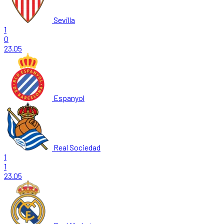
Sevilla
1
0
23.05
Espanyol
Real Sociedad
1
1
23.05