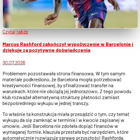
Czytaj także
Marcus Rashford zakończył wypożyczenie w Barcelonie i
dziękuje za pozytywne doświadczenia
30.07.2026
Problemem pozostawała strona finansowa. W tym samym
materiale podkreślono, że Barcelona mogła potrzebować
kreatywności finansowej, by sfinalizować transfer na
warunkach, które nie obciążą jej jednorazowo. Z tego powodu
klub rozważał alternatywną strukturę płatności zamiast
bezpośredniego wykupu w jednej transzy.
To właśnie ta konstrukcja miała przesądzić o tym, czy temat
wykupu da się zamknąć w terminie i w kwocie zapisanej w
umowie. Jeśli Barcelona nie zdołała dopiąć finansów w
wymaganej formie, klauzula przestała być narzędziem, które
automatycznie rozwiązuje sprawę przyszłości Rashforda.