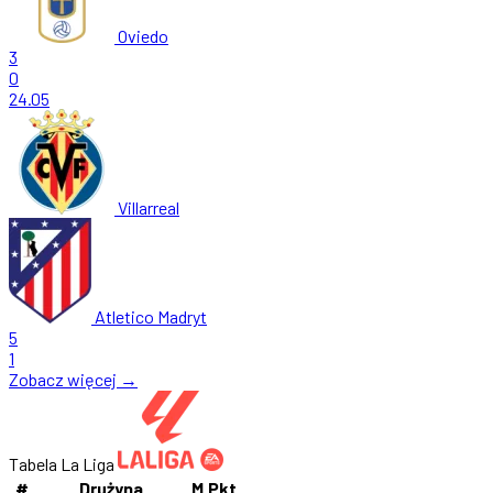
Oviedo
3
0
24.05
Villarreal
Atletico Madryt
5
1
Zobacz więcej →
Tabela La Liga
#
Drużyna
M
Pkt