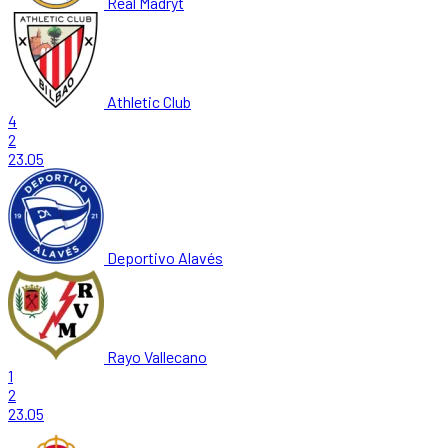
Real Madryt
Athletic Club
4
2
23.05
Deportivo Alavés
Rayo Vallecano
1
2
23.05