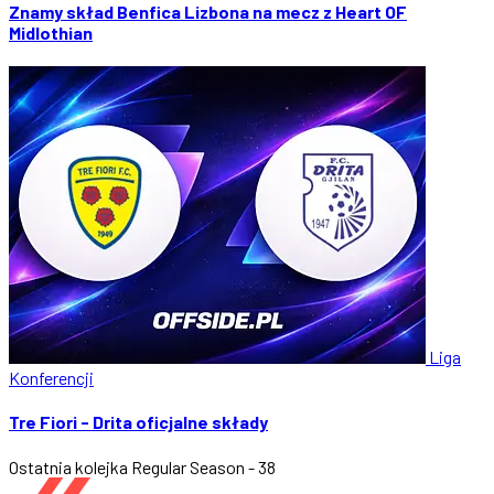
Znamy skład Benfica Lizbona na mecz z Heart OF
Midlothian
Liga
Konferencji
Tre Fiori - Drita oficjalne składy
Ostatnia kolejka
Regular Season - 38