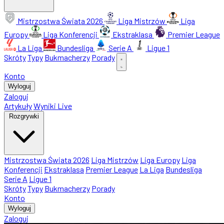
Mistrzostwa Świata 2026
Liga Mistrzów
Liga
Europy
Liga Konferencji
Ekstraklasa
Premier League
La Liga
Bundesliga
Serie A
Ligue 1
Skróty
Typy
Bukmacherzy
Porady
Konto
Wyloguj
Zaloguj
Artykuły
Wyniki Live
Rozgrywki
Mistrzostwa Świata 2026
Liga Mistrzów
Liga Europy
Liga
Konferencji
Ekstraklasa
Premier League
La Liga
Bundesliga
Serie A
Ligue 1
Skróty
Typy
Bukmacherzy
Porady
Konto
Wyloguj
Zaloguj