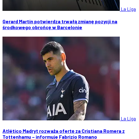
La Liga
Gerard Martín potwierdza trwałą zmianę pozycji na
środkowego obrońcę w Barcelonie
La Liga
Atlético Madryt rozważa ofertę za Cristiana Romera z
Tottenhamu – informuje Fabrizio Romano