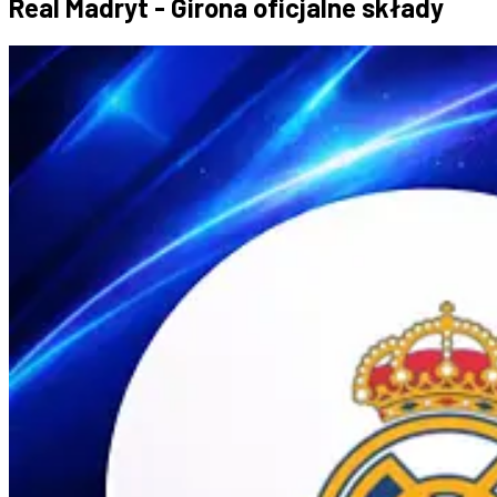
Real Madryt - Girona oficjalne składy