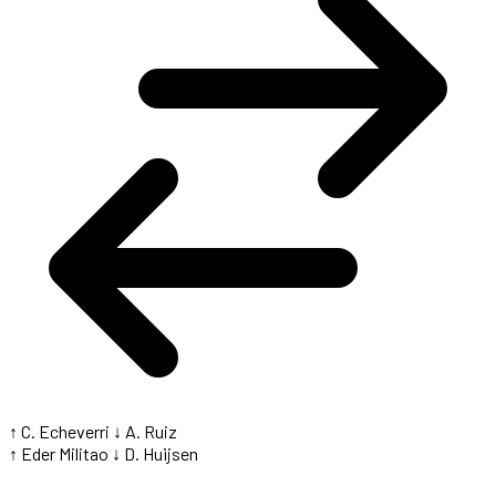
↑ C. Echeverri
↓ A. Ruiz
↑ Eder Militao
↓ D. Huijsen