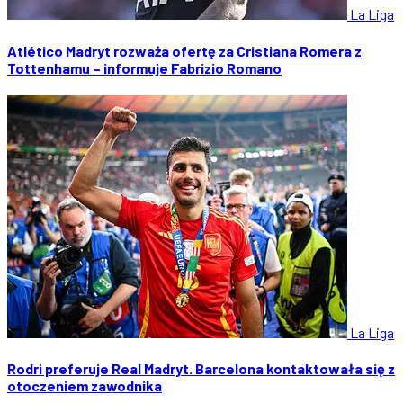
La Liga
Atlético Madryt rozważa ofertę za Cristiana Romera z
Tottenhamu – informuje Fabrizio Romano
La Liga
Rodri preferuje Real Madryt. Barcelona kontaktowała się z
otoczeniem zawodnika