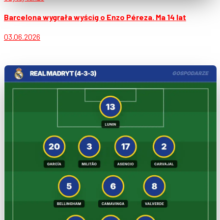
Barcelona wygrała wyścig o Enzo Péreza. Ma 14 lat
03.06.2026