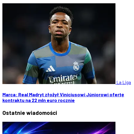
La Liga
Marca: Real Madryt złożył Viníciusowi Júniorowi ofertę
kontraktu na 22 mln euro rocznie
Ostatnie
wiadomości