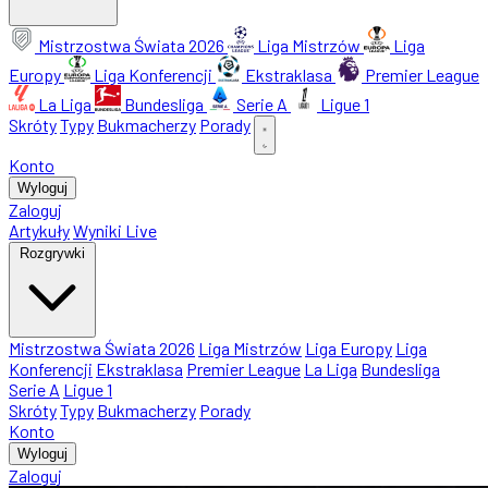
Mistrzostwa Świata 2026
Liga Mistrzów
Liga
Europy
Liga Konferencji
Ekstraklasa
Premier League
La Liga
Bundesliga
Serie A
Ligue 1
Skróty
Typy
Bukmacherzy
Porady
Konto
Wyloguj
Zaloguj
Artykuły
Wyniki Live
Rozgrywki
Mistrzostwa Świata 2026
Liga Mistrzów
Liga Europy
Liga
Konferencji
Ekstraklasa
Premier League
La Liga
Bundesliga
Serie A
Ligue 1
Skróty
Typy
Bukmacherzy
Porady
Konto
Wyloguj
Zaloguj