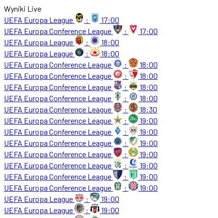
Wyniki Live
UEFA Europa League
:
17:00
UEFA Europa Conference League
:
17:00
UEFA Europa League
:
18:00
UEFA Europa League
:
18:00
UEFA Europa Conference League
:
18:00
UEFA Europa Conference League
:
18:00
UEFA Europa Conference League
:
18:00
UEFA Europa Conference League
:
18:00
UEFA Europa Conference League
:
18:30
UEFA Europa Conference League
:
19:00
UEFA Europa Conference League
:
19:00
UEFA Europa Conference League
:
19:00
UEFA Europa Conference League
:
19:00
UEFA Europa Conference League
:
19:00
UEFA Europa Conference League
:
19:00
UEFA Europa Conference League
:
19:00
UEFA Europa League
:
19:00
UEFA Europa League
:
19:00