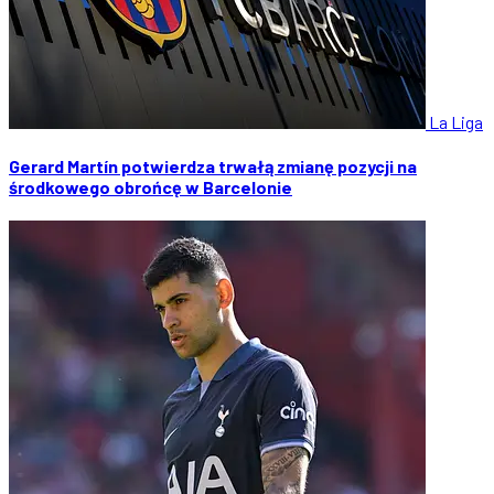
La Liga
Gerard Martín potwierdza trwałą zmianę pozycji na
środkowego obrońcę w Barcelonie