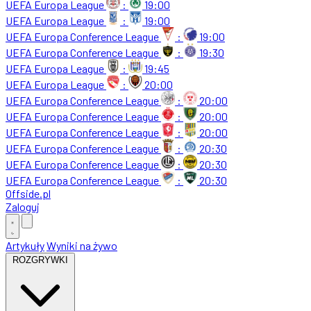
UEFA Europa League
:
19:00
UEFA Europa League
:
19:00
UEFA Europa Conference League
:
19:00
UEFA Europa Conference League
:
19:30
UEFA Europa League
:
19:45
UEFA Europa League
:
20:00
UEFA Europa Conference League
:
20:00
UEFA Europa Conference League
:
20:00
UEFA Europa Conference League
:
20:00
UEFA Europa Conference League
:
20:30
UEFA Europa Conference League
:
20:30
UEFA Europa Conference League
:
20:30
Offside
.
pl
Zaloguj
Artykuły
Wyniki na żywo
ROZGRYWKI