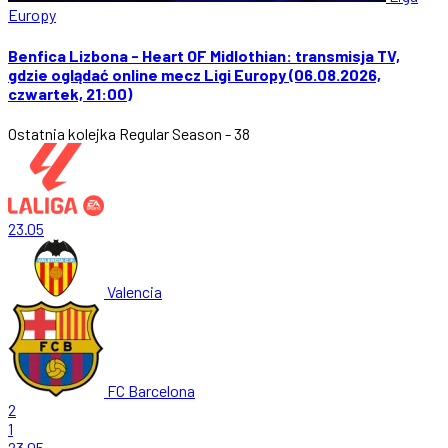
Europy
Benfica Lizbona - Heart OF Midlothian: transmisja TV,
gdzie oglądać online mecz Ligi Europy (06.08.2026,
czwartek, 21:00)
Ostatnia kolejka
Regular Season - 38
23.05
Valencia
FC Barcelona
2
1
23.05