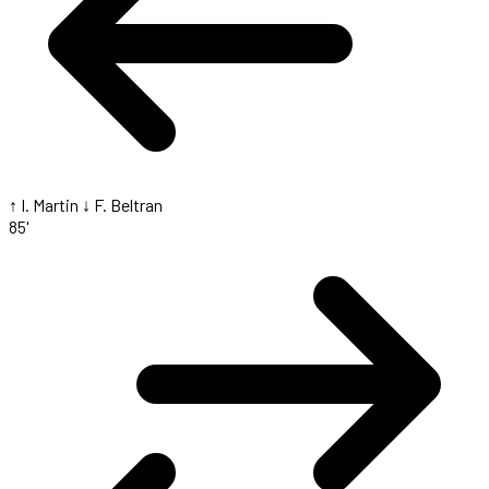
↑ I. Martin
↓ F. Beltran
85'