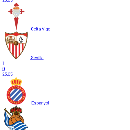
Celta Vigo
Sevilla
1
0
23.05
Espanyol