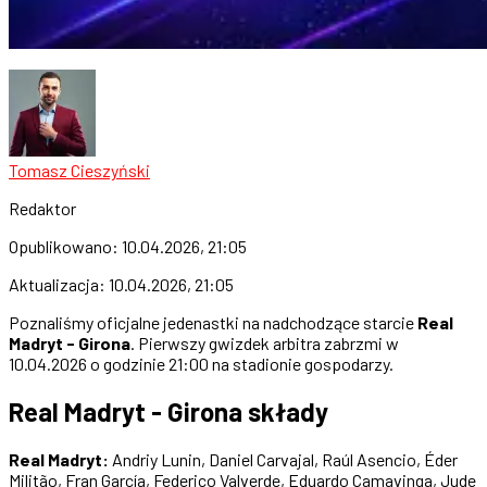
Tomasz Cieszyński
Redaktor
Opublikowano:
10.04.2026, 21:05
Aktualizacja:
10.04.2026, 21:05
Poznaliśmy oficjalne jedenastki na nadchodzące starcie
Real
Madryt - Girona
. Pierwszy gwizdek arbitra zabrzmi w
10.04.2026 o godzinie 21:00 na stadionie gospodarzy.
Real Madryt - Girona składy
Real Madryt:
Andriy Lunin, Daniel Carvajal, Raúl Asencio, Éder
Militão, Fran García, Federico Valverde, Eduardo Camavinga, Jude