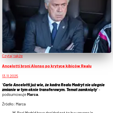
Czytaj także
Ancelotti broni Alonso po krytyce kibiców Realu
13.11.2025
"
Carlo Ancelotti już wie, że kadra Realu Madryt nie ulegnie
zmianie w tym oknie transferowym. Temat zamknięty
” -
podsumowuje
Marca
.
Źródło: Marca
🚨 Real Madrid have decided not to buy anyone in