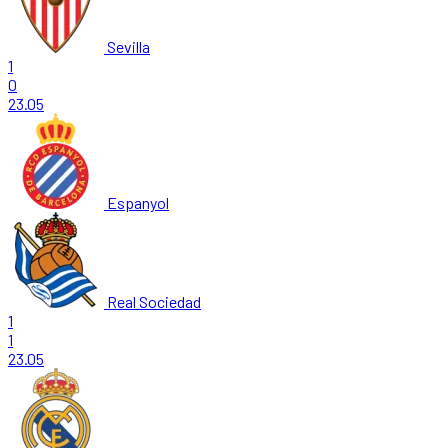
Sevilla
1
0
23.05
Espanyol
Real Sociedad
1
1
23.05