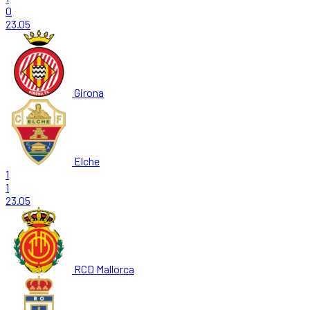
0
23.05
Girona
Elche
1
1
23.05
RCD Mallorca