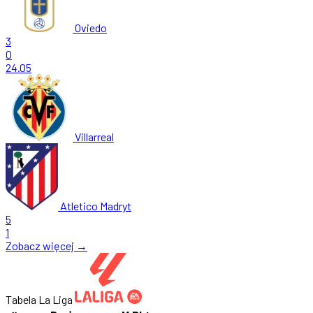
Oviedo
3
0
24.05
Villarreal
Atletico Madryt
5
1
Zobacz więcej →
Tabela La Liga