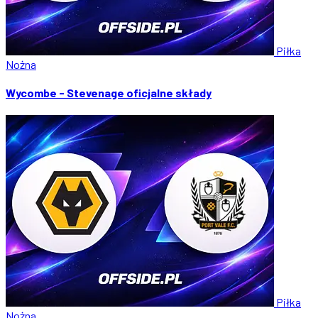
Piłka
Nożna
Wycombe - Stevenage oficjalne składy
Piłka
Nożna