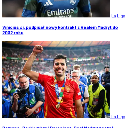
La Liga
Vinícius Jr. podpisał nowy kontrakt z Realem Madryt do
2032 roku
La Liga
Romano: Rodri wybrał Barcelonę. Real Madryt został