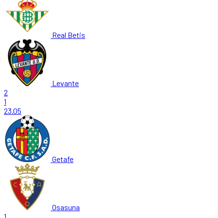
Real Betis
Levante
2
1
23.05
Getafe
Osasuna
1