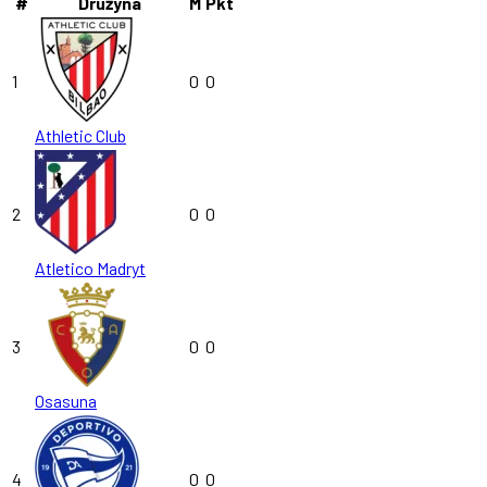
#
Drużyna
M
Pkt
1
0
0
Athletic Club
2
0
0
Atletico Madryt
3
0
0
Osasuna
4
0
0