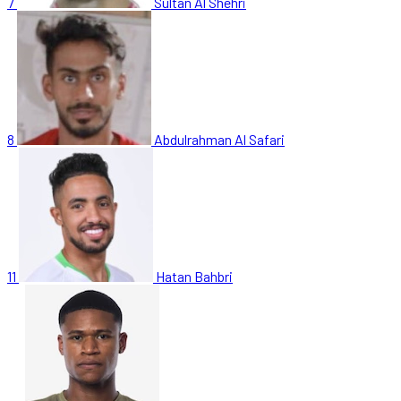
7
Sultan Al Shehri
8
Abdulrahman Al Safari
11
Hatan Bahbri