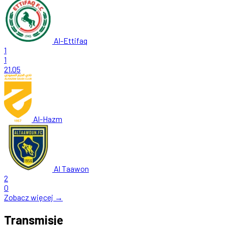
Al-Ettifaq
1
1
21.05
Al-Hazm
Al Taawon
2
0
Zobacz więcej →
Transmisje