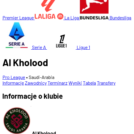
Premier League
La Liga
Bundesliga
Serie A
Ligue 1
Al Kholood
Pro League
• Saudi-Arabia
Informacje
Zawodnicy
Terminarz
Wyniki
Tabela
Transfery
Informacje o klubie
Al Kholood