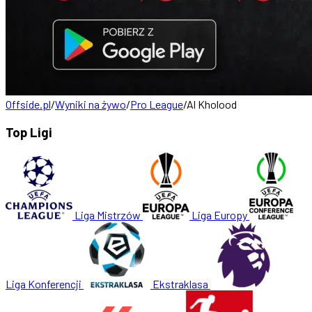
Offside.pl
/
Wyniki na żywo
/
Pro League
/
Al Kholood
Top Ligi
Liga Mistrzów
Liga Europy
Liga Konferencji
Ekstraklasa