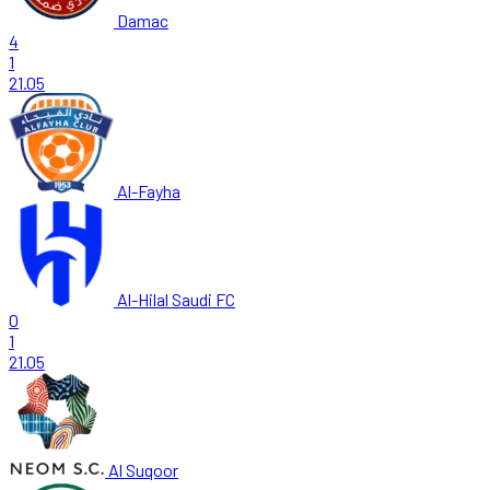
Damac
4
1
21.05
Al-Fayha
Al-Hilal Saudi FC
0
1
21.05
Al Suqoor