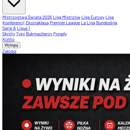
Mistrzostwa Świata 2026
Liga Mistrzów
Liga Europy
Liga
Konferencji
Ekstraklasa
Premier League
La Liga
Bundesliga
Serie A
Ligue 1
Skróty
Typy
Bukmacherzy
Porady
Konto
Wyloguj
Zaloguj