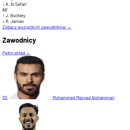
↓
A. Al Safari
88'
↑
J. Buckley
↓
R. Jaman
Zobacz wszystkich zawodników →
Zawodnicy
Pełny skład →
30
Mohammed Mazyad Alshammari