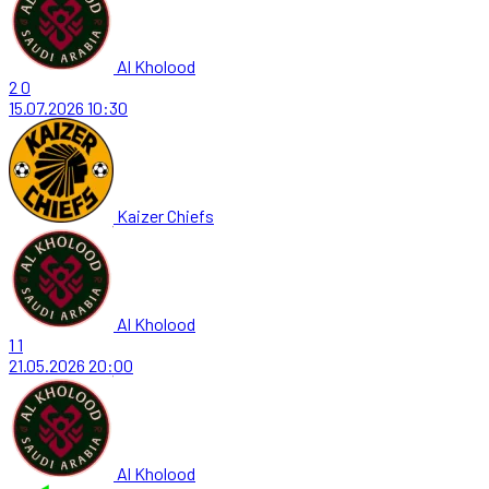
Al Kholood
2
0
15.07.2026
10:30
Kaizer Chiefs
Al Kholood
1
1
21.05.2026
20:00
Al Kholood