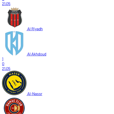
21.05
Al Riyadh
Al Akhdoud
1
0
21.05
Al-Nassr