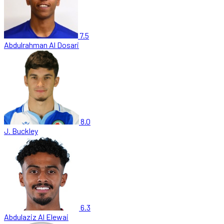
7.5
Abdulrahman Al Dosari
8.0
J. Buckley
6.3
Abdulaziz Al Elewai