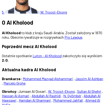
5
W. Troost-Ekong
O Al Kholood
Al Kholood
to klub z kraju Saudi-Arabia. Został założony w 1970
roku. Obecnie rywalizuje w rozgrywkach
Pro League
.
Poprzedni mecz Al Kholood
Ostatnie spotkanie
Luton - Al Kholood
zakończyło się wynikiem
2:0
.
Aktualna kadra Al Kholood
Bramkarze:
Mohammed Mazyad Alshammari
,
Jassim Al Ashban
,
Marcelo Grohe
Obrońcy:
Jumaan Al Dosari ,
W. Troost-Ekong
,
Sultan Al Shehri
,
Hassan Al Asmari
,
Abdullah Al Rashidi
,
N. Gyömbér
,
Abdullah Al
Hawsawi
,
Hamdan Al Shamrani
,
Mohammed Jahfali
,
Ahmed Al
Hafiz