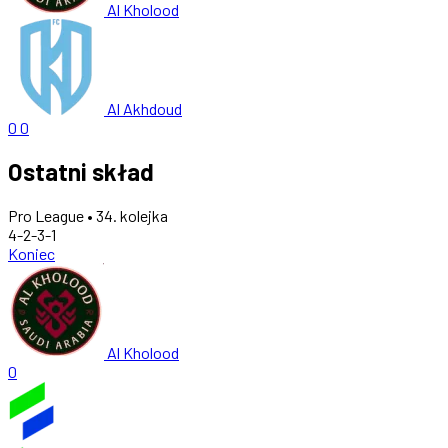
Al Kholood
Al Akhdoud
0
0
Ostatni skład
Pro League • 34. kolejka
4-2-3-1
Koniec
Al Kholood
0