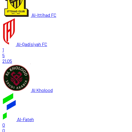
Al-Ittihad FC
Al-Qadisiyah FC
1
5
21.05
Al Kholood
Al-Fateh
0
0