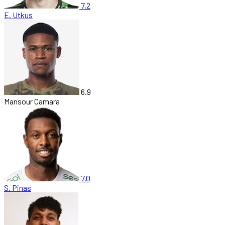
7.2
E. Utkus
6.9
Mansour Camara
7.0
S. Pinas