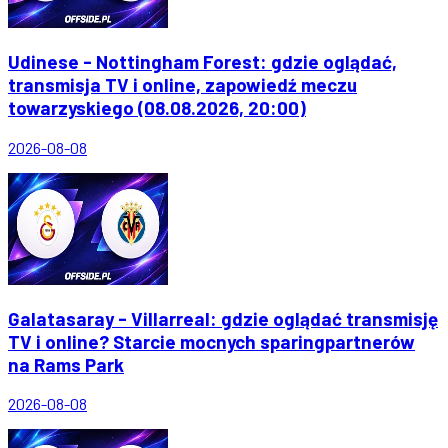
Udinese - Nottingham Forest: gdzie oglądać,
transmisja TV i online, zapowiedź meczu
towarzyskiego (08.08.2026, 20:00)
2026-08-08
Galatasaray - Villarreal: gdzie oglądać transmisję
TV i online? Starcie mocnych sparingpartnerów
na Rams Park
2026-08-08