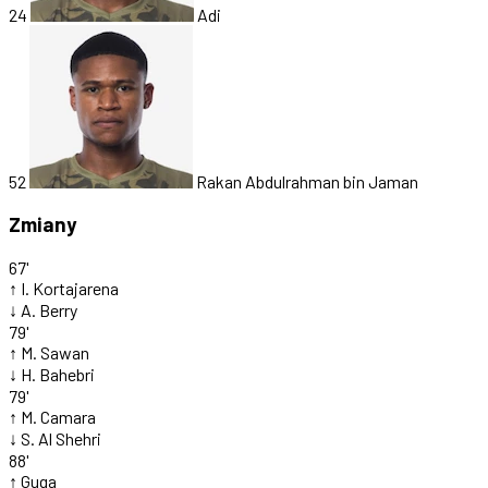
24
Adi
52
Rakan Abdulrahman bin Jaman
Zmiany
67'
↑
I. Kortajarena
↓
A. Berry
79'
↑
M. Sawan
↓
H. Bahebri
79'
↑
M. Camara
↓
S. Al Shehri
88'
↑
Guga