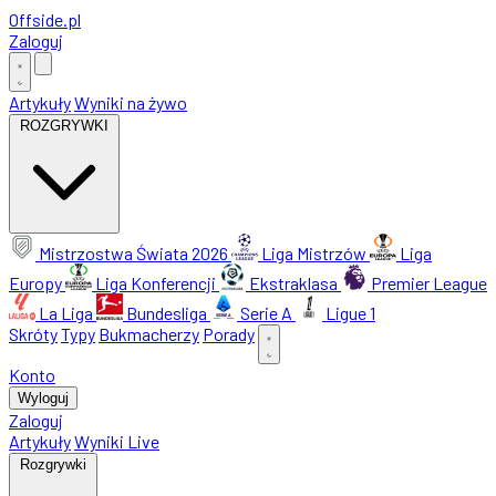
Offside
.
pl
Zaloguj
Artykuły
Wyniki na żywo
ROZGRYWKI
Mistrzostwa Świata 2026
Liga Mistrzów
Liga
Europy
Liga Konferencji
Ekstraklasa
Premier League
La Liga
Bundesliga
Serie A
Ligue 1
Skróty
Typy
Bukmacherzy
Porady
Konto
Wyloguj
Zaloguj
Artykuły
Wyniki Live
Rozgrywki