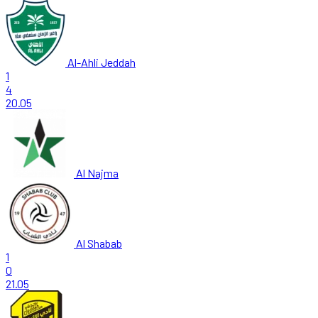
Al-Ahli Jeddah
1
4
20.05
Al Najma
Al Shabab
1
0
21.05