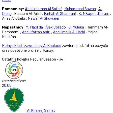
Pomocnicy:
Abdulrahman Al Safari
,
Muhammad Sawan
,
A.
Dieng
, Bassem Al-Arini ,
Farhah Al Shamrani
,
K. N&apos;Doram
,
Anas Al Otaibi ,
Nawaf Al Shuwaier
Napastnicy:
M. Maolida
,
Álex Collado
,
J. Muleka
, Hammam Al-
Hammami ,
Abdulfattah Asiri
,
Abdulmalik Al Harbi
, Majed
Khalifah
Pełny skład i zawodnicy Al Kholood
zawiera podział na pozycje
oraz dostępne profile piłkarzy.
Ostatnia kolejka
Regular Season - 34
20.05
Al Khaleej Saihat