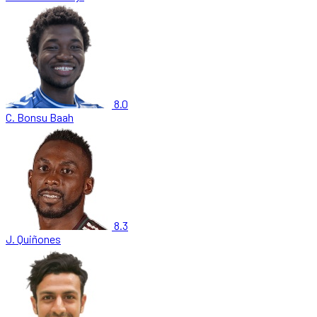
8.0
C. Bonsu Baah
8.3
J. Quiñones