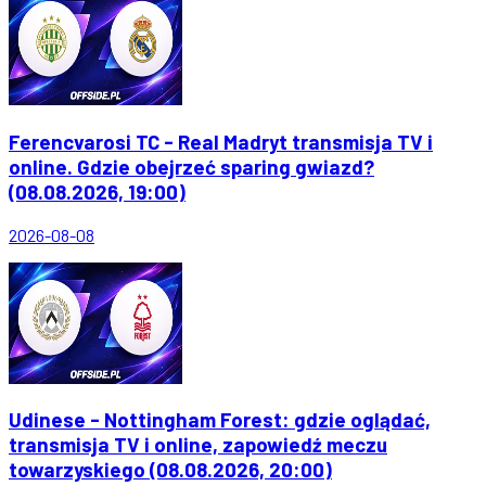
Ferencvarosi TC - Real Madryt transmisja TV i
online. Gdzie obejrzeć sparing gwiazd?
(08.08.2026, 19:00)
2026-08-08
Udinese - Nottingham Forest: gdzie oglądać,
transmisja TV i online, zapowiedź meczu
towarzyskiego (08.08.2026, 20:00)