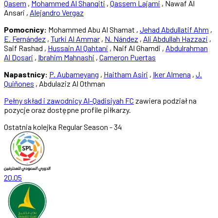
Qasem
,
Mohammed Al Shanqiti
,
Qassem Lajami
, Nawaf Al
Ansari ,
Alejandro Vergaz
Pomocnicy:
Mohammed Abu Al Shamat ,
Jehad Abdullatif Ahm
,
E. Fernández
,
Turki Al Ammar
,
N. Nández
,
Ali Abdullah Hazzazi
,
Saif Rashad ,
Hussain Al Qahtani
, Naif Al Ghamdi ,
Abdulrahman
Al Dosari
,
Ibrahim Mahnashi
,
Cameron Puertas
Napastnicy:
P. Aubameyang
,
Haitham Asiri
,
Iker Almena
,
J.
Quiñones
, Abdulaziz Al Othman
Pełny skład i zawodnicy Al-Qadisiyah FC
zawiera podział na
pozycje oraz dostępne profile piłkarzy.
Ostatnia kolejka
Regular Season - 34
20.05