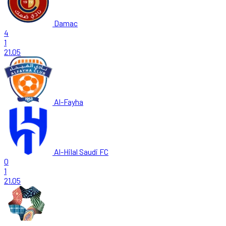
Damac
4
1
21.05
Al-Fayha
Al-Hilal Saudi FC
0
1
21.05