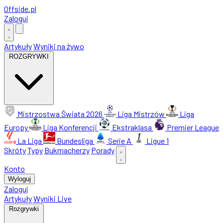
Offside
.
pl
Zaloguj
Artykuły
Wyniki na żywo
ROZGRYWKI
Mistrzostwa Świata 2026
Liga Mistrzów
Liga
Europy
Liga Konferencji
Ekstraklasa
Premier League
La Liga
Bundesliga
Serie A
Ligue 1
Skróty
Typy
Bukmacherzy
Porady
Konto
Wyloguj
Zaloguj
Artykuły
Wyniki Live
Rozgrywki