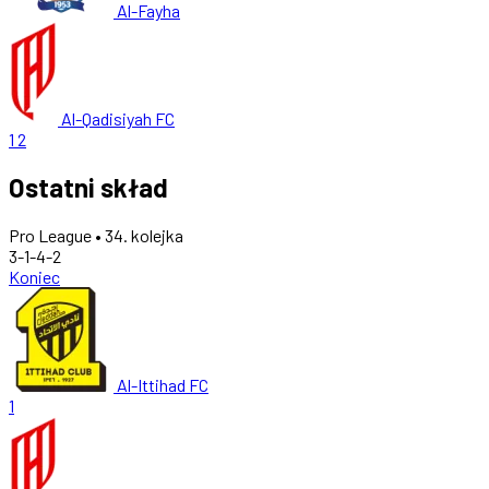
Al-Fayha
Al-Qadisiyah FC
1
2
Ostatni skład
Pro League • 34. kolejka
3-1-4-2
Koniec
Al-Ittihad FC
1