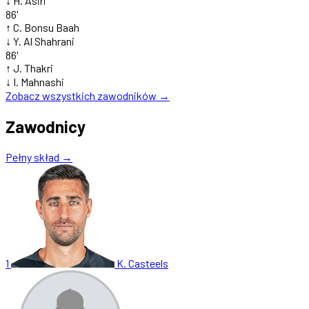
↓
H. Asiri
86'
↑
C. Bonsu Baah
↓
Y. Al Shahrani
86'
↑
J. Thakri
↓
I. Mahnashi
Zobacz wszystkich zawodników →
Zawodnicy
Pełny skład →
1
K. Casteels