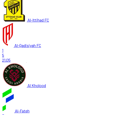
Al-Ittihad FC
Al-Qadisiyah FC
1
5
21.05
Al Kholood
Al-Fateh