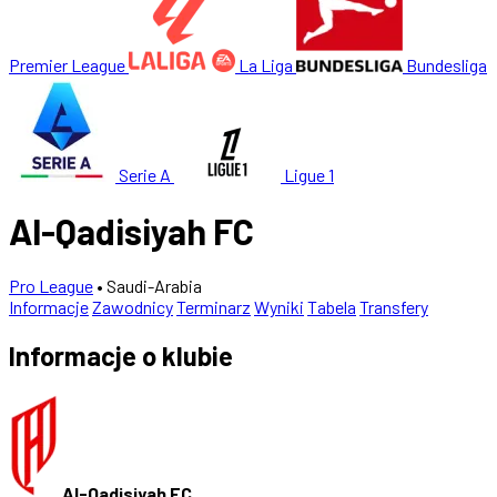
Premier League
La Liga
Bundesliga
Serie A
Ligue 1
Al-Qadisiyah FC
Pro League
• Saudi-Arabia
Informacje
Zawodnicy
Terminarz
Wyniki
Tabela
Transfery
Informacje o klubie
Al-Qadisiyah FC