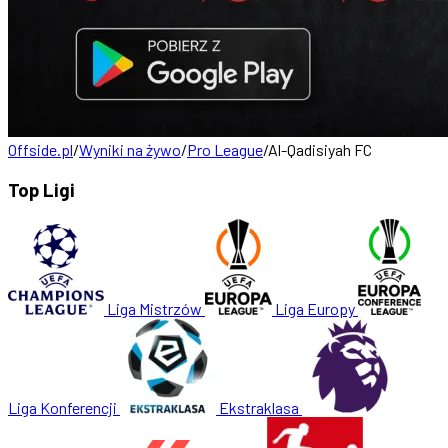
Offside.pl
/
Wyniki na żywo
/
Pro League
/
Al-Qadisiyah FC
Top Ligi
Liga Mistrzów
Liga Europy
Liga Konferencji
Ekstraklasa