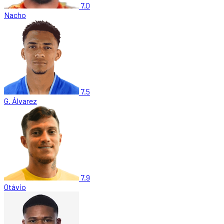
7.0
Nacho
7.5
G. Álvarez
7.9
Otávio