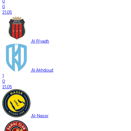
0
0
21.05
Al Riyadh
Al Akhdoud
1
0
21.05
Al-Nassr