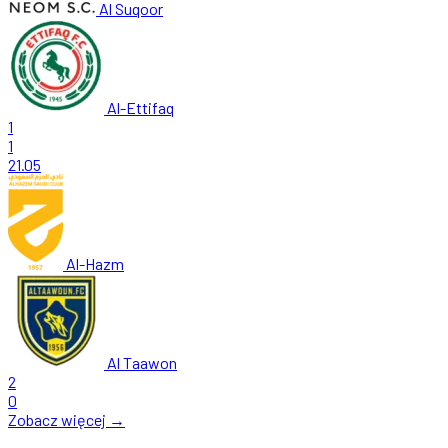
Al Suqoor
Al-Ettifaq
1
1
21.05
Al-Hazm
Al Taawon
2
0
Zobacz więcej →