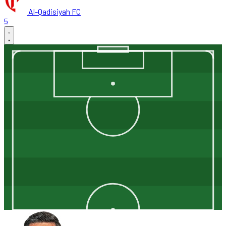
Al-Qadisiyah FC
5