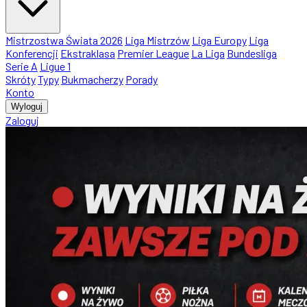
Mistrzostwa Świata 2026
Liga Mistrzów
Liga Europy
Liga
Konferencji
Ekstraklasa
Premier League
La Liga
Bundesliga
Serie A
Ligue 1
Skróty
Typy
Bukmacherzy
Porady
Konto
Wyloguj
Zaloguj