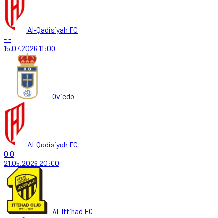
Al-Qadisiyah FC
-
-
15.07.2026
11:00
Oviedo
Al-Qadisiyah FC
0
0
21.05.2026
20:00
Al-Ittihad FC