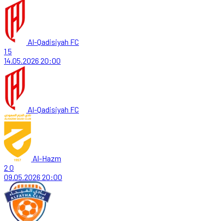
Al-Qadisiyah FC
1
5
14.05.2026
20:00
Al-Qadisiyah FC
Al-Hazm
2
0
09.05.2026
20:00