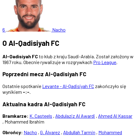
6
Nacho
O Al-Qadisiyah FC
Al-Qadisiyah FC
to klub z kraju Saudi-Arabia. Został założony w
1967 roku. Obecnie rywalizuje w rozgrywkach
Pro League
.
Poprzedni mecz Al-Qadisiyah FC
Ostatnie spotkanie
Levante - Al-Qadisiyah FC
zakończyło się
wynikiem
-:-
.
Aktualna kadra Al-Qadisiyah FC
Bramkarze:
K. Casteels
,
Abdulaziz Al Awardi
,
Ahmed Al Kassar
, Mohammed Ibrahim
Obrońcy:
Nacho
,
G. Álvarez
,
Abdullah Tarmin
,
Mohammed