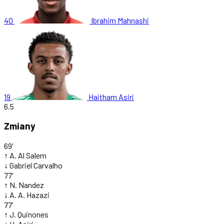
40
Ibrahim Mahnashi
19
Haitham Asiri
6.5
Zmiany
69'
↑
A. Al Salem
↓
Gabriel Carvalho
77'
↑
N. Nandez
↓
A. A. Hazazi
77'
↑
J. Quinones