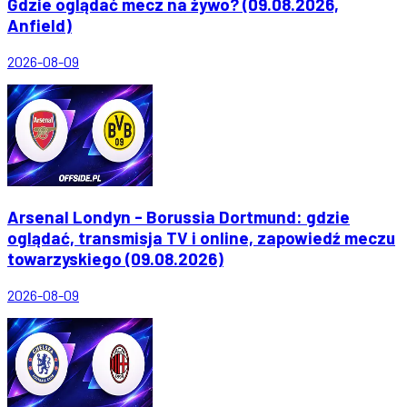
Gdzie oglądać mecz na żywo? (09.08.2026,
Anfield)
2026-08-09
Arsenal Londyn - Borussia Dortmund: gdzie
oglądać, transmisja TV i online, zapowiedź meczu
towarzyskiego (09.08.2026)
2026-08-09