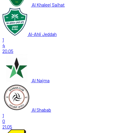
Al Khaleej Saihat
Al-Ahli Jeddah
1
4
20.05
Al Najma
Al Shabab
1
0
21.05