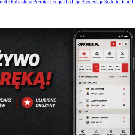
ncji
Ekstraklasa
Premier League
La Liga
Bundesliga
Serie A
Ligue 1