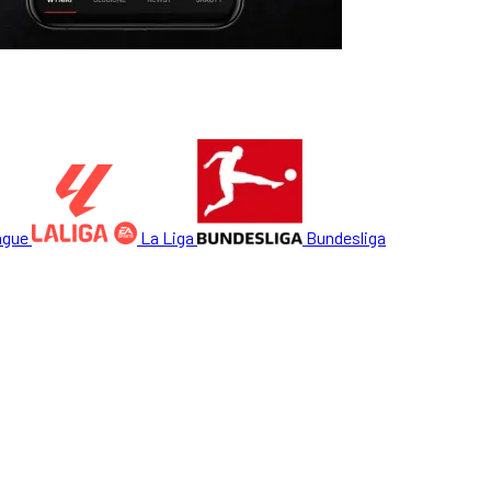
ague
La Liga
Bundesliga