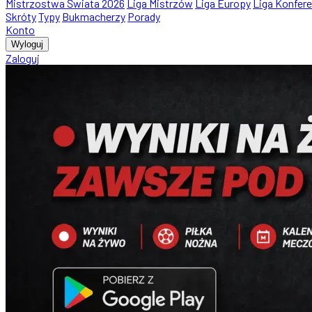
Mistrzostwa Świata 2026
Liga Mistrzów
Liga Europy
Liga Konfere
Skróty
Typy
Bukmacherzy
Porady
Konto
Wyloguj
Zaloguj