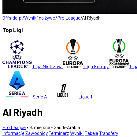
Offside.pl
/
Wyniki na żywo
/
Pro League
/
Al Riyadh
Top Ligi
Liga Mistrzów
Liga Europy
Lig
Serie A
Ligue 1
Al Riyadh
Pro League
• 9. miejsce
• Saudi-Arabia
Informacje
Zawodnicy
Terminarz
Wyniki
Tabela
Transfery