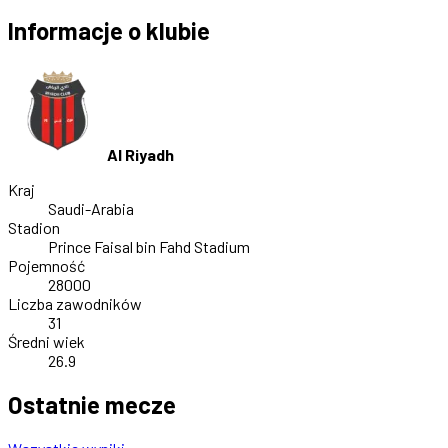
Informacje o klubie
Al Riyadh
Kraj
Saudi-Arabia
Stadion
Prince Faisal bin Fahd Stadium
Pojemność
28000
Liczba zawodników
31
Średni wiek
26.9
Ostatnie mecze