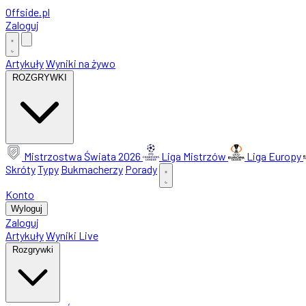
Offside
.
pl
Zaloguj
Artykuły
Wyniki na żywo
ROZGRYWKI
Mistrzostwa Świata 2026
Liga Mistrzów
Liga Europy
Skróty
Typy
Bukmacherzy
Porady
Konto
Wyloguj
Zaloguj
Artykuły
Wyniki Live
Rozgrywki