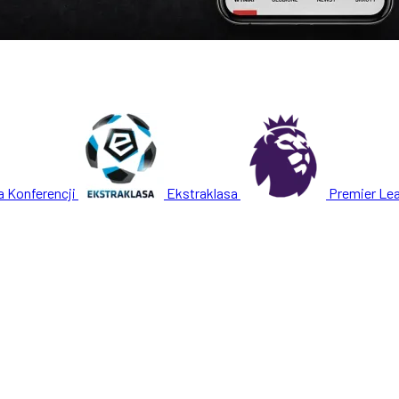
a Konferencji
Ekstraklasa
Premier Le