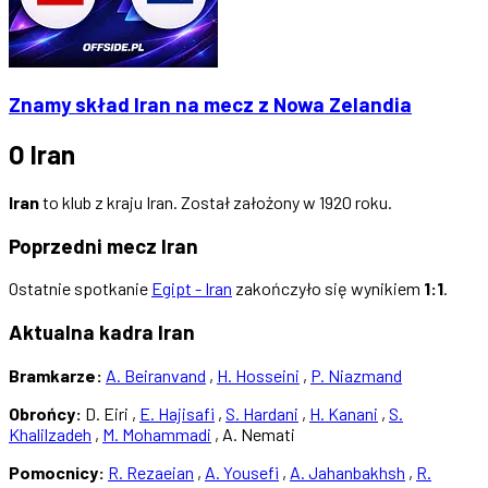
Znamy skład Iran na mecz z Nowa Zelandia
O Iran
Iran
to klub z kraju Iran. Został założony w 1920 roku.
Poprzedni mecz Iran
Ostatnie spotkanie
Egipt - Iran
zakończyło się wynikiem
1:1
.
Aktualna kadra Iran
Bramkarze:
A. Beiranvand
,
H. Hosseini
,
P. Niazmand
Obrońcy:
D. Eiri ,
E. Hajisafi
,
S. Hardani
,
H. Kanani
,
S.
Khalilzadeh
,
M. Mohammadi
, A. Nemati
Pomocnicy:
R. Rezaeian
,
A. Yousefi
,
A. Jahanbakhsh
,
R.