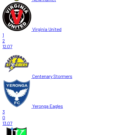
Virginia United
1
2
12.07
Centenary Stormers
Yeronga Eagles
3
0
13.07