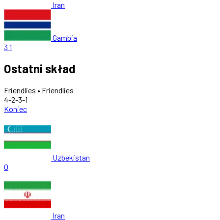
Iran
Gambia
3
1
Ostatni skład
Friendlies • Friendlies
4-2-3-1
Koniec
Uzbekistan
0
Iran