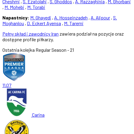
Cheshmi
,
S. Ezatolahi
,
S. Ghoddos
,
A. Razzaghinia
,
M. Ghorbani
,
M. Mohebi
,
M. Torabi
Napastnicy:
M. Ghayedi
,
A. Hosseinzadeh
,
A. Alipour
,
S.
Moghanlou
,
D. Eckert Ayensa
,
M. Taremi
Pełny skład i zawodnicy Iran
zawiera podział na pozycje oraz
dostępne profile piłkarzy.
Ostatnia kolejka
Regular Season - 21
11.07
Carina