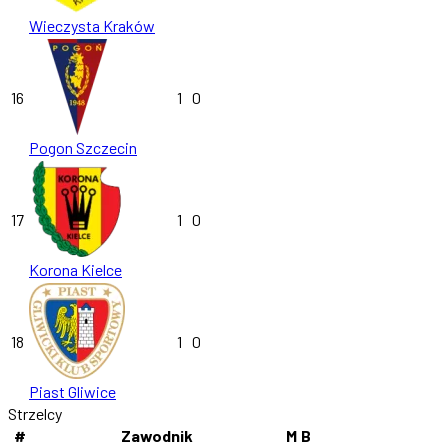
Wieczysta Kraków
16
1
0
Pogon Szczecin
17
1
0
Korona Kielce
18
1
0
Piast Gliwice
Strzelcy
#
Zawodnik
M
B