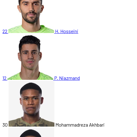
22
H. Hosseini
12
P. Niazmand
30
Mohammadreza Akhbari