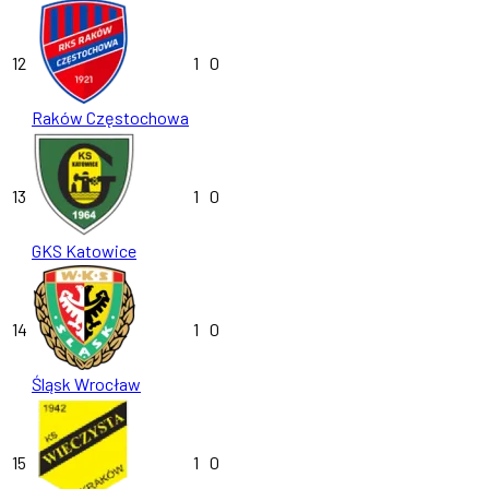
12
1
0
Raków Częstochowa
13
1
0
GKS Katowice
14
1
0
Śląsk Wrocław
15
1
0