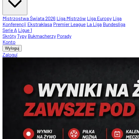
Mistrzostwa Świata 2026
Liga Mistrzów
Liga Europy
Liga
Konferencji
Ekstraklasa
Premier League
La Liga
Bundesliga
Serie A
Ligue 1
Skróty
Typy
Bukmacherzy
Porady
Konto
Wyloguj
Zaloguj