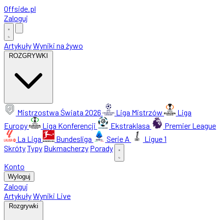
Offside
.
pl
Zaloguj
Artykuły
Wyniki na żywo
ROZGRYWKI
Mistrzostwa Świata 2026
Liga Mistrzów
Liga
Europy
Liga Konferencji
Ekstraklasa
Premier League
La Liga
Bundesliga
Serie A
Ligue 1
Skróty
Typy
Bukmacherzy
Porady
Konto
Wyloguj
Zaloguj
Artykuły
Wyniki Live
Rozgrywki