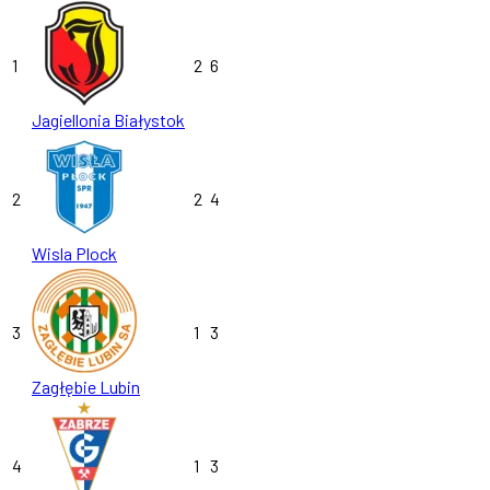
1
2
6
Jagiellonia Białystok
2
2
4
Wisla Plock
3
1
3
Zagłębie Lubin
4
1
3