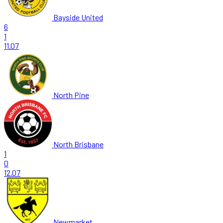
Bayside United
6
1
11.07
North Pine
North Brisbane
1
0
12.07
Newmarket