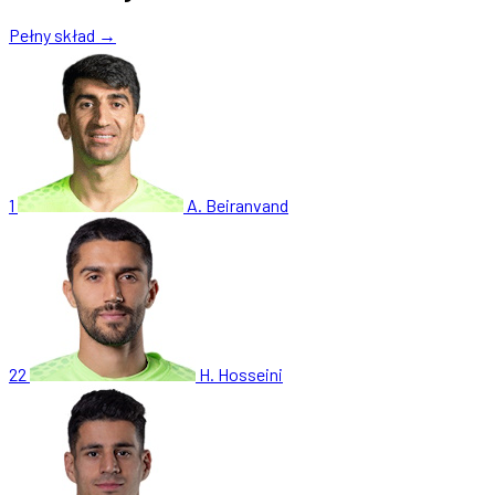
Pełny skład →
1
A. Beiranvand
22
H. Hosseini