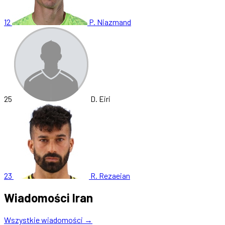
12
P. Niazmand
25
D. Eiri
23
R. Rezaeian
Wiadomości Iran
Wszystkie wiadomości →