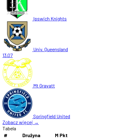
Ipswich Knights
Univ. Queensland
13.07
Mt Gravatt
Springfield United
Zobacz więcej →
Tabela
#
Drużyna
M
Pkt