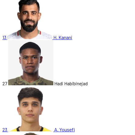
13
H. Kanani
27
Hadi Habibinejad
23
A. Yousefi