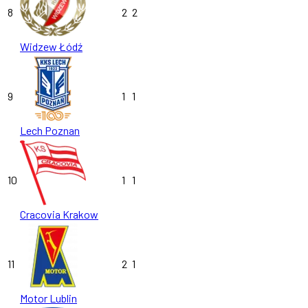
8
2
2
Widzew Łódź
9
1
1
Lech Poznan
10
1
1
Cracovia Krakow
11
2
1
Motor Lublin