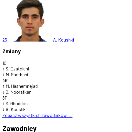
25
A. Koushki
Zmiany
10'
↑
S. Ezatolahi
↓
M. Ghorbani
46'
↑
M. Hashemnejad
↓
O. Noorafkan
81'
↑
S. Ghoddos
↓
A. Koushki
Zobacz wszystkich zawodników →
Zawodnicy