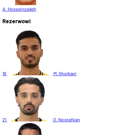
A. Hosseinzadeh
Rezerwowi
16
M. Ghorbani
21
O. Noorafkan