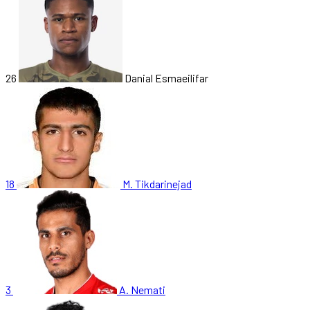
26
Danial Esmaeilifar
18
M. Tikdarinejad
3
A. Nemati