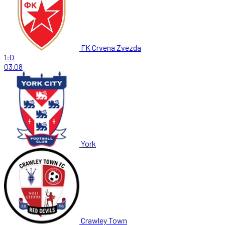
FK Crvena Zvezda
1:0
03.08
York
Crawley Town