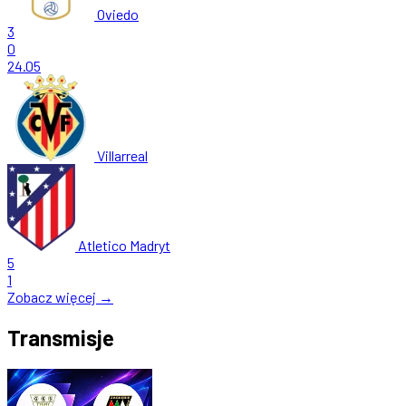
Oviedo
3
0
24.05
Villarreal
Atletico Madryt
5
1
Zobacz więcej →
Transmisje