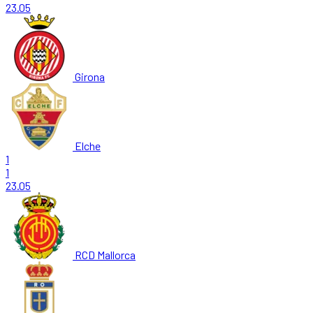
23.05
Girona
Elche
1
1
23.05
RCD Mallorca