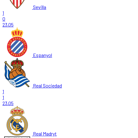
Sevilla
1
0
23.05
Espanyol
Real Sociedad
1
1
23.05
Real Madryt