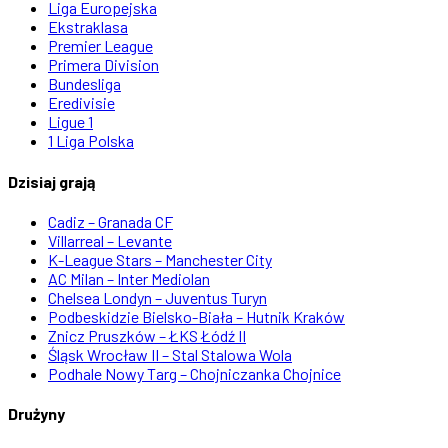
Liga Europejska
Ekstraklasa
Premier League
Primera Division
Bundesliga
Eredivisie
Ligue 1
1 Liga Polska
Dzisiaj grają
Cadiz – Granada CF
Villarreal – Levante
K-League Stars – Manchester City
AC Milan – Inter Mediolan
Chelsea Londyn – Juventus Turyn
Podbeskidzie Bielsko-Biała – Hutnik Kraków
Znicz Pruszków – ŁKS Łódź II
Śląsk Wrocław II – Stal Stalowa Wola
Podhale Nowy Targ – Chojniczanka Chojnice
Drużyny