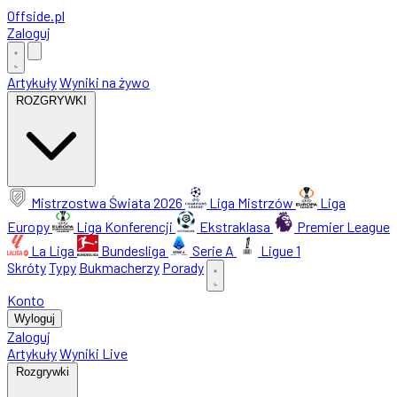
Offside
.
pl
Zaloguj
Artykuły
Wyniki na żywo
ROZGRYWKI
Mistrzostwa Świata 2026
Liga Mistrzów
Liga
Europy
Liga Konferencji
Ekstraklasa
Premier League
La Liga
Bundesliga
Serie A
Ligue 1
Skróty
Typy
Bukmacherzy
Porady
Konto
Wyloguj
Zaloguj
Artykuły
Wyniki Live
Rozgrywki