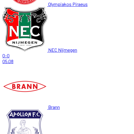
Olympiakos Piraeus
NEC Nijmegen
0:0
05.08
Brann