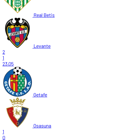
Real Betis
Levante
2
1
23.05
Getafe
Osasuna
1
0