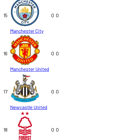
15
0
0
Manchester City
16
0
0
Manchester United
17
0
0
Newcastle United
18
0
0