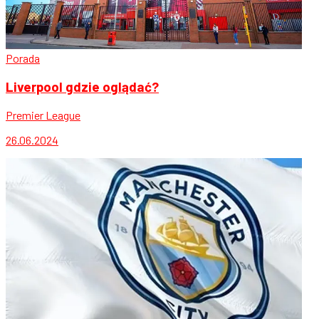
Porada
Liverpool gdzie oglądać?
Premier League
26.06.2024