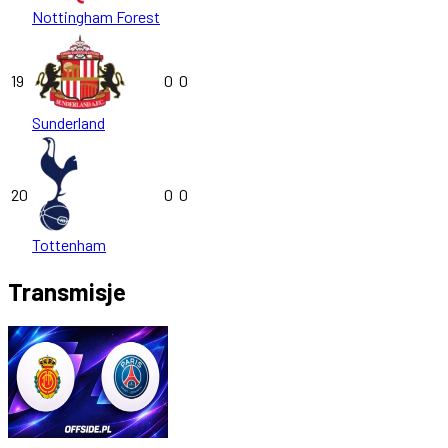
Nottingham Forest
19
0
0
Sunderland
20
0
0
Tottenham
Transmisje