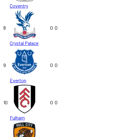
Coventry
8
0
0
Crystal Palace
9
0
0
Everton
10
0
0
Fulham