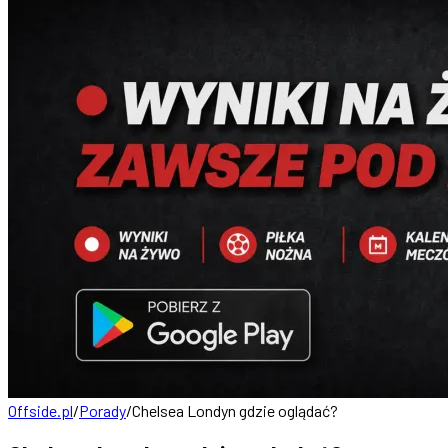
Offside.pl
/
Porady
/
Chelsea Londyn gdzie oglądać?