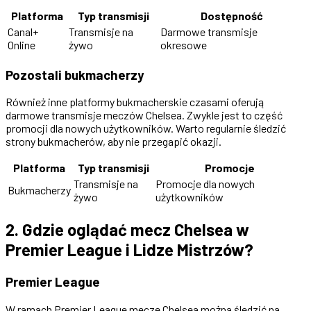
Platforma
Typ transmisji
Dostępność
Canal+
Transmisje na
Darmowe transmisje
Online
żywo
okresowe
Pozostali bukmacherzy
Również inne platformy bukmacherskie czasami oferują
darmowe transmisje meczów Chelsea. Zwykle jest to część
promocji dla nowych użytkowników. Warto regularnie śledzić
strony bukmacherów, aby nie przegapić okazji.
Platforma
Typ transmisji
Promocje
Transmisje na
Promocje dla nowych
Bukmacherzy
żywo
użytkowników
2. Gdzie oglądać mecz Chelsea w
Premier League i Lidze Mistrzów?
Premier League
W ramach Premier League mecze Chelsea można śledzić na