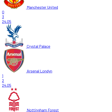
Manchester United
0
3
24.05
Crystal Palace
Arsenal Londyn
1
2
24.05
Nottingham Forest