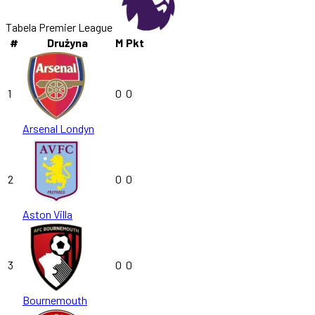
Tabela Premier League
#
Drużyna
M
Pkt
1
0
0
Arsenal Londyn
2
0
0
Aston Villa
3
0
0
Bournemouth