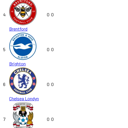
4
0
0
Brentford
5
0
0
Brighton
6
0
0
Chelsea Londyn
7
0
0