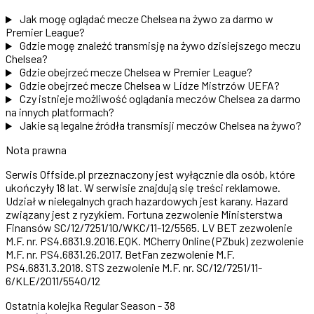
Jak mogę oglądać mecze Chelsea na żywo za darmo w
Premier League?
Gdzie mogę znaleźć transmisję na żywo dzisiejszego meczu
Chelsea?
Gdzie obejrzeć mecze Chelsea w Premier League?
Gdzie obejrzeć mecze Chelsea w Lidze Mistrzów UEFA?
Czy istnieje możliwość oglądania meczów Chelsea za darmo
na innych platformach?
Jakie są legalne źródła transmisji meczów Chelsea na żywo?
Nota prawna
Serwis Offside.pl przeznaczony jest wyłącznie dla osób, które
ukończyły 18 lat. W serwisie znajdują się treści reklamowe.
Udział w nielegalnych grach hazardowych jest karany. Hazard
związany jest z ryzykiem. Fortuna zezwolenie Ministerstwa
Finansów SC/12/7251/10/WKC/11-12/5565. LV BET zezwolenie
M.F. nr. PS4.6831.9.2016.EQK. MCherry Online (PZbuk) zezwolenie
M.F. nr. PS4.6831.26.2017. BetFan zezwolenie M.F.
PS4.6831.3.2018. STS zezwolenie M.F. nr. SC/12/7251/11-
6/KLE/2011/5540/12
Ostatnia kolejka
Regular Season - 38