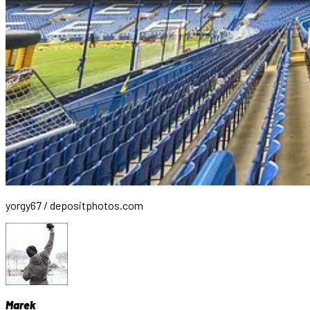
yorgy67 / depositphotos.com
Marek