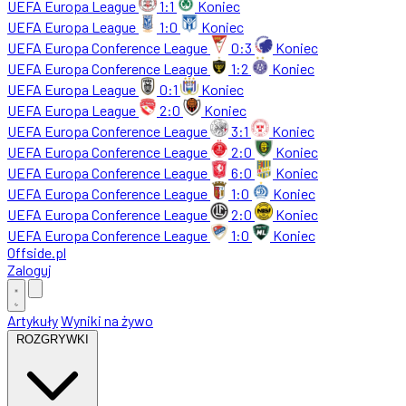
UEFA Europa League
1:1
Koniec
UEFA Europa League
1:0
Koniec
UEFA Europa Conference League
0:3
Koniec
UEFA Europa Conference League
1:2
Koniec
UEFA Europa League
0:1
Koniec
UEFA Europa League
2:0
Koniec
UEFA Europa Conference League
3:1
Koniec
UEFA Europa Conference League
2:0
Koniec
UEFA Europa Conference League
6:0
Koniec
UEFA Europa Conference League
1:0
Koniec
UEFA Europa Conference League
2:0
Koniec
UEFA Europa Conference League
1:0
Koniec
Offside
.
pl
Zaloguj
Artykuły
Wyniki na żywo
ROZGRYWKI