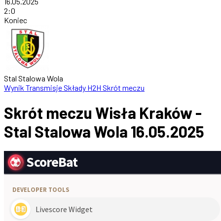
16.05.2025
2
:
0
Koniec
Stal Stalowa Wola
Wynik
Transmisje
Składy
H2H
Skrót meczu
Skrót meczu Wisła Kraków -
Stal Stalowa Wola 16.05.2025