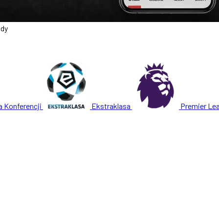
ady
a Konferencji
Ekstraklasa
Premier Le