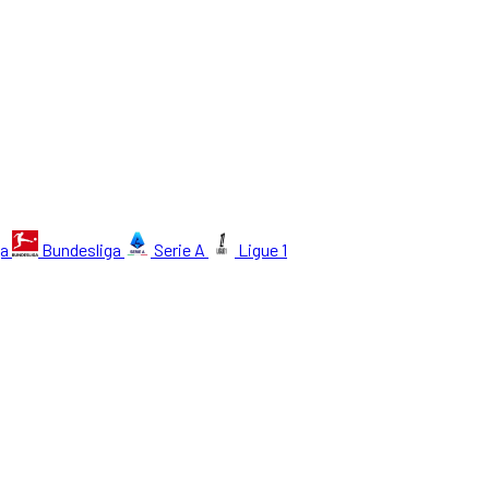
ga
Bundesliga
Serie A
Ligue 1