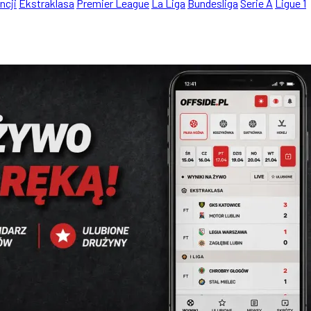
ncji
Ekstraklasa
Premier League
La Liga
Bundesliga
Serie A
Ligue 1