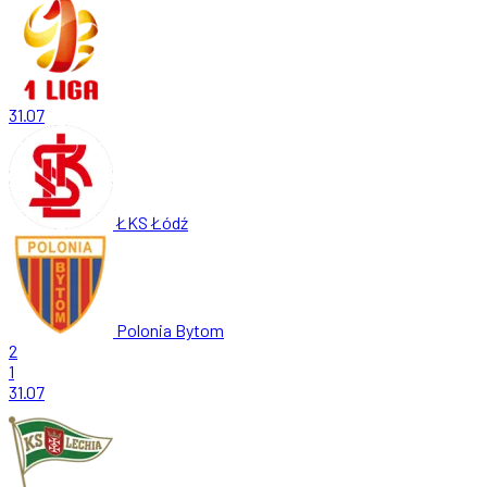
31.07
ŁKS Łódź
Polonia Bytom
2
1
31.07