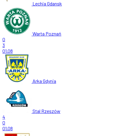
Lechia Gdansk
Warta Poznań
0
3
01.08
Arka Gdynia
Stal Rzeszów
4
0
01.08