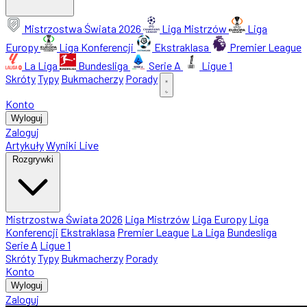
Mistrzostwa Świata 2026
Liga Mistrzów
Liga
Europy
Liga Konferencji
Ekstraklasa
Premier League
La Liga
Bundesliga
Serie A
Ligue 1
Skróty
Typy
Bukmacherzy
Porady
Konto
Wyloguj
Zaloguj
Artykuły
Wyniki Live
Rozgrywki
Mistrzostwa Świata 2026
Liga Mistrzów
Liga Europy
Liga
Konferencji
Ekstraklasa
Premier League
La Liga
Bundesliga
Serie A
Ligue 1
Skróty
Typy
Bukmacherzy
Porady
Konto
Wyloguj
Zaloguj