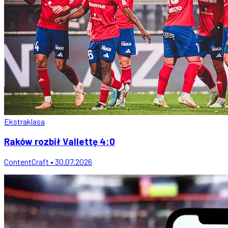
Ekstraklasa
Raków rozbił Vallettę 4:0
ContentCraft • 30.07.2026