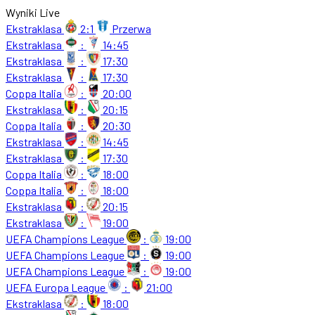
Wyniki Live
Ekstraklasa
2:1
Przerwa
Ekstraklasa
:
14:45
Ekstraklasa
:
17:30
Ekstraklasa
:
17:30
Coppa Italia
:
20:00
Ekstraklasa
:
20:15
Coppa Italia
:
20:30
Ekstraklasa
:
14:45
Ekstraklasa
:
17:30
Coppa Italia
:
18:00
Coppa Italia
:
18:00
Ekstraklasa
:
20:15
Ekstraklasa
:
19:00
UEFA Champions League
:
19:00
UEFA Champions League
:
19:00
UEFA Champions League
:
19:00
UEFA Europa League
:
21:00
Ekstraklasa
:
18:00