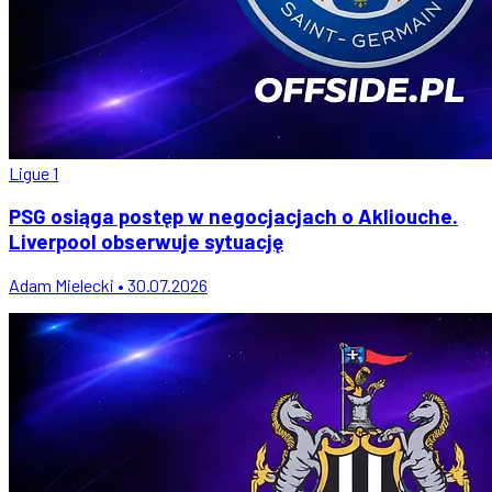
Ligue 1
PSG osiąga postęp w negocjacjach o Akliouche.
Liverpool obserwuje sytuację
Adam Mielecki • 30.07.2026