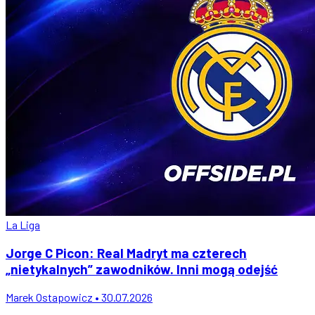
La Liga
Jorge C Picon: Real Madryt ma czterech
„nietykalnych” zawodników. Inni mogą odejść
Marek Ostapowicz • 30.07.2026