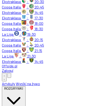
Ekstraklasa
:
20:30
Coppa Italia
:
20:45
Ekstraklasa
:
14:45
Ekstraklasa
:
17:30
Coppa Italia
:
18:00
Coppa Italia
:
18:30
La Liga
:
19:30
Ekstraklasa
:
20:15
Coppa Italia
:
20:45
Coppa Italia
:
21:15
La Liga
:
21:30
Ekstraklasa
:
14:45
Offside
.
pl
Zaloguj
Artykuły
Wyniki na żywo
ROZGRYWKI