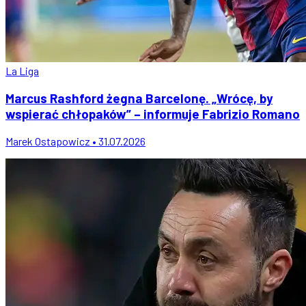
La Liga
Marcus Rashford żegna Barcelonę. „Wrócę, by
wspierać chłopaków” – informuje Fabrizio Romano
Marek Ostapowicz • 31.07.2026