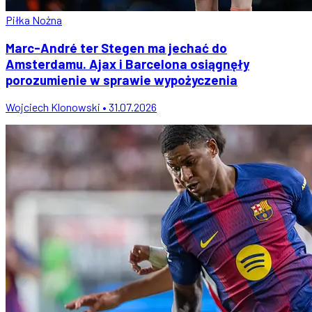
Piłka Nożna
Marc-André ter Stegen ma jechać do
Amsterdamu. Ajax i Barcelona osiągnęły
porozumienie w sprawie wypożyczenia
Wojciech Klonowski • 31.07.2026