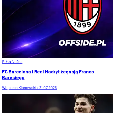
Piłka Nożna
FC Barcelona i Real Madryt żegnają Franco
Baresiego
Wojciech Klonowski • 31.07.2026