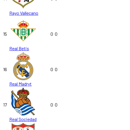
Rayo Vallecano
15
0
0
Real Betis
16
0
0
Real Madryt
17
0
0
Real Sociedad