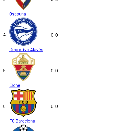
Osasuna
4
0
0
Deportivo Alavés
5
0
0
Elche
6
0
0
FC Barcelona