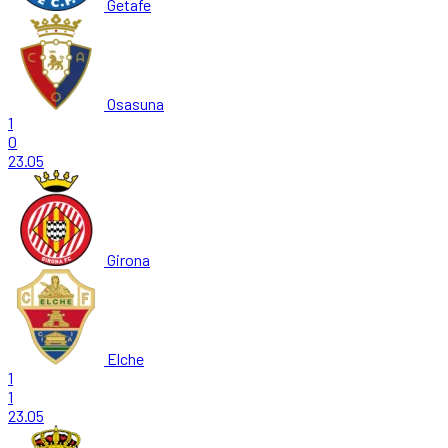
Getafe
Osasuna
1
0
23.05
Girona
Elche
1
1
23.05