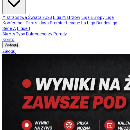
Mistrzostwa Świata 2026
Liga Mistrzów
Liga Europy
Liga
Konferencji
Ekstraklasa
Premier League
La Liga
Bundesliga
Serie A
Ligue 1
Skróty
Typy
Bukmacherzy
Porady
Konto
Wyloguj
Zaloguj