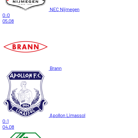
NEC Nijmegen
0:0
05.08
Brann
Apollon Limassol
0:1
04.08