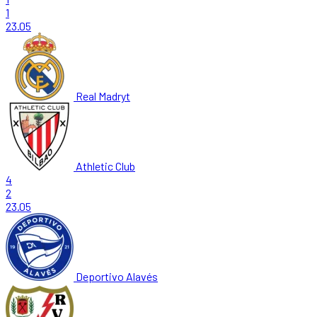
1
23.05
Real Madryt
Athletic Club
4
2
23.05
Deportivo Alavés