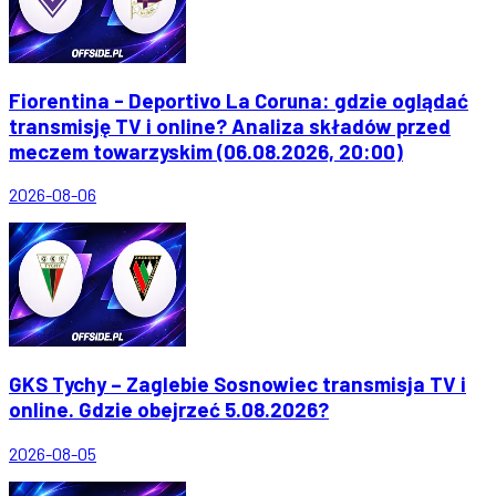
Fiorentina - Deportivo La Coruna: gdzie oglądać
transmisję TV i online? Analiza składów przed
meczem towarzyskim (06.08.2026, 20:00)
2026-08-06
GKS Tychy – Zaglebie Sosnowiec transmisja TV i
online. Gdzie obejrzeć 5.08.2026?
2026-08-05