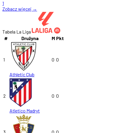
1
Zobacz więcej →
Tabela La Liga
#
Drużyna
M
Pkt
1
0
0
Athletic Club
2
0
0
Atletico Madryt
3
0
0