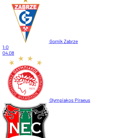
Gornik Zabrze
1:0
04.08
Olympiakos Piraeus