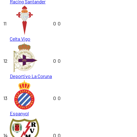
Racing Santander
11
0
0
Celta Vigo
12
0
0
Deportivo La Coruna
13
0
0
Espanyol
14
0
0