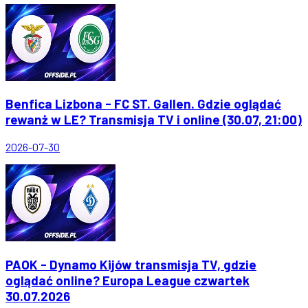
Benfica Lizbona - FC ST. Gallen. Gdzie oglądać
rewanż w LE? Transmisja TV i online (30.07, 21:00)
2026-07-30
PAOK - Dynamo Kijów transmisja TV, gdzie
oglądać online? Europa League czwartek
30.07.2026