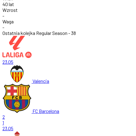
40 lat
Wzrost
-
Waga
-
Ostatnia kolejka
Regular Season - 38
23.05
Valencia
FC Barcelona
2
1
23.05