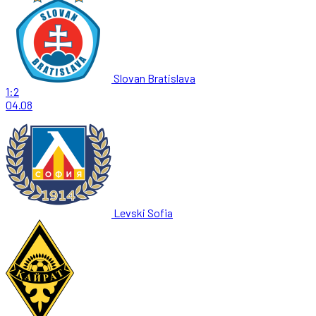
Slovan Bratislava
1:2
04.08
Levski Sofia