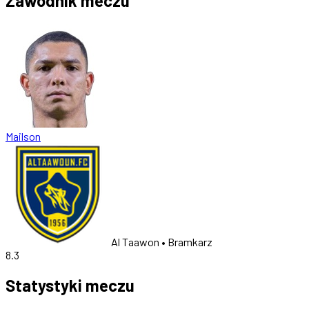
Zawodnik meczu
Mailson
Al Taawon
• Bramkarz
8.3
Statystyki meczu