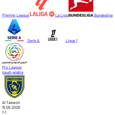
Premier League
La Liga
Bundesliga
Serie A
Ligue 1
Pro League
saudi-arabia
Al Taawon
15.05.2026
1
:
1