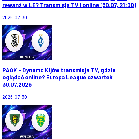
rewanż w LE? Transmisja TV i online (30.07, 21:00)
2026-07-30
PAOK - Dynamo Kijów transmisja TV, gdzie
oglądać online? Europa League czwartek
30.07.2026
2026-07-30