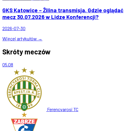
GKS Katowice – Žilina transmisja. Gdzie oglądać
mecz 30.07.2026 w Lidze Konferencji?
2026-07-30
Więcej artykułów →
Skróty meczów
05.08
Ferencvarosi TC