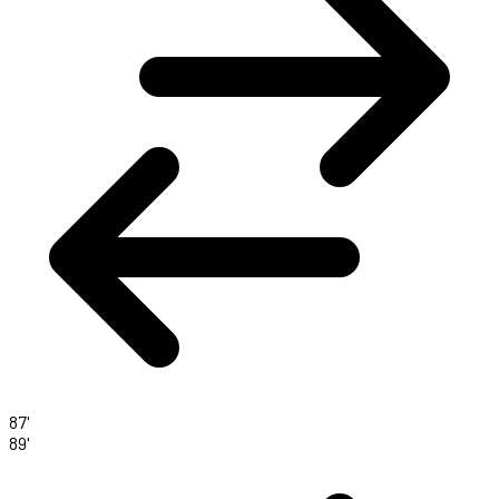
87'
89'