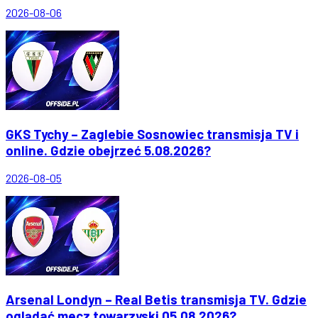
2026-08-06
GKS Tychy – Zaglebie Sosnowiec transmisja TV i
online. Gdzie obejrzeć 5.08.2026?
2026-08-05
Arsenal Londyn – Real Betis transmisja TV. Gdzie
oglądać mecz towarzyski 05.08.2026?