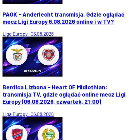
PAOK - Anderlecht transmisja. Gdzie oglądać
mecz Ligi Europy 6.08.2026 online i w TV?
Liga Europy
·
06.08.2026
Benfica Lizbona - Heart OF Midlothian:
transmisja TV, gdzie oglądać online mecz Ligi
Europy (06.08.2026, czwartek, 21:00)
Liga Europy
·
06.08.2026