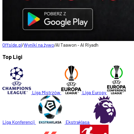
Offside.pl
/
Wyniki na żywo
/
Al Taawon - Al Riyadh
Top Ligi
Liga Mistrzów
Liga Europy
Liga Konferencji
Ekstraklasa