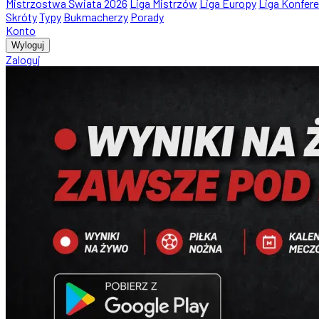
Mistrzostwa Świata 2026
Liga Mistrzów
Liga Europy
Liga Konfere
Skróty
Typy
Bukmacherzy
Porady
Konto
Wyloguj
Zaloguj