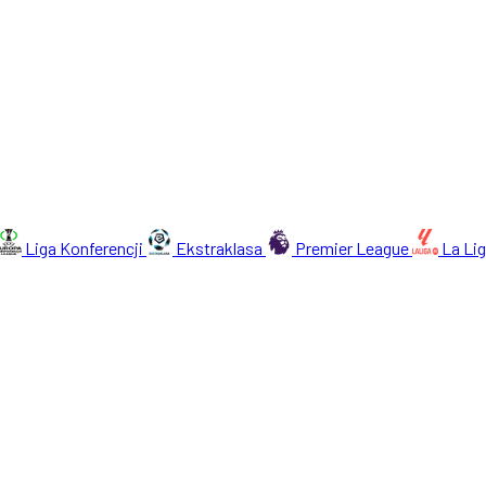
Liga Konferencji
Ekstraklasa
Premier League
La Li