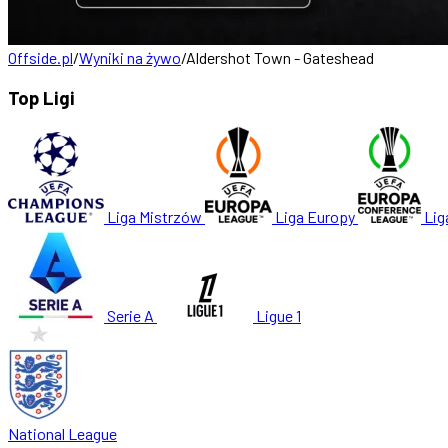
Offside.pl
/
Wyniki na żywo
/
Aldershot Town - Gateshead
Top Ligi
Liga Mistrzów
Liga Europy
Lig
Serie A
Ligue 1
National League