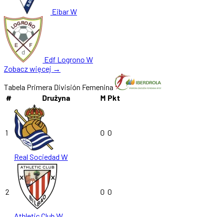
Eibar W
Edf Logrono W
Zobacz więcej →
Tabela Primera División Femenina
#
Drużyna
M
Pkt
1
0
0
Real Sociedad W
2
0
0
Athletic Club W