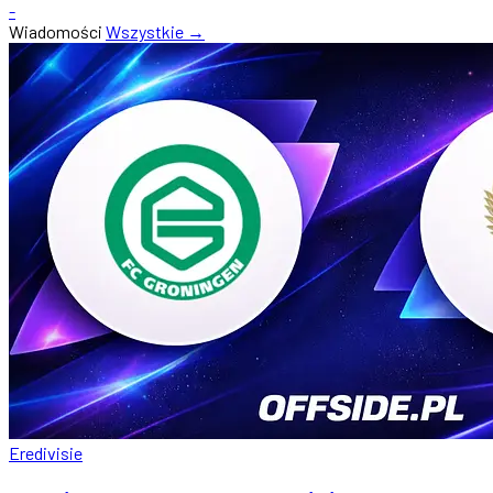
-
Wiadomości
Wszystkie →
Eredivisie