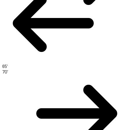
65'
70'