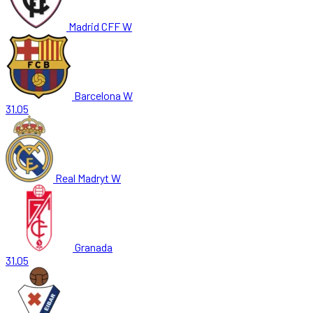
Madrid CFF W
Barcelona W
31.05
Real Madryt W
Granada
31.05