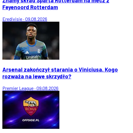
Znamy skład Sparta Rotterdam na mecz z
Feyenoord Rotterdam
Eredivisie
·
09.08.2026
Arsenal zakończył starania o Viniciusa. Kogo
rozważa na lewe skrzydło?
Premier League
·
09.08.2026