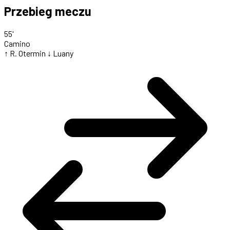
Przebieg meczu
55'
Camino
↑ R. Otermin
↓ Luany