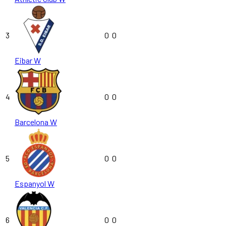
3
0
0
Eibar W
4
0
0
Barcelona W
5
0
0
Espanyol W
6
0
0