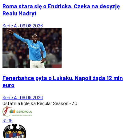
Roma stara się o Endricka. Czeka na decyzję
Realu Madryt
Serie A
·
09.08.2026
Fenerbahce pyta o Lukaku. Napoli żąda 12 mln
euro
Serie A
·
09.08.2026
Ostatnia kolejka
Regular Season - 30
31.05