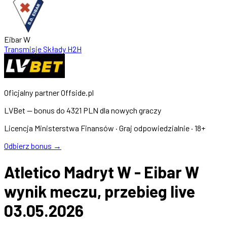
Eibar W
Transmisje
Składy
H2H
Oficjalny partner Offside.pl
LVBet — bonus do
4321 PLN
dla nowych graczy
Licencja Ministerstwa Finansów · Graj odpowiedzialnie · 18+
Odbierz bonus →
Atletico Madryt W - Eibar W
wynik meczu, przebieg live
03.05.2026