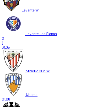
Levante W
Levante Las Planas
0
1
31.05
Athletic Club W
Alhama
01.06