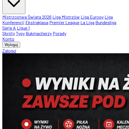
Mistrzostwa Świata 2026
Liga Mistrzów
Liga Europy
Liga
Konferencji
Ekstraklasa
Premier League
La Liga
Bundesliga
Serie A
Ligue 1
Skróty
Typy
Bukmacherzy
Porady
Konto
Wyloguj
Zaloguj