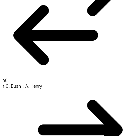
46'
↑ C. Bush
↓ A. Henry