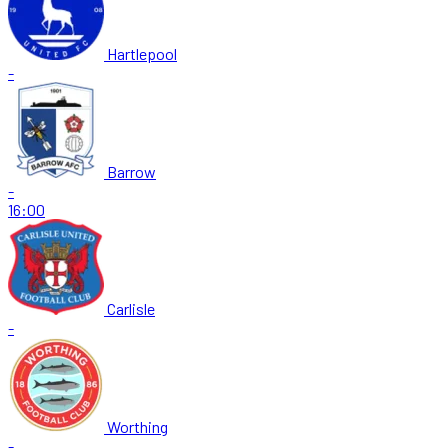
Hartlepool
-
Barrow
-
16:00
Carlisle
-
Worthing
-