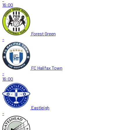
16:00
Forest Green
-
FC Halifax Town
-
16:00
Eastleigh
-