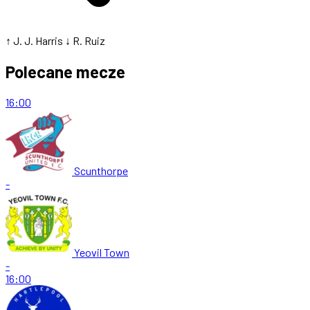
↑ J. J. Harris
↓ R. Ruiz
Polecane mecze
16:00
Scunthorpe
-
Yeovil Town
-
16:00