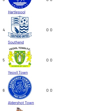
Hartlepool
4
0
0
Southend
5
0
0
Yeovil Town
6
0
0
Aldershot Town