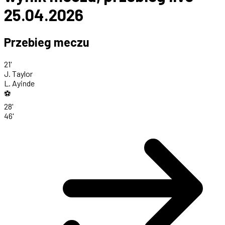
25.04.2026
Przebieg meczu
21'
J. Taylor
L. Ayinde
⚽
28'
46'