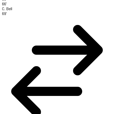
66'
C. Bell
69'