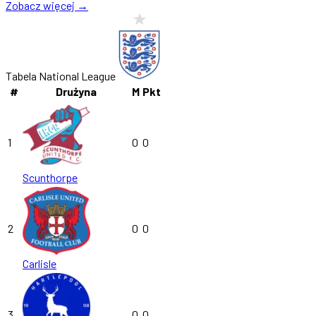
Zobacz więcej →
Tabela National League
#
Drużyna
M
Pkt
1
0
0
Scunthorpe
2
0
0
Carlisle
3
0
0