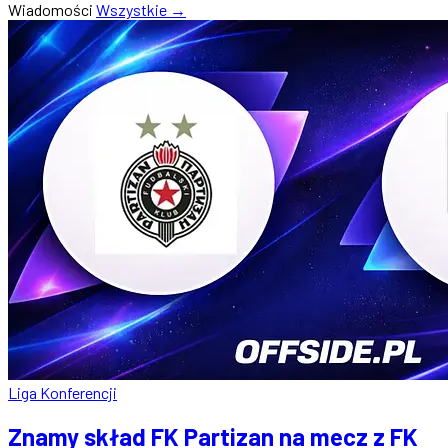
Wiadomości
Wszystkie →
Liga Konferencji
Znamy skład FK Partizan na mecz z FK