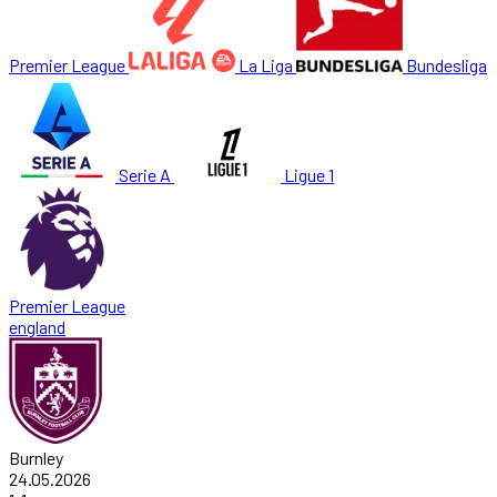
Premier League
La Liga
Bundesliga
Serie A
Ligue 1
Premier League
england
Burnley
24.05.2026