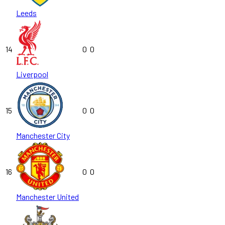
Leeds
14
0
0
Liverpool
15
0
0
Manchester City
16
0
0
Manchester United