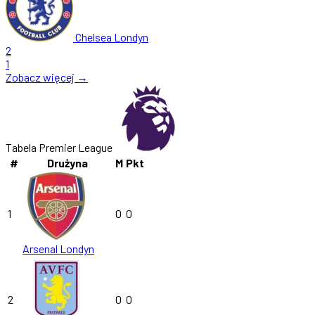
Chelsea Londyn
2
1
Zobacz więcej →
Tabela Premier League
#
Drużyna
M
Pkt
1
0
0
Arsenal Londyn
2
0
0