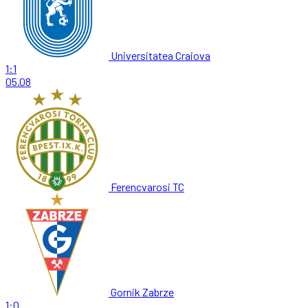
Universitatea Craiova
1:1
05.08
Ferencvarosi TC
Gornik Zabrze
1:0