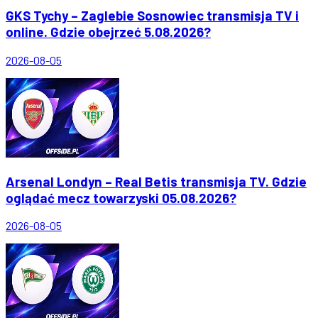
GKS Tychy – Zaglebie Sosnowiec transmisja TV i
online. Gdzie obejrzeć 5.08.2026?
2026-08-05
Arsenal Londyn – Real Betis transmisja TV. Gdzie
oglądać mecz towarzyski 05.08.2026?
2026-08-05