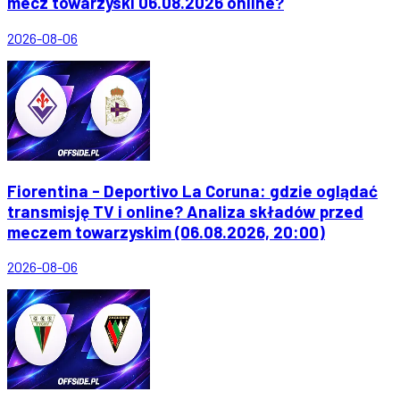
mecz towarzyski 06.08.2026 online?
2026-08-06
Fiorentina - Deportivo La Coruna: gdzie oglądać
transmisję TV i online? Analiza składów przed
meczem towarzyskim (06.08.2026, 20:00)
2026-08-06