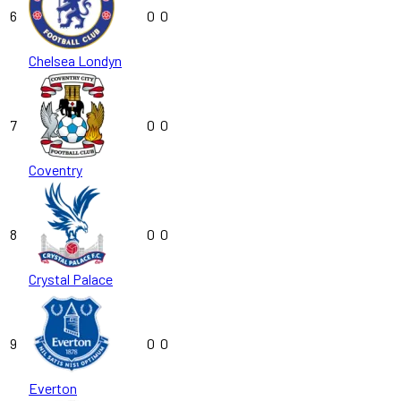
6
0
0
Chelsea Londyn
7
0
0
Coventry
8
0
0
Crystal Palace
9
0
0
Everton