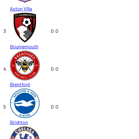
Aston Villa
3
0
0
Bournemouth
4
0
0
Brentford
5
0
0
Brighton