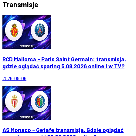
Transmisje
RCD Mallorca - Paris Saint Germain: transmisja,
gdzie oglądać sparing 5.08.2026 online i w TV?
2026-08-06
AS Monaco - Getafe transmisja. Gdzie oglądać