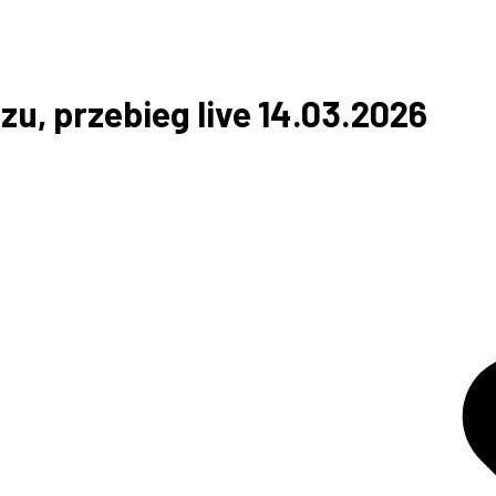
u, przebieg live 14.03.2026