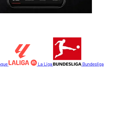
ague
La Liga
Bundesliga