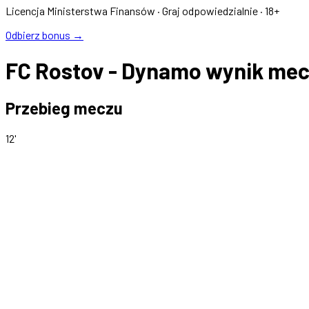
Licencja Ministerstwa Finansów · Graj odpowiedzialnie · 18+
Odbierz bonus →
FC Rostov - Dynamo wynik mecz
Przebieg meczu
12'