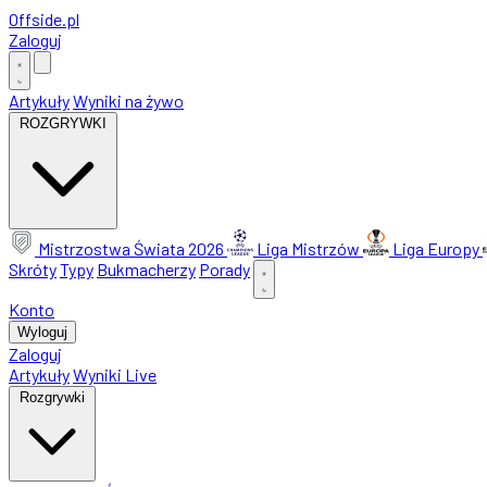
Offside
.
pl
Zaloguj
Artykuły
Wyniki na żywo
ROZGRYWKI
Mistrzostwa Świata 2026
Liga Mistrzów
Liga Europy
Skróty
Typy
Bukmacherzy
Porady
Konto
Wyloguj
Zaloguj
Artykuły
Wyniki Live
Rozgrywki