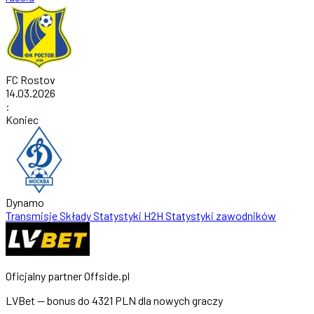
FC Rostov
14.03.2026
:
Koniec
Dynamo
Transmisje
Składy
Statystyki
H2H
Statystyki zawodników
Oficjalny partner Offside.pl
LVBet — bonus do
4321 PLN
dla nowych graczy