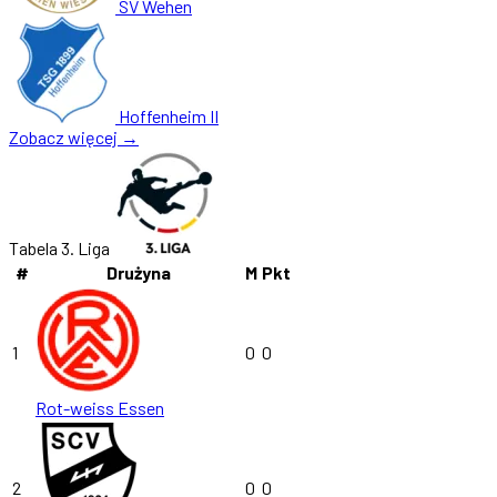
SV Wehen
Hoffenheim II
Zobacz więcej →
Tabela 3. Liga
#
Drużyna
M
Pkt
1
0
0
Rot-weiss Essen
2
0
0