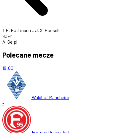
↑ E. Hottmann
↓ J. X. Posselt
90+1'
A. Geipl
Polecane mecze
19:00
Waldhof Mannheim
-
Fortuna Dusseldorf