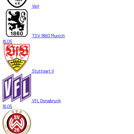
Verl
TSV 1860 Munich
16.05
Stuttgart II
VfL Osnabruck
16.05