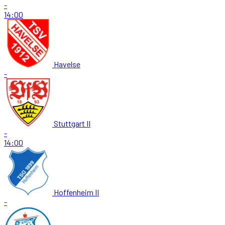
-
14:00
Havelse
-
Stuttgart II
-
14:00
Hoffenheim II
-