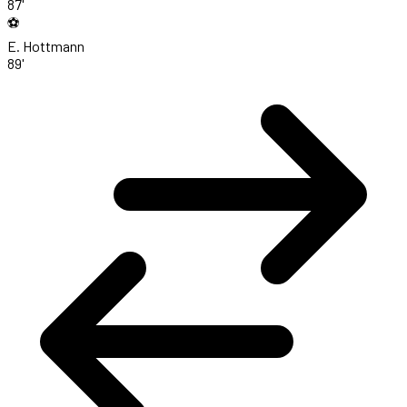
87'
⚽
E. Hottmann
89'