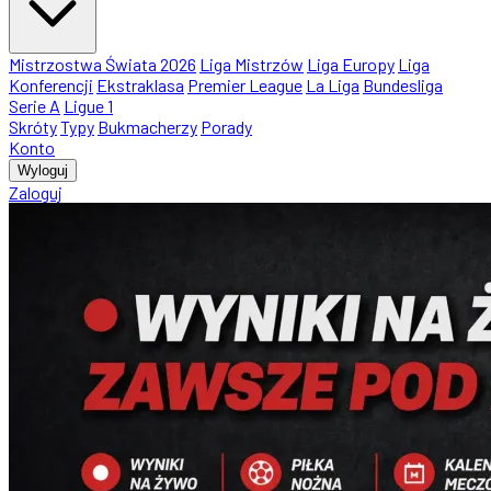
Mistrzostwa Świata 2026
Liga Mistrzów
Liga Europy
Liga
Konferencji
Ekstraklasa
Premier League
La Liga
Bundesliga
Serie A
Ligue 1
Skróty
Typy
Bukmacherzy
Porady
Konto
Wyloguj
Zaloguj