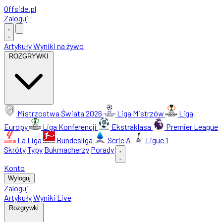
Offside
.
pl
Zaloguj
Artykuły
Wyniki na żywo
ROZGRYWKI
Mistrzostwa Świata 2026
Liga Mistrzów
Liga
Europy
Liga Konferencji
Ekstraklasa
Premier League
La Liga
Bundesliga
Serie A
Ligue 1
Skróty
Typy
Bukmacherzy
Porady
Konto
Wyloguj
Zaloguj
Artykuły
Wyniki Live
Rozgrywki