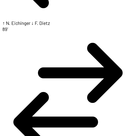
↑ N. Eichinger
↓ F. Dietz
89'