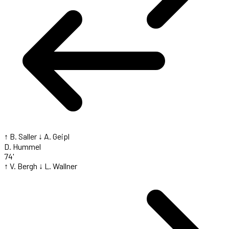
↑ B. Saller
↓ A. Geipl
D. Hummel
74'
↑ V. Bergh
↓ L. Wallner