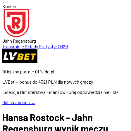
:
Koniec
Jahn Regensburg
Transmisje
Składy
Statystyki
H2H
Oficjalny partner Offside.pl
LVBet — bonus do
4321 PLN
dla nowych graczy
Licencja Ministerstwa Finansów · Graj odpowiedzialnie · 18+
Odbierz bonus →
Hansa Rostock - Jahn
Regensburg wynik meczu,