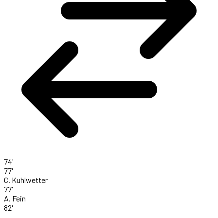
74'
77'
C. Kuhlwetter
77'
A. Fein
82'