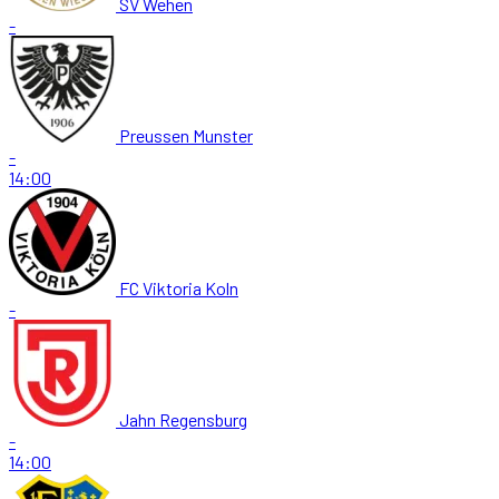
SV Wehen
-
Preussen Munster
-
14:00
FC Viktoria Koln
-
Jahn Regensburg
-
14:00