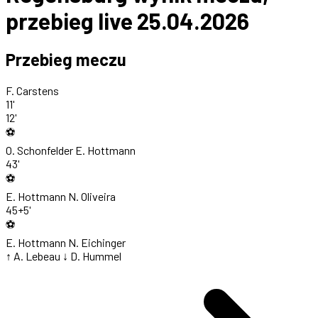
przebieg live 25.04.2026
Przebieg meczu
F. Carstens
11'
12'
⚽
O. Schonfelder
E. Hottmann
43'
⚽
E. Hottmann
N. Oliveira
45+5'
⚽
E. Hottmann
N. Eichinger
↑ A. Lebeau
↓ D. Hummel