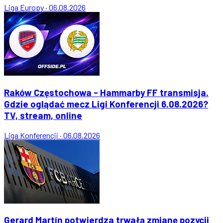
Liga Europy
·
06.08.2026
Raków Częstochowa - Hammarby FF transmisja.
Gdzie oglądać mecz Ligi Konferencji 6.08.2026?
TV, stream, online
Liga Konferencji
·
06.08.2026
Gerard Martín potwierdza trwałą zmianę pozycji