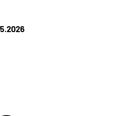
05.2026