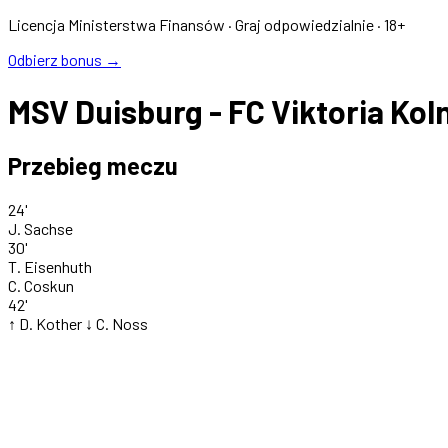
Licencja Ministerstwa Finansów · Graj odpowiedzialnie · 18+
Odbierz bonus →
MSV Duisburg - FC Viktoria Kol
Przebieg meczu
24'
J. Sachse
30'
T. Eisenhuth
C. Coskun
42'
↑ D. Kother
↓ C. Noss