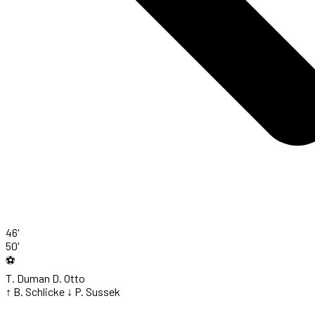
46'
50'
⚽
T. Duman
D. Otto
↑ B. Schlicke
↓ P. Sussek