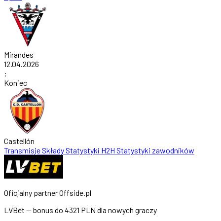
Mirandes
12.04.2026
:
Koniec
Castellón
Transmisje
Składy
Statystyki
H2H
Statystyki zawodników
Oficjalny partner Offside.pl
LVBet — bonus do
4321 PLN
dla nowych graczy