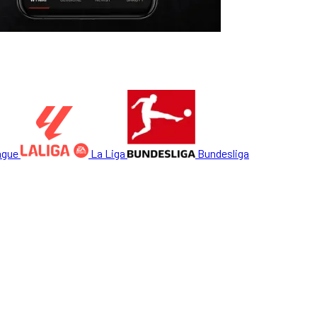
ague
La Liga
Bundesliga