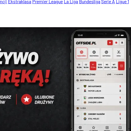
ncji
Ekstraklasa
Premier League
La Liga
Bundesliga
Serie A
Ligue 1