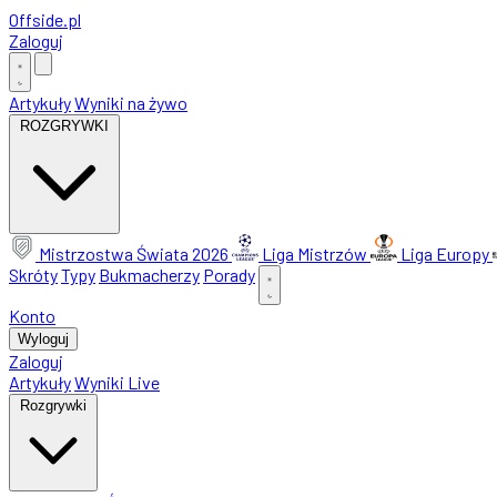
Offside
.
pl
Zaloguj
Artykuły
Wyniki na żywo
ROZGRYWKI
Mistrzostwa Świata 2026
Liga Mistrzów
Liga Europy
Skróty
Typy
Bukmacherzy
Porady
Konto
Wyloguj
Zaloguj
Artykuły
Wyniki Live
Rozgrywki