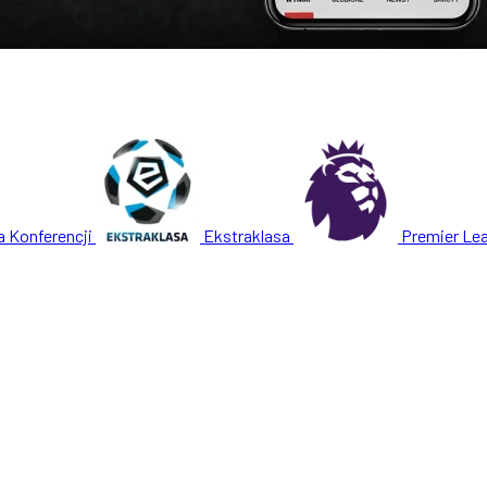
a Konferencji
Ekstraklasa
Premier Le