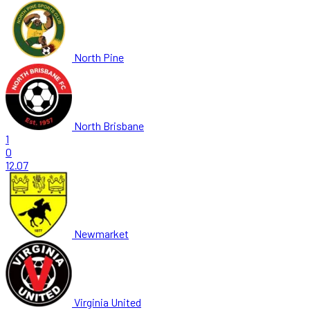
North Pine
North Brisbane
1
0
12.07
Newmarket
Virginia United