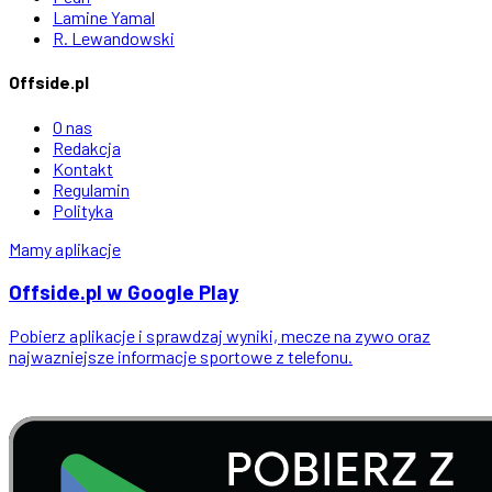
Lamine Yamal
R. Lewandowski
Offside.pl
O nas
Redakcja
Kontakt
Regulamin
Polityka
Mamy aplikacje
Offside
.
pl
w Google Play
Pobierz aplikacje i sprawdzaj wyniki, mecze na zywo oraz
najwazniejsze informacje sportowe z telefonu.