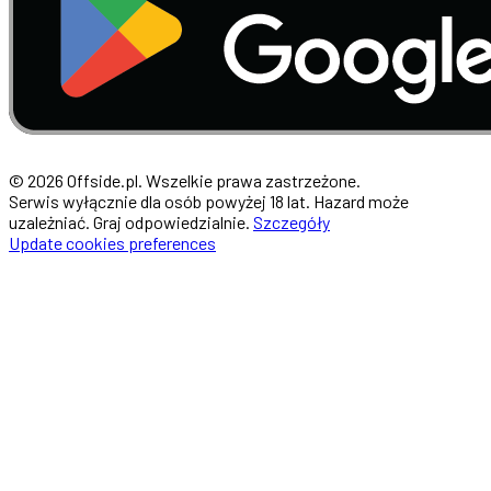
© 2026 Offside.pl. Wszelkie prawa zastrzeżone.
Serwis wyłącznie dla osób powyżej 18 lat. Hazard może
uzależniać. Graj odpowiedzialnie.
Szczegóły
Update cookies preferences