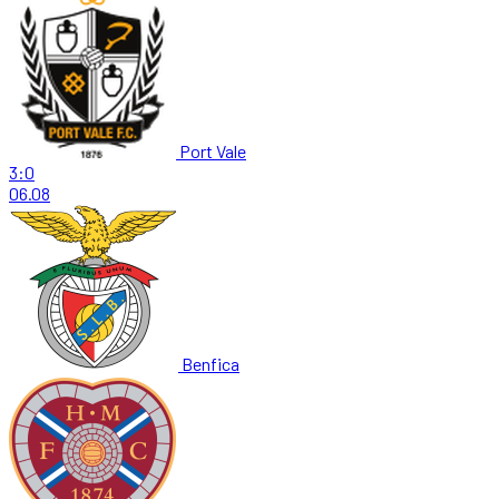
Port Vale
3:0
06.08
Benfica