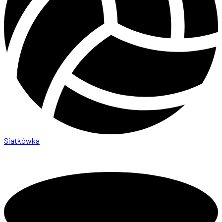
Siatkówka