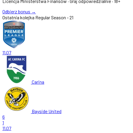
Licencja Ministerstwa Finansów · Graj odpowiedzialnie · 18+
Odbierz bonus →
Ostatnia kolejka
Regular Season - 21
11.07
Carina
Bayside United
6
1
11.07