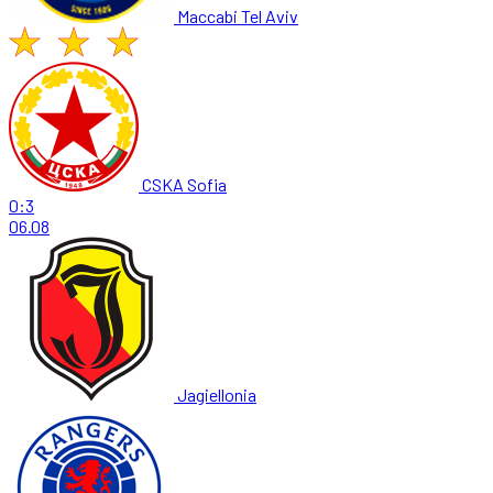
Maccabi Tel Aviv
CSKA Sofia
0:3
06.08
Jagiellonia