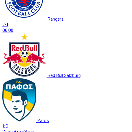
Rangers
2:1
06.08
Red Bull Salzburg
Pafos
1:0
Więcej skrótów →