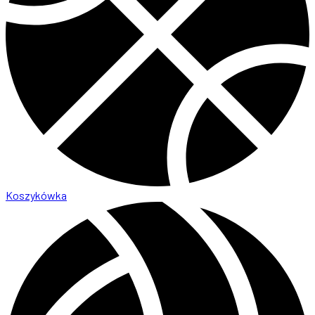
Koszykówka