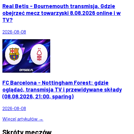
Real Betis - Bournemouth transmisja. Gdzie
obejrzeć mecz towarzyski 8.08.2026 online i w
TV?
2026-08-08
FC Barcelona - Nottingham Forest: gdzie
oglądać, transmisja TV i przewidywane składy
(08.08.2026, 21:00, sparing)
2026-08-08
Więcej artykułów →
Skróty meczów