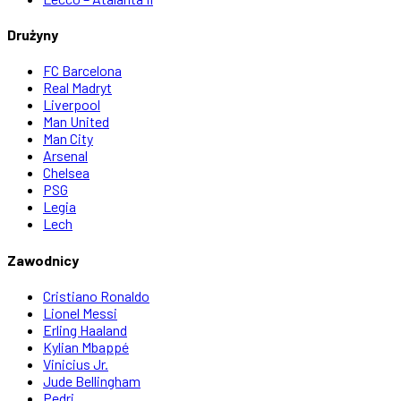
Drużyny
FC Barcelona
Real Madryt
Liverpool
Man United
Man City
Arsenal
Chelsea
PSG
Legia
Lech
Zawodnicy
Cristiano Ronaldo
Lionel Messi
Erling Haaland
Kylian Mbappé
Vinicius Jr.
Jude Bellingham
Pedri