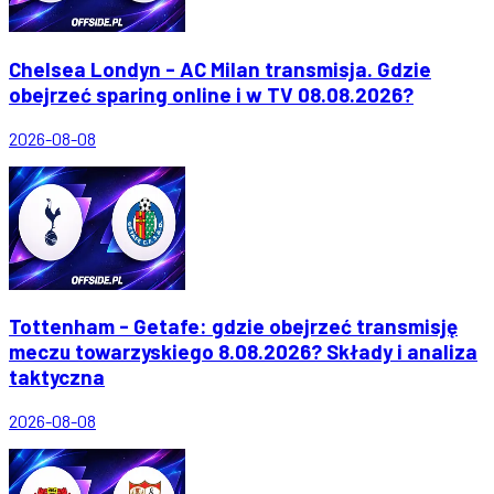
Chelsea Londyn - AC Milan transmisja. Gdzie
obejrzeć sparing online i w TV 08.08.2026?
2026-08-08
Tottenham - Getafe: gdzie obejrzeć transmisję
meczu towarzyskiego 8.08.2026? Składy i analiza
taktyczna
2026-08-08