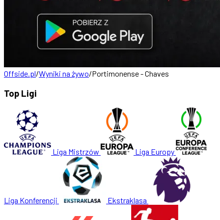
Offside.pl
/
Wyniki na żywo
/
Portimonense - Chaves
Top Ligi
Liga Mistrzów
Liga Europy
Liga Konferencji
Ekstraklasa