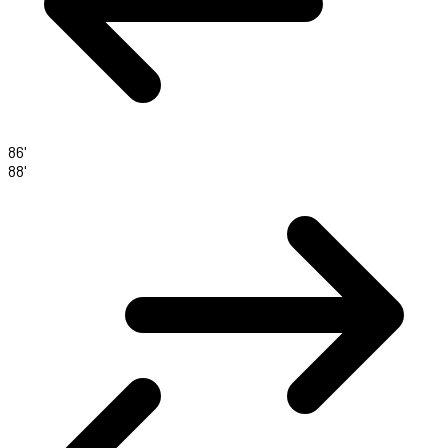
86'
88'