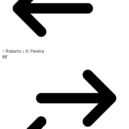
↑ Roberto
↓ H. Pereira
88'