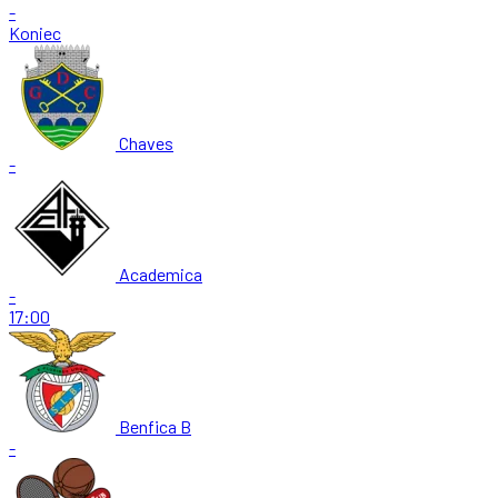
-
Koniec
Chaves
-
Academica
-
17:00
Benfica B
-