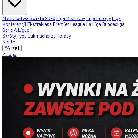
Mistrzostwa Świata 2026
Liga Mistrzów
Liga Europy
Liga
Konferencji
Ekstraklasa
Premier League
La Liga
Bundesliga
Serie A
Ligue 1
Skróty
Typy
Bukmacherzy
Porady
Konto
Wyloguj
Zaloguj