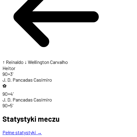
↑ Reinaldo
↓ Wellington Carvalho
Heitor
90+3'
J. D. Pancadas Casimiro
⚽
90+4'
J. D. Pancadas Casimiro
90+5'
Statystyki meczu
Pełne statystyki →