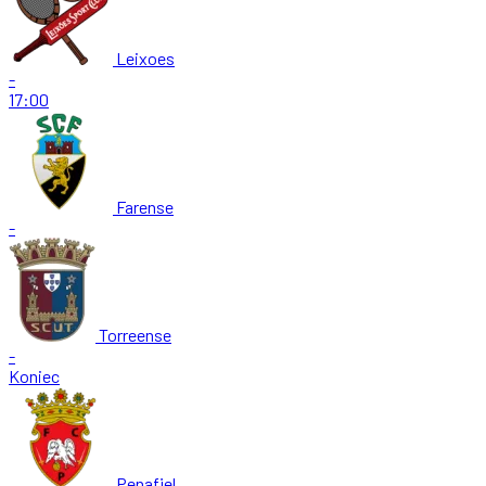
Leixoes
-
17:00
Farense
-
Torreense
-
Koniec
Penafiel