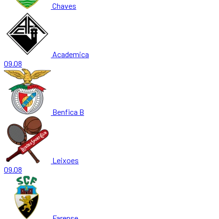
Chaves
Academica
09.08
Benfica B
Leixoes
09.08
Farense