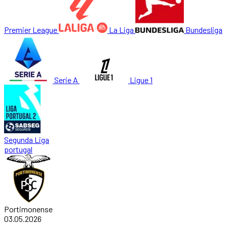
Premier League
La Liga
Bundesliga
Serie A
Ligue 1
Segunda Liga
portugal
Portimonense
03.05.2026