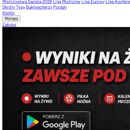
Mistrzostwa Świata 2026
Liga Mistrzów
Liga Europy
Liga Konfere
Skróty
Typy
Bukmacherzy
Porady
Konto
Wyloguj
Zaloguj