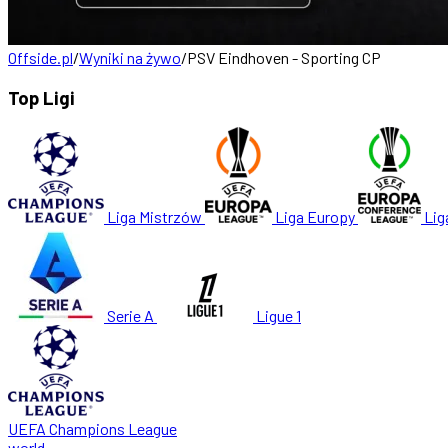
Offside.pl
/
Wyniki na żywo
/
PSV Eindhoven - Sporting CP
Top Ligi
Liga Mistrzów
Liga Europy
Lig
Serie A
Ligue 1
UEFA Champions League
world