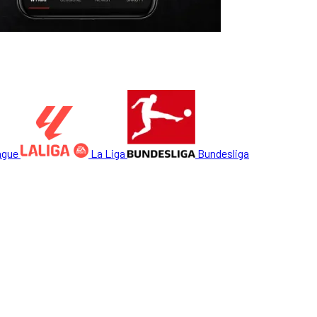
ague
La Liga
Bundesliga