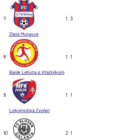
7
1
3
Zlaté Moravce
8
1
1
Baník Lehota p.Vtáčnikom
9
1
1
Lokomotíva Zvolen
10
2
1