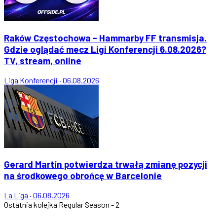
Raków Częstochowa - Hammarby FF transmisja.
Gdzie oglądać mecz Ligi Konferencji 6.08.2026?
TV, stream, online
Liga Konferencji
·
06.08.2026
Gerard Martín potwierdza trwałą zmianę pozycji
na środkowego obrońcę w Barcelonie
La Liga
·
06.08.2026
Ostatnia kolejka
Regular Season - 2