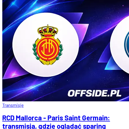
Transmisje
RCD Mallorca - Paris Saint Germain:
transmisja, gdzie oglądać sparing