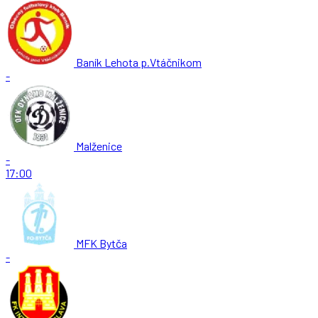
Baník Lehota p.Vtáčnikom
-
Malženice
-
17:00
MFK Bytča
-