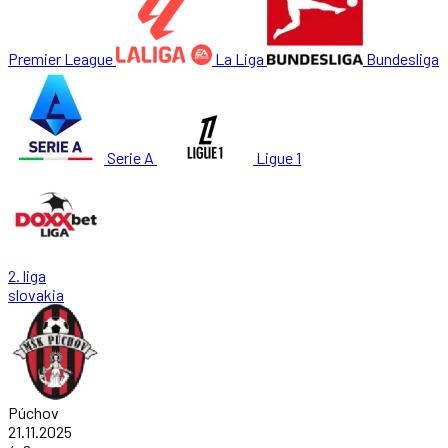
Premier League
La Liga
Bundesliga
Serie A
Ligue 1
2. liga
slovakia
Púchov
21.11.2025