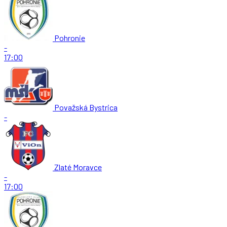
Pohronie
-
17:00
Považská Bystrica
-
Zlaté Moravce
-
17:00