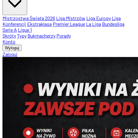
Mistrzostwa Świata 2026
Liga Mistrzów
Liga Europy
Liga
Konferencji
Ekstraklasa
Premier League
La Liga
Bundesliga
Serie A
Ligue 1
Skróty
Typy
Bukmacherzy
Porady
Konto
Wyloguj
Zaloguj