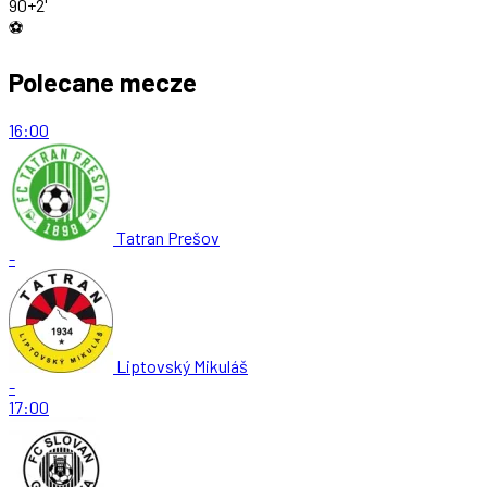
90+2'
⚽
Polecane mecze
16:00
Tatran Prešov
-
Liptovský Mikuláš
-
17:00