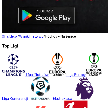
Offside.pl
/
Wyniki na żywo
/
Púchov - Malženice
Top Ligi
Liga Mistrzów
Liga Europy
Liga Konferencji
Ekstraklasa