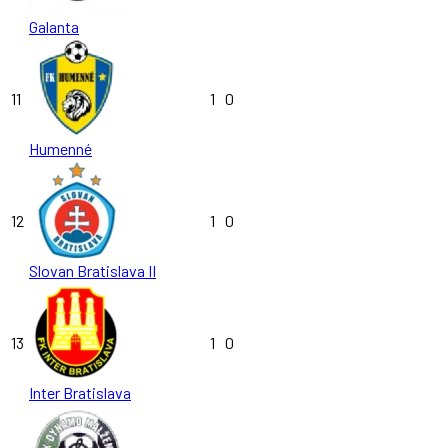
Galanta
11
1
0
Humenné
12
1
0
Slovan Bratislava II
13
1
0
Inter Bratislava