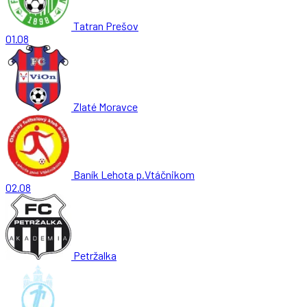
Tatran Prešov
01.08
Zlaté Moravce
Baník Lehota p.Vtáčnikom
02.08
Petržalka