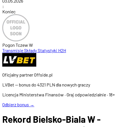
03.05.2026
:
Koniec
Pogon Tczew W
Transmisje
Składy
Statystyki
H2H
Oficjalny partner Offside.pl
LVBet — bonus do
4321 PLN
dla nowych graczy
Licencja Ministerstwa Finansów · Graj odpowiedzialnie · 18+
Odbierz bonus →
Rekord Bielsko-Biala W -