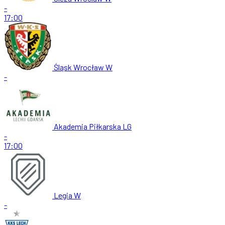
-
17:00
Śląsk Wrocław W
-
Akademia Piłkarska LG
-
17:00
Legia W
-