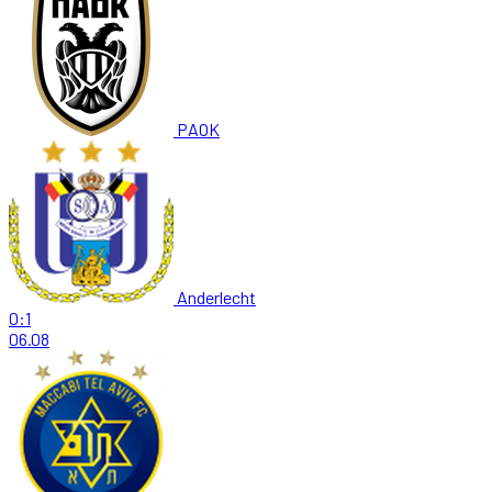
PAOK
Anderlecht
0:1
06.08