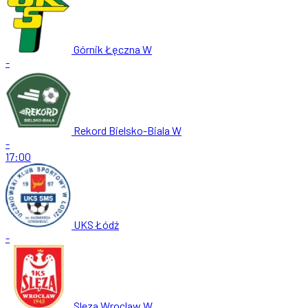
Górnik Łęczna W
-
Rekord Bielsko-Biala W
-
17:00
UKS Łódź
-
Sleza Wroclaw W