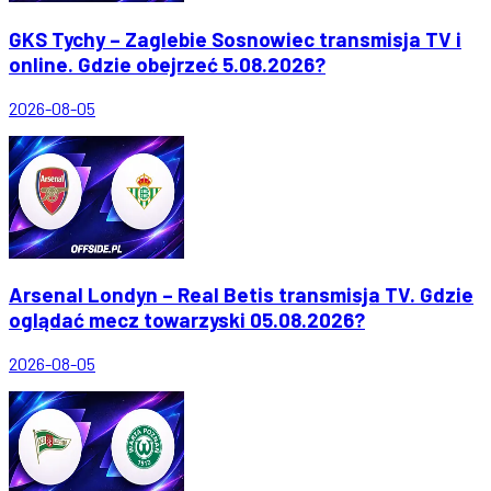
GKS Tychy – Zaglebie Sosnowiec transmisja TV i
online. Gdzie obejrzeć 5.08.2026?
2026-08-05
Arsenal Londyn – Real Betis transmisja TV. Gdzie
oglądać mecz towarzyski 05.08.2026?
2026-08-05