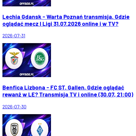
Lechia Gdansk - Warta Poznań transmisja. Gdzie
oglądać mecz I Ligi 31.07.2026 online i w TV?
2026-07-31
Benfica Lizbona - FC ST. Gallen. Gdzie oglądać
rewanż w LE? Transmisja TV i online (30.07, 21:00)
2026-07-30