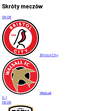
Skróty meczów
06.08
Bristol City
Walsall
0:1
06.08