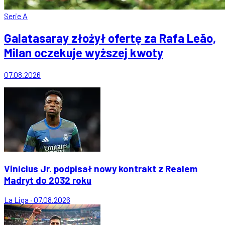
Serie A
Galatasaray złożył ofertę za Rafa Leão,
Milan oczekuje wyższej kwoty
07.08.2026
Vinícius Jr. podpisał nowy kontrakt z Realem
Madryt do 2032 roku
La Liga
·
07.08.2026