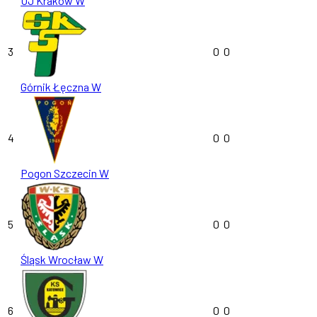
UJ Krakow W
3
0
0
Górnik Łęczna W
4
0
0
Pogon Szczecin W
5
0
0
Śląsk Wrocław W
6
0
0