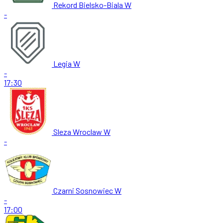
Rekord Bielsko-Biala W
-
Legia W
-
17:30
Sleza Wroclaw W
-
Czarni Sosnowiec W
-
17:00