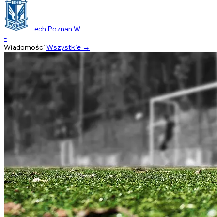
Lech Poznan W
-
Wiadomości
Wszystkie →