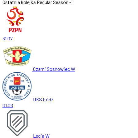
Ostatnia kolejka
Regular Season - 1
31.07
Czarni Sosnowiec W
UKS Łódź
01.08
Legia W