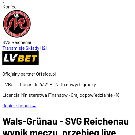
:
Koniec
SVG Reichenau
Transmisje
Składy
H2H
Oficjalny partner Offside.pl
LVBet — bonus do
4321 PLN
dla nowych graczy
Licencja Ministerstwa Finansów · Graj odpowiedzialnie · 18+
Odbierz bonus →
Wals-Grünau - SVG Reichenau
wynik meczu, przebieg live