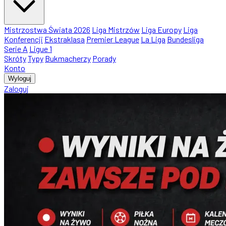
Mistrzostwa Świata 2026
Liga Mistrzów
Liga Europy
Liga
Konferencji
Ekstraklasa
Premier League
La Liga
Bundesliga
Serie A
Ligue 1
Skróty
Typy
Bukmacherzy
Porady
Konto
Wyloguj
Zaloguj