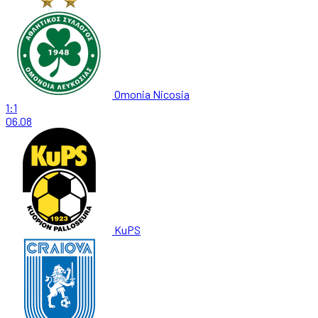
Omonia Nicosia
1:1
06.08
KuPS