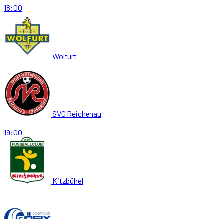
18:00
Wolfurt
-
SVG Reichenau
-
19:00
Kitzbühel
-