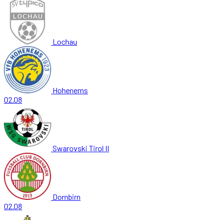
Lochau
Hohenems
02.08
Swarovski Tirol II
Dornbirn
02.08