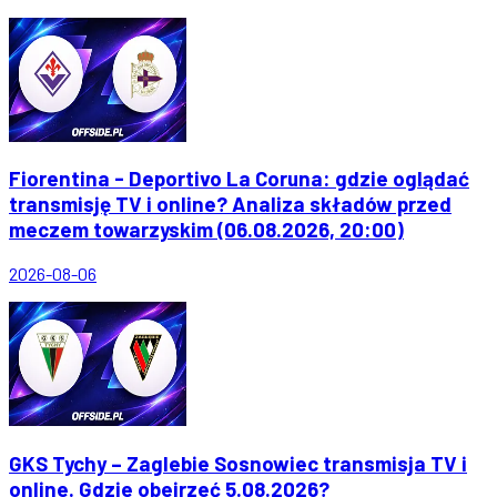
Fiorentina - Deportivo La Coruna: gdzie oglądać
transmisję TV i online? Analiza składów przed
meczem towarzyskim (06.08.2026, 20:00)
2026-08-06
GKS Tychy – Zaglebie Sosnowiec transmisja TV i
online. Gdzie obejrzeć 5.08.2026?