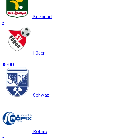
Kitzbühel
-
Fügen
-
18:00
Schwaz
-
Röthis
-