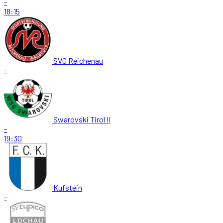
-
18:15
SVG Reichenau
-
Swarovski Tirol II
-
19:30
Kufstein
-