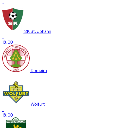
-
SK St. Johann
-
18:00
Dornbirn
-
Wolfurt
-
18:00