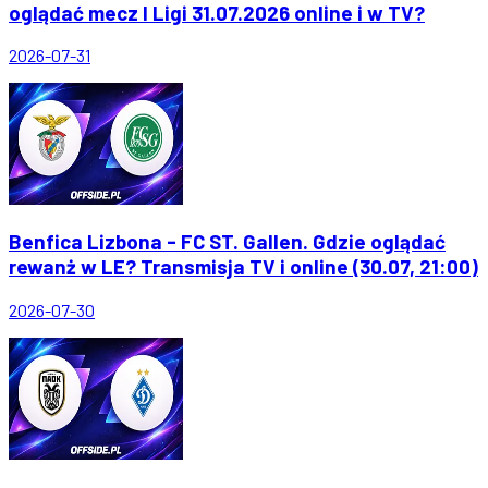
oglądać mecz I Ligi 31.07.2026 online i w TV?
2026-07-31
Benfica Lizbona - FC ST. Gallen. Gdzie oglądać
rewanż w LE? Transmisja TV i online (30.07, 21:00)
2026-07-30