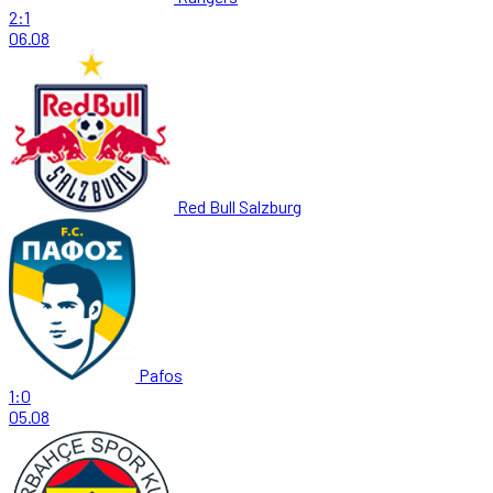
2:1
06.08
Red Bull Salzburg
Pafos
1:0
05.08