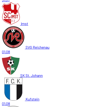
Imst
SVG Reichenau
01.08
SK St. Johann
Kufstein
01.08