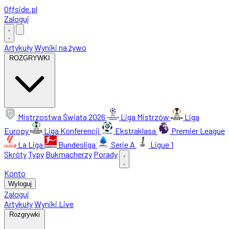
Offside
.
pl
Zaloguj
Artykuły
Wyniki na żywo
ROZGRYWKI
Mistrzostwa Świata 2026
Liga Mistrzów
Liga
Europy
Liga Konferencji
Ekstraklasa
Premier League
La Liga
Bundesliga
Serie A
Ligue 1
Skróty
Typy
Bukmacherzy
Porady
Konto
Wyloguj
Zaloguj
Artykuły
Wyniki Live
Rozgrywki