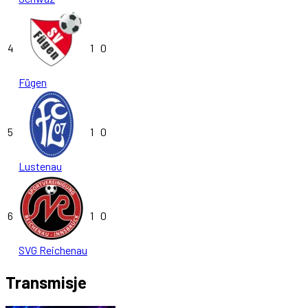
4
1
0
Fügen
5
1
0
Lustenau
6
1
0
SVG Reichenau
Transmisje