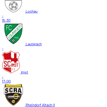
Lochau
-
15:30
Lauterach
-
Imst
-
17:00
Rheindorf Altach II