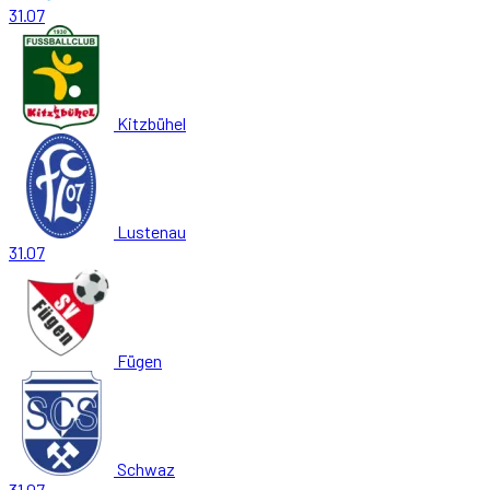
31.07
Kitzbühel
Lustenau
31.07
Fügen
Schwaz
31.07