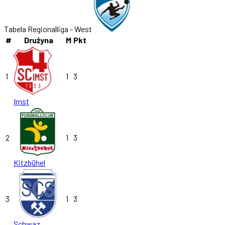
Tabela Regionalliga - West
#
Drużyna
M
Pkt
1
1
3
Imst
2
1
3
Kitzbühel
3
1
3
Schwaz