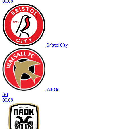
06.08
Bristol City
Walsall
0:1
06.08