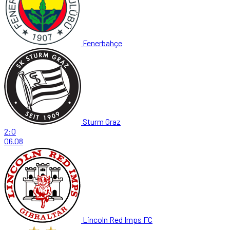
Fenerbahçe
Sturm Graz
2:0
06.08
Lincoln Red Imps FC