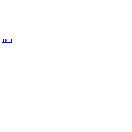
1.98
1