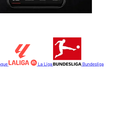
ague
La Liga
Bundesliga