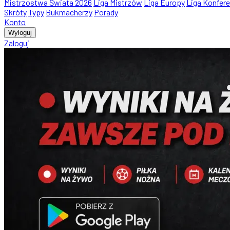
Mistrzostwa Świata 2026
Liga Mistrzów
Liga Europy
Liga Konfere
Skróty
Typy
Bukmacherzy
Porady
Konto
Wyloguj
Zaloguj