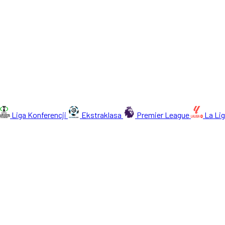
Liga Konferencji
Ekstraklasa
Premier League
La Li