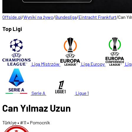
Offside.pl
/
Wyniki na żywo
/
Bundesliga
/
Eintracht Frankfurt
/
Can Yı
Top Ligi
Liga Mistrzów
Liga Europy
Lig
Serie A
Ligue 1
Can Yılmaz Uzun
Türkiye
• #11
• Pomocnik