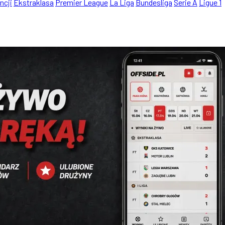
ncji
Ekstraklasa
Premier League
La Liga
Bundesliga
Serie A
Ligue 1