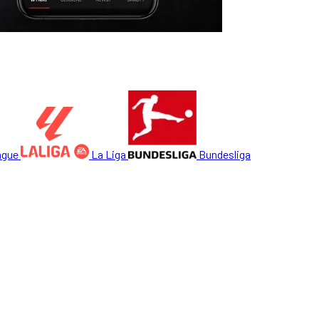
ague
La Liga
Bundesliga