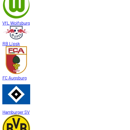
VfL Wolfsburg
RB Lipsk
FC Augsburg
Hamburger SV