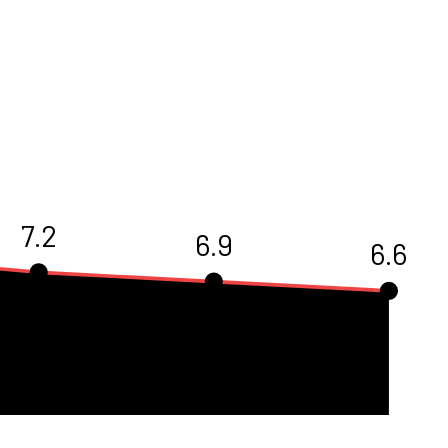
7.2
6.9
6.6