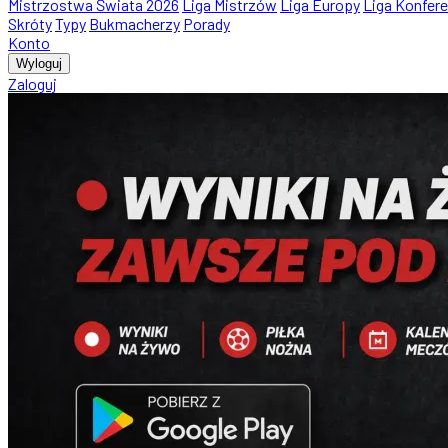
Mistrzostwa Świata 2026
Liga Mistrzów
Liga Europy
Liga Konfere
Skróty
Typy
Bukmacherzy
Porady
Konto
Wyloguj
Zaloguj