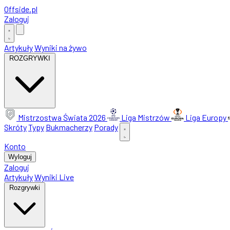
Offside
.
pl
Zaloguj
Artykuły
Wyniki na żywo
ROZGRYWKI
Mistrzostwa Świata 2026
Liga Mistrzów
Liga Europy
Skróty
Typy
Bukmacherzy
Porady
Konto
Wyloguj
Zaloguj
Artykuły
Wyniki Live
Rozgrywki