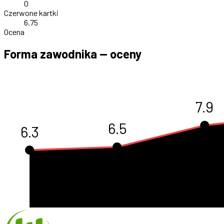
0
Czerwone kartki
6.75
Ocena
Forma zawodnika — oceny
7.9
6.5
6.3