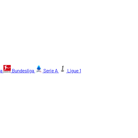
ga
Bundesliga
Serie A
Ligue 1