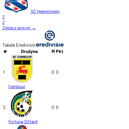
SC Heerenveen
3
2
Zobacz więcej →
Tabela Eredivisie
#
Drużyna
M
Pkt
1
0
0
Cambuur
2
0
0
Fortuna Sittard