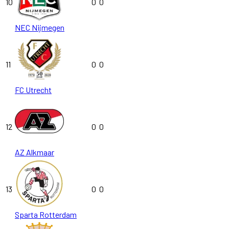
10
0
0
NEC Nijmegen
11
0
0
FC Utrecht
12
0
0
AZ Alkmaar
13
0
0
Sparta Rotterdam