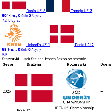
Dania U21
2
Francja U21
3
60'
0
0
Minuty
Gole
Asysty
7.2
15.06.25
Holandia U21
1
Dania U21
2
59'
0
0
Minuty
Gole
Asysty
6.6
Statystyki — Isak Steiner Jensen
Sezon po sezonie
Sezon
Drużyna
Rozgrywki
Ocen
2025
—
UEFA U21 Championship -
Dania U21