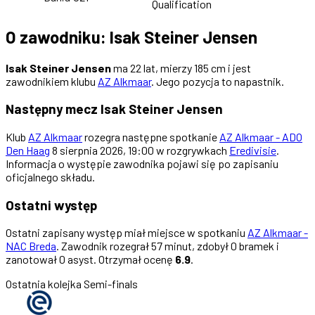
Qualification
O zawodniku: Isak Steiner Jensen
Isak Steiner Jensen
ma 22 lat, mierzy 185 cm i jest
zawodnikiem klubu
AZ Alkmaar
. Jego pozycja to napastnik.
Następny mecz Isak Steiner Jensen
Klub
AZ Alkmaar
rozegra następne spotkanie
AZ Alkmaar - ADO
Den Haag
8 sierpnia 2026, 19:00 w rozgrywkach
Eredivisie
.
Informacja o występie zawodnika pojawi się po zapisaniu
oficjalnego składu.
Ostatni występ
Ostatni zapisany występ miał miejsce w spotkaniu
AZ Alkmaar -
NAC Breda
. Zawodnik rozegrał 57 minut, zdobył 0 bramek i
zanotował 0 asyst. Otrzymał ocenę
6.9
.
Ostatnia kolejka
Semi-finals