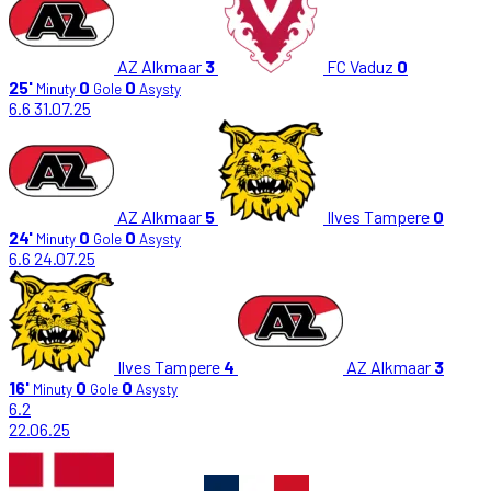
AZ Alkmaar
3
FC Vaduz
0
25'
0
0
Minuty
Gole
Asysty
6.6
31.07.25
AZ Alkmaar
5
Ilves Tampere
0
24'
0
0
Minuty
Gole
Asysty
6.6
24.07.25
Ilves Tampere
4
AZ Alkmaar
3
16'
0
0
Minuty
Gole
Asysty
6.2
22.06.25