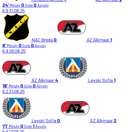
24'
0
0
Minuty
Gole
Asysty
6.9
31.08.25
NAC Breda
0
AZ Alkmaar
1
8'
0
0
Minuty
Gole
Asysty
6.9
28.08.25
AZ Alkmaar
4
Levski Sofia
1
18'
0
0
Minuty
Gole
Asysty
6.2
21.08.25
Levski Sofia
0
AZ Alkmaar
2
71'
0
1
Minuty
Gole
Asysty
6.9
17.08.25