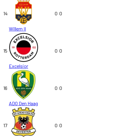
14
0
0
Willem II
15
0
0
Excelsior
16
0
0
ADO Den Haag
17
0
0