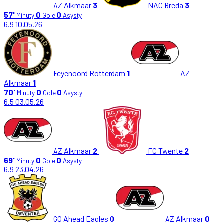
AZ Alkmaar
3
NAC Breda
3
57'
0
0
Minuty
Gole
Asysty
6.9
10.05.26
Feyenoord Rotterdam
1
AZ
Alkmaar
1
70'
0
0
Minuty
Gole
Asysty
6.5
03.05.26
AZ Alkmaar
2
FC Twente
2
69'
0
0
Minuty
Gole
Asysty
6.9
23.04.26
GO Ahead Eagles
0
AZ Alkmaar
0