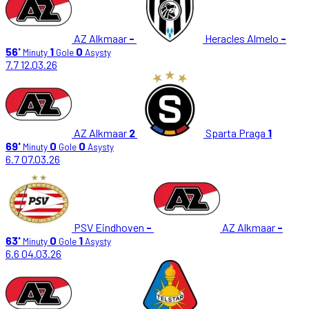
AZ Alkmaar
-
Heracles Almelo
-
56'
1
0
Minuty
Gole
Asysty
7.7
12.03.26
AZ Alkmaar
2
Sparta Praga
1
69'
0
0
Minuty
Gole
Asysty
6.7
07.03.26
PSV Eindhoven
-
AZ Alkmaar
-
63'
0
1
Minuty
Gole
Asysty
6.6
04.03.26