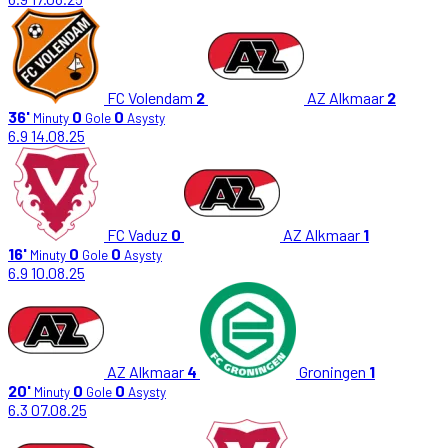
FC Volendam
2
AZ Alkmaar
2
36'
0
0
Minuty
Gole
Asysty
6.9
14.08.25
FC Vaduz
0
AZ Alkmaar
1
16'
0
0
Minuty
Gole
Asysty
6.9
10.08.25
AZ Alkmaar
4
Groningen
1
20'
0
0
Minuty
Gole
Asysty
6.3
07.08.25