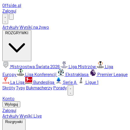
Offside
.
pl
Zaloguj
Artykuły
Wyniki na żywo
ROZGRYWKI
Mistrzostwa Świata 2026
Liga Mistrzów
Liga
Europy
Liga Konferencji
Ekstraklasa
Premier League
La Liga
Bundesliga
Serie A
Ligue 1
Skróty
Typy
Bukmacherzy
Porady
Konto
Wyloguj
Zaloguj
Artykuły
Wyniki Live
Rozgrywki