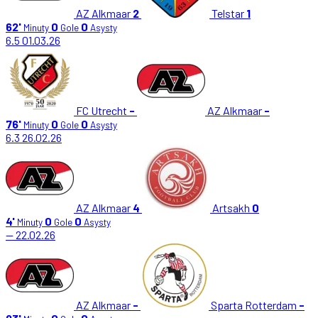
AZ Alkmaar
2
Telstar
1
62'
0
0
Minuty
Gole
Asysty
6.5
01.03.26
FC Utrecht
-
AZ Alkmaar
-
76'
0
0
Minuty
Gole
Asysty
6.3
26.02.26
AZ Alkmaar
4
Artsakh
0
4'
0
0
Minuty
Gole
Asysty
—
22.02.26
AZ Alkmaar
-
Sparta Rotterdam
-