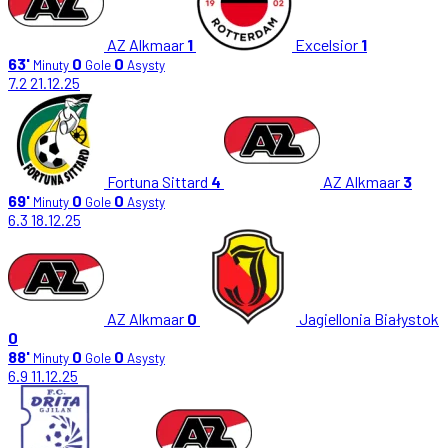
AZ Alkmaar
1
Excelsior
1
63'
0
0
Minuty
Gole
Asysty
7.2
21.12.25
Fortuna Sittard
4
AZ Alkmaar
3
69'
0
0
Minuty
Gole
Asysty
6.3
18.12.25
AZ Alkmaar
0
Jagiellonia Białystok
0
88'
0
0
Minuty
Gole
Asysty
6.9
11.12.25