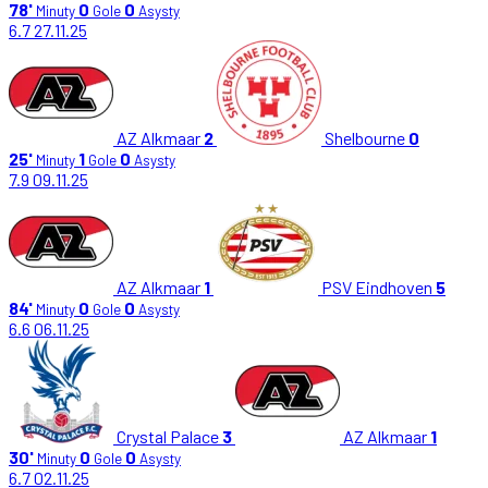
78'
0
0
Minuty
Gole
Asysty
6.7
27.11.25
AZ Alkmaar
2
Shelbourne
0
25'
1
0
Minuty
Gole
Asysty
7.9
09.11.25
AZ Alkmaar
1
PSV Eindhoven
5
84'
0
0
Minuty
Gole
Asysty
6.6
06.11.25
Crystal Palace
3
AZ Alkmaar
1
30'
0
0
Minuty
Gole
Asysty
6.7
02.11.25