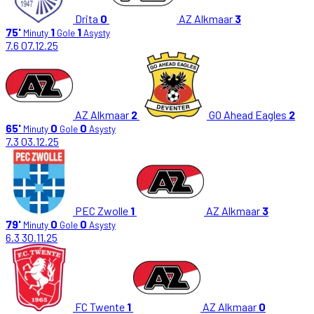
Drita
0
AZ Alkmaar
3
75'
1
1
Minuty
Gole
Asysty
7.6
07.12.25
AZ Alkmaar
2
GO Ahead Eagles
2
65'
0
0
Minuty
Gole
Asysty
7.3
03.12.25
PEC Zwolle
1
AZ Alkmaar
3
79'
0
0
Minuty
Gole
Asysty
6.3
30.11.25
FC Twente
1
AZ Alkmaar
0