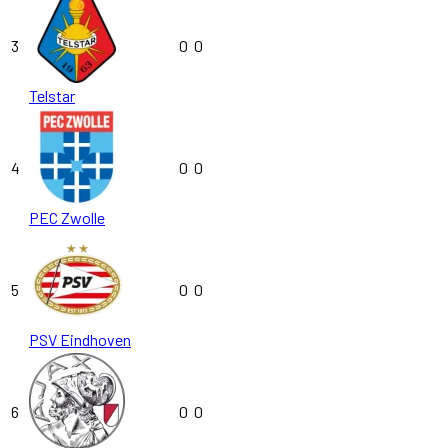
3
0
0
Telstar
4
0
0
PEC Zwolle
5
0
0
PSV Eindhoven
6
0
0