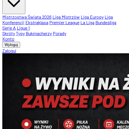
Mistrzostwa Świata 2026
Liga Mistrzów
Liga Europy
Liga
Konferencji
Ekstraklasa
Premier League
La Liga
Bundesliga
Serie A
Ligue 1
Skróty
Typy
Bukmacherzy
Porady
Konto
Wyloguj
Zaloguj