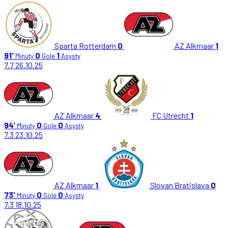
Sparta Rotterdam
0
AZ Alkmaar
1
91'
0
1
Minuty
Gole
Asysty
7.7
26.10.25
AZ Alkmaar
4
FC Utrecht
1
94'
0
0
Minuty
Gole
Asysty
7.3
23.10.25
AZ Alkmaar
1
Slovan Bratislava
0
73'
0
0
Minuty
Gole
Asysty
7.3
18.10.25