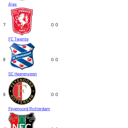
Ajax
7
0
0
FC Twente
8
0
0
SC Heerenveen
9
0
0
Feyenoord Rotterdam