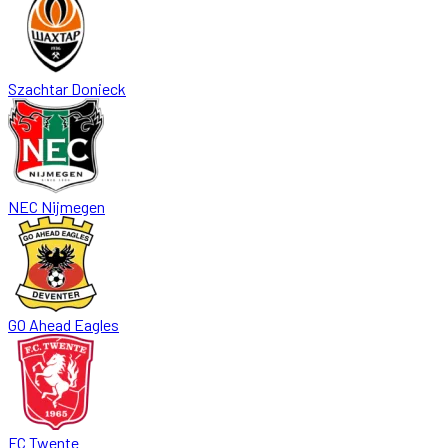
Szachtar Donieck
NEC Nijmegen
GO Ahead Eagles
FC Twente