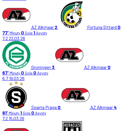
AZ Alkmaar
2
Fortuna Sittard
0
77'
0
1
Minuty
Gole
Asysty
7.2
22.03.26
Groningen
3
AZ Alkmaar
0
67'
0
0
Minuty
Gole
Asysty
6.7
19.03.26
Sparta Praga
0
AZ Alkmaar
4
81'
1
0
Minuty
Gole
Asysty
7.2
15.03.26