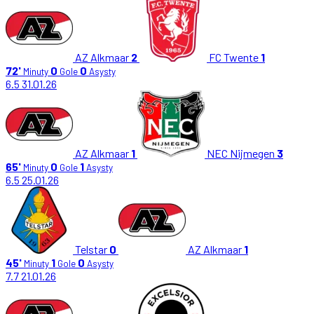
AZ Alkmaar
2
FC Twente
1
72'
0
0
Minuty
Gole
Asysty
6.5
31.01.26
AZ Alkmaar
1
NEC Nijmegen
3
65'
0
1
Minuty
Gole
Asysty
6.5
25.01.26
Telstar
0
AZ Alkmaar
1
45'
1
0
Minuty
Gole
Asysty
7.7
21.01.26