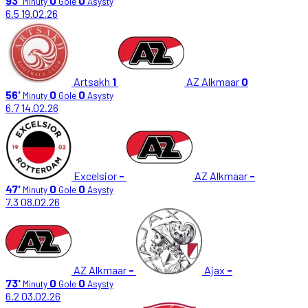
93'
0
0
Minuty
Gole
Asysty
6.5
19.02.26
Artsakh
1
AZ Alkmaar
0
56'
0
0
Minuty
Gole
Asysty
6.7
14.02.26
Excelsior
-
AZ Alkmaar
-
47'
0
0
Minuty
Gole
Asysty
7.3
08.02.26
AZ Alkmaar
-
Ajax
-
73'
0
0
Minuty
Gole
Asysty
6.2
03.02.26