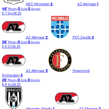
NEC Nijmegen
2
AZ Alkmaar
1
46'
0
0
Minuty
Gole
Asysty
6.7
24.09.25
AZ Alkmaar
2
PEC Zwolle
2
26'
0
0
Minuty
Gole
Asysty
6.9
21.09.25
AZ Alkmaar
3
Feyenoord
Rotterdam
3
26'
0
0
Minuty
Gole
Asysty
6.9
14.09.25
Heracles Almelo
1
AZ Alkmaar
2