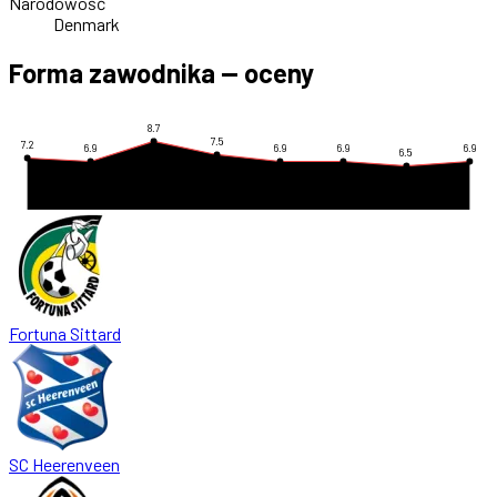
Narodowość
Denmark
Forma zawodnika — oceny
8.7
7.5
7.2
6.9
6.9
6.9
6.9
6.5
Fortuna Sittard
SC Heerenveen