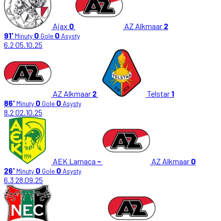
Ajax
0
AZ Alkmaar
2
91'
0
0
Minuty
Gole
Asysty
6.2
05.10.25
AZ Alkmaar
2
Telstar
1
86'
0
0
Minuty
Gole
Asysty
8.2
02.10.25
AEK Larnaca
-
AZ Alkmaar
0
26'
0
0
Minuty
Gole
Asysty
6.3
28.09.25