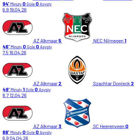
94'
0
0
Minuty
Gole
Asysty
6.9
19.04.26
AZ Alkmaar
5
NEC Nijmegen
1
46'
0
0
Minuty
Gole
Asysty
7.5
16.04.26
AZ Alkmaar
2
Szachtar Donieck
2
49'
1
0
Minuty
Gole
Asysty
8.7
12.04.26
AZ Alkmaar
3
SC Heerenveen
0
88'
0
0
Minuty
Gole
Asysty
6.9
04.04.26