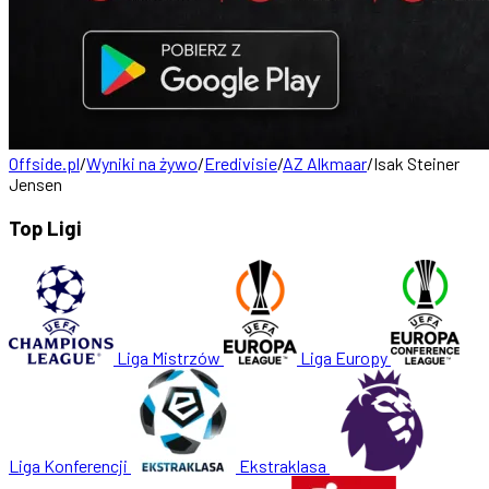
Offside.pl
/
Wyniki na żywo
/
Eredivisie
/
AZ Alkmaar
/
Isak Steiner
Jensen
Top Ligi
Liga Mistrzów
Liga Europy
Liga Konferencji
Ekstraklasa