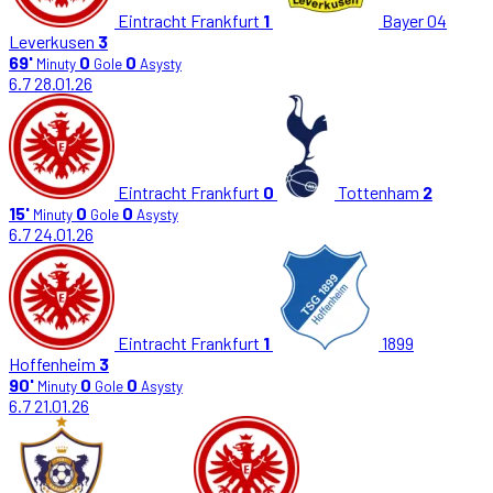
Eintracht Frankfurt
1
Bayer 04
Leverkusen
3
69'
0
0
Minuty
Gole
Asysty
6.7
28.01.26
Eintracht Frankfurt
0
Tottenham
2
15'
0
0
Minuty
Gole
Asysty
6.7
24.01.26
Eintracht Frankfurt
1
1899
Hoffenheim
3
90'
0
0
Minuty
Gole
Asysty
6.7
21.01.26