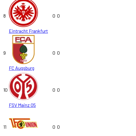
8
0
0
Eintracht Frankfurt
9
0
0
FC Augsburg
10
0
0
FSV Mainz 05
11
0
0