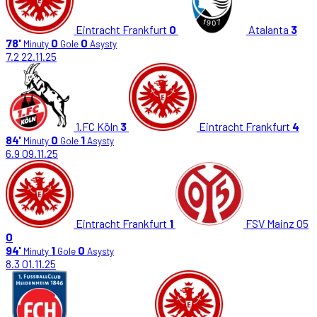
Eintracht Frankfurt
0
Atalanta
3
78'
0
0
Minuty
Gole
Asysty
7.2
22.11.25
1.FC Köln
3
Eintracht Frankfurt
4
84'
0
1
Minuty
Gole
Asysty
6.9
09.11.25
Eintracht Frankfurt
1
FSV Mainz 05
0
94'
1
0
Minuty
Gole
Asysty
8.3
01.11.25