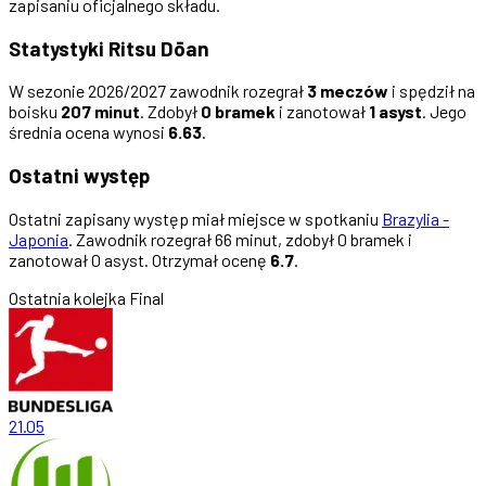
zapisaniu oficjalnego składu.
Statystyki Ritsu Dōan
W sezonie 2026/2027 zawodnik rozegrał
3 meczów
i spędził na
boisku
207 minut
. Zdobył
0 bramek
i zanotował
1 asyst
. Jego
średnia ocena wynosi
6.63
.
Ostatni występ
Ostatni zapisany występ miał miejsce w spotkaniu
Brazylia -
Japonia
. Zawodnik rozegrał 66 minut, zdobył 0 bramek i
zanotował 0 asyst. Otrzymał ocenę
6.7
.
Ostatnia kolejka
Final
21.05