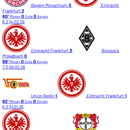
Bayern Monachium
3
Eintracht
Frankfurt
2
60'
0
0
Minuty
Gole
Asysty
6.2
14.02.26
Eintracht Frankfurt
3
Borussia
M'gladbach
0
89'
0
0
Minuty
Gole
Asysty
7.3
06.02.26
Union Berlin
1
Eintracht Frankfurt
1
82'
0
0
Minuty
Gole
Asysty
6.3
31.01.26