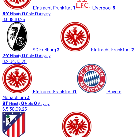
Eintracht Frankfurt
1
Liverpool
5
64'
0
0
Minuty
Gole
Asysty
6.6
19.10.25
SC Freiburg
2
Eintracht Frankfurt
2
74'
0
0
Minuty
Gole
Asysty
6.2
04.10.25
Eintracht Frankfurt
0
Bayern
Monachium
3
91'
0
0
Minuty
Gole
Asysty
6.5
30.09.25