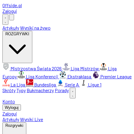
Offside
.
pl
Zaloguj
Artykuły
Wyniki na żywo
ROZGRYWKI
Mistrzostwa Świata 2026
Liga Mistrzów
Liga
Europy
Liga Konferencji
Ekstraklasa
Premier League
La Liga
Bundesliga
Serie A
Ligue 1
Skróty
Typy
Bukmacherzy
Porady
Konto
Wyloguj
Zaloguj
Artykuły
Wyniki Live
Rozgrywki