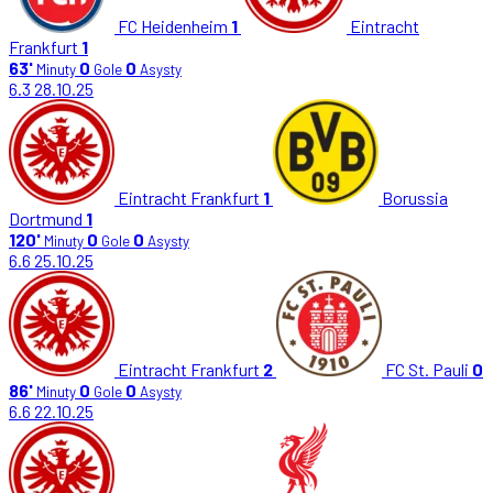
FC Heidenheim
1
Eintracht
Frankfurt
1
63'
0
0
Minuty
Gole
Asysty
6.3
28.10.25
Eintracht Frankfurt
1
Borussia
Dortmund
1
120'
0
0
Minuty
Gole
Asysty
6.6
25.10.25
Eintracht Frankfurt
2
FC St. Pauli
0
86'
0
0
Minuty
Gole
Asysty
6.6
22.10.25