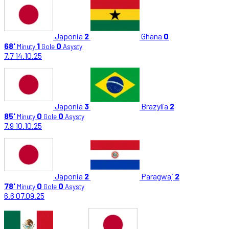
Japonia
2
Ghana
0
68'
1
0
Minuty
Gole
Asysty
7.7
14.10.25
Japonia
3
Brazylia
2
85'
0
0
Minuty
Gole
Asysty
7.9
10.10.25
Japonia
2
Paragwaj
2
78'
0
0
Minuty
Gole
Asysty
6.6
07.09.25