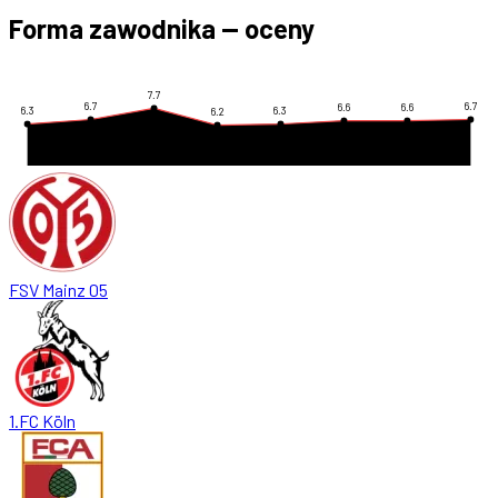
Forma zawodnika — oceny
7.7
6.7
6.7
6.6
6.6
6.3
6.3
6.2
FSV Mainz 05
1.FC Köln