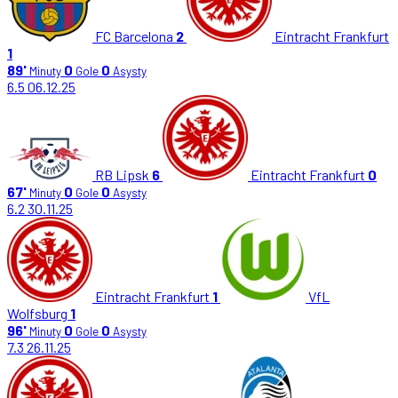
FC Barcelona
2
Eintracht Frankfurt
1
89'
0
0
Minuty
Gole
Asysty
6.5
06.12.25
RB Lipsk
6
Eintracht Frankfurt
0
67'
0
0
Minuty
Gole
Asysty
6.2
30.11.25
Eintracht Frankfurt
1
VfL
Wolfsburg
1
96'
0
0
Minuty
Gole
Asysty
7.3
26.11.25