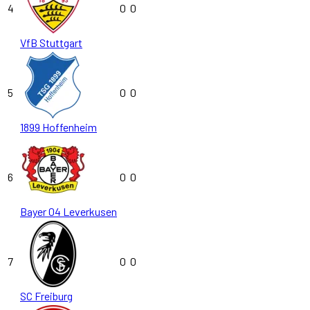
4
0
0
VfB Stuttgart
5
0
0
1899 Hoffenheim
6
0
0
Bayer 04 Leverkusen
7
0
0
SC Freiburg