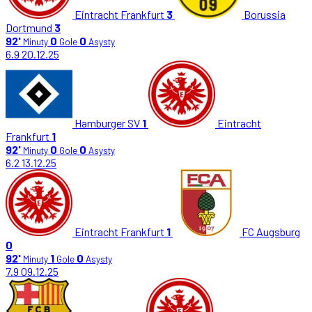
Eintracht Frankfurt
3
Borussia
Dortmund
3
92'
0
0
Minuty
Gole
Asysty
6.9
20.12.25
Hamburger SV
1
Eintracht
Frankfurt
1
92'
0
0
Minuty
Gole
Asysty
6.2
13.12.25
Eintracht Frankfurt
1
FC Augsburg
0
92'
1
0
Minuty
Gole
Asysty
7.9
09.12.25