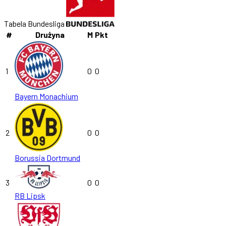
Tabela Bundesliga
#
Drużyna
M
Pkt
1
0
0
Bayern Monachium
2
0
0
Borussia Dortmund
3
0
0
RB Lipsk