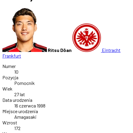
Ritsu Dōan
Eintracht
Frankfurt
Numer
10
Pozycja
Pomocnik
Wiek
27 lat
Data urodzenia
16 czerwca 1998
Miejsce urodzenia
Amagasaki
Wzrost
172