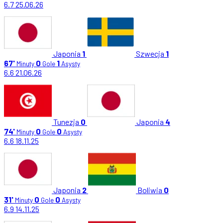
6.7
25.06.26
Japonia
1
Szwecja
1
67'
0
1
Minuty
Gole
Asysty
6.6
21.06.26
Tunezja
0
Japonia
4
74'
0
0
Minuty
Gole
Asysty
6.6
18.11.25
Japonia
2
Boliwia
0
31'
0
0
Minuty
Gole
Asysty
6.9
14.11.25