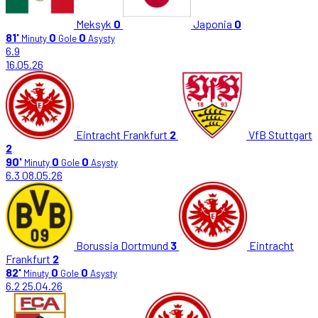
Meksyk
0
Japonia
0
81'
0
0
Minuty
Gole
Asysty
6.9
16.05.26
Eintracht Frankfurt
2
VfB Stuttgart
2
90'
0
0
Minuty
Gole
Asysty
6.3
08.05.26
Borussia Dortmund
3
Eintracht
Frankfurt
2
82'
0
0
Minuty
Gole
Asysty
6.2
25.04.26