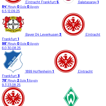
Eintracht Frankfurt
5
Galatasaray
1
84'
0
0
Minuty
Gole
Asysty
6.5
12.09.25
Bayer 04 Leverkusen
3
Eintracht
Frankfurt
1
98'
0
0
Minuty
Gole
Asysty
6.0
30.08.25
1899 Hoffenheim
1
Eintracht
Frankfurt
3
78'
2
1
Minuty
Gole
Asysty
9.3
23.08.25