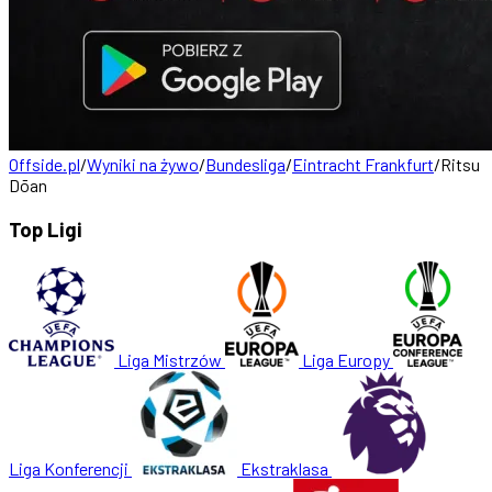
Offside.pl
/
Wyniki na żywo
/
Bundesliga
/
Eintracht Frankfurt
/
Ritsu
Dōan
Top Ligi
Liga Mistrzów
Liga Europy
Liga Konferencji
Ekstraklasa