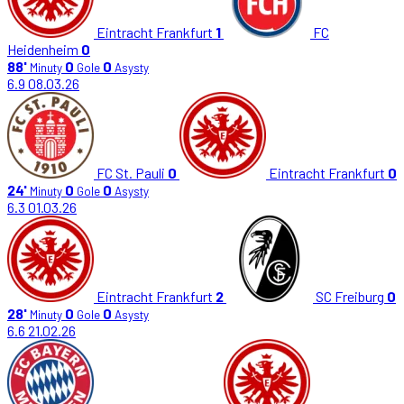
Eintracht Frankfurt
1
FC
Heidenheim
0
88'
0
0
Minuty
Gole
Asysty
6.9
08.03.26
FC St. Pauli
0
Eintracht Frankfurt
0
24'
0
0
Minuty
Gole
Asysty
6.3
01.03.26
Eintracht Frankfurt
2
SC Freiburg
0
28'
0
0
Minuty
Gole
Asysty
6.6
21.02.26