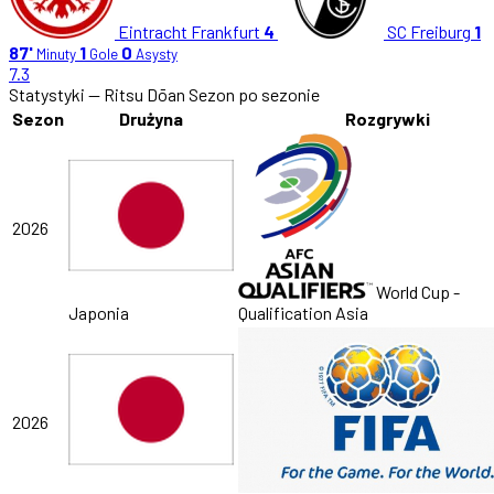
Eintracht Frankfurt
4
SC Freiburg
1
87'
1
0
Minuty
Gole
Asysty
7.3
Statystyki — Ritsu Dōan
Sezon po sezonie
Sezon
Drużyna
Rozgrywki
2026
World Cup -
Japonia
Qualification Asia
2026