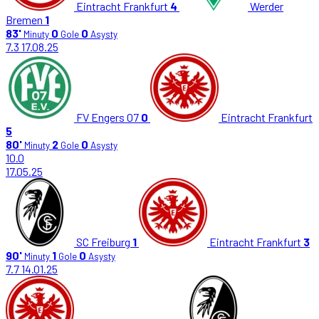
Eintracht Frankfurt
4
Werder
Bremen
1
83'
0
0
Minuty
Gole
Asysty
7.3
17.08.25
FV Engers 07
0
Eintracht Frankfurt
5
80'
2
0
Minuty
Gole
Asysty
10.0
17.05.25
SC Freiburg
1
Eintracht Frankfurt
3
90'
1
0
Minuty
Gole
Asysty
7.7
14.01.25