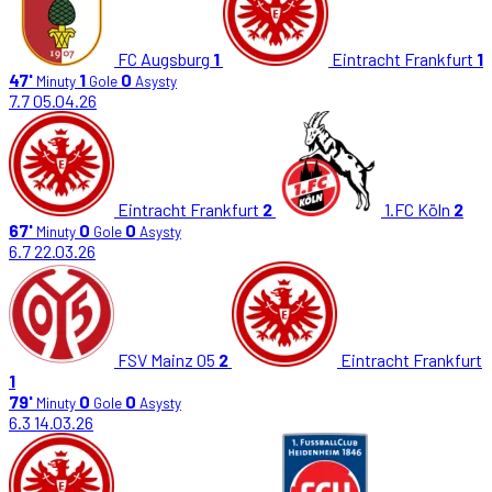
FC Augsburg
1
Eintracht Frankfurt
1
47'
1
0
Minuty
Gole
Asysty
7.7
05.04.26
Eintracht Frankfurt
2
1.FC Köln
2
67'
0
0
Minuty
Gole
Asysty
6.7
22.03.26
FSV Mainz 05
2
Eintracht Frankfurt
1
79'
0
0
Minuty
Gole
Asysty
6.3
14.03.26