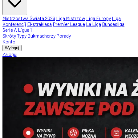
Mistrzostwa Świata 2026
Liga Mistrzów
Liga Europy
Liga
Konferencji
Ekstraklasa
Premier League
La Liga
Bundesliga
Serie A
Ligue 1
Skróty
Typy
Bukmacherzy
Porady
Konto
Wyloguj
Zaloguj