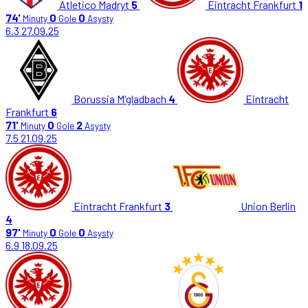
Atletico Madryt
5
Eintracht Frankfurt
1
74'
0
0
Minuty
Gole
Asysty
6.3
27.09.25
Borussia M'gladbach
4
Eintracht
Frankfurt
6
71'
0
2
Minuty
Gole
Asysty
7.5
21.09.25
Eintracht Frankfurt
3
Union Berlin
4
97'
0
0
Minuty
Gole
Asysty
6.9
18.09.25