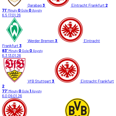
Qarabag
3
Eintracht Frankfurt
2
71'
0
0
Minuty
Gole
Asysty
6.5
17.01.26
Werder Bremen
3
Eintracht
Frankfurt
3
83'
0
0
Minuty
Gole
Asysty
6.3
13.01.26
VfB Stuttgart
3
Eintracht Frankfurt
2
77'
0
1
Minuty
Gole
Asysty
6.0
09.01.26