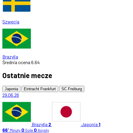
Szwecja
Brazylia
Średnia ocena
6.64
Ostatnie mecze
Japonia
Eintracht Frankfurt
SC Freiburg
29.06.26
Brazylia
2
Japonia
1
66'
0
0
Minuty
Gole
Asysty