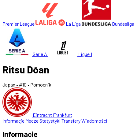
Premier League
La Liga
Bundesliga
Serie A
Ligue 1
Ritsu Dōan
Japan
• #10
• Pomocnik
Eintracht Frankfurt
Informacje
Mecze
Statystyki
Transfery
Wiadomości
Informacje