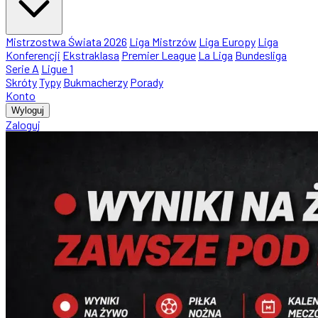
Mistrzostwa Świata 2026
Liga Mistrzów
Liga Europy
Liga
Konferencji
Ekstraklasa
Premier League
La Liga
Bundesliga
Serie A
Ligue 1
Skróty
Typy
Bukmacherzy
Porady
Konto
Wyloguj
Zaloguj