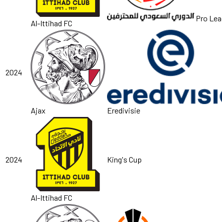
Pro Le
Al-Ittihad FC
2024
Ajax
Eredivisie
2024
King's Cup
Al-Ittihad FC