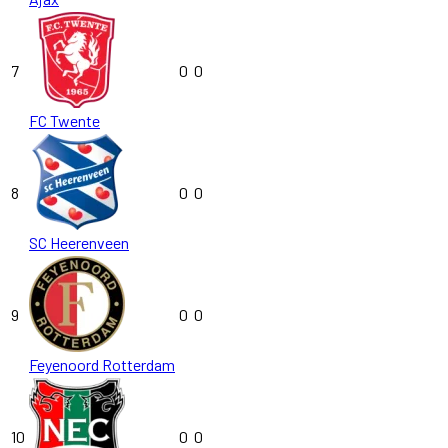
7
0
0
FC Twente
8
0
0
SC Heerenveen
9
0
0
Feyenoord Rotterdam
10
0
0