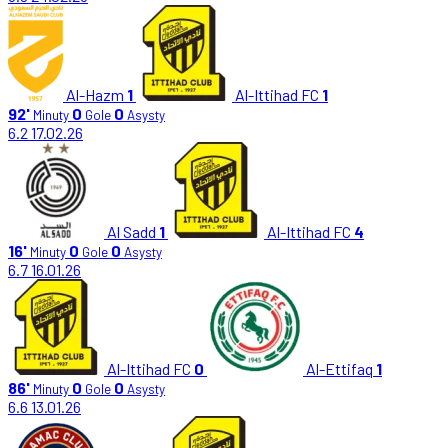
Al-Hazm
1
Al-Ittihad FC
1
92'
0
0
Minuty
Gole
Asysty
6.2
17.02.26
Al Sadd
1
Al-Ittihad FC
4
16'
0
0
Minuty
Gole
Asysty
6.7
16.01.26
Al-Ittihad FC
0
Al-Ettifaq
1
86'
0
0
Minuty
Gole
Asysty
6.6
13.01.26