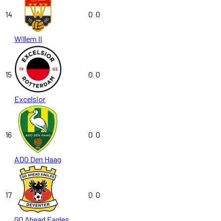
14
0
0
Willem II
15
0
0
Excelsior
16
0
0
ADO Den Haag
17
0
0
GO Ahead Eagles