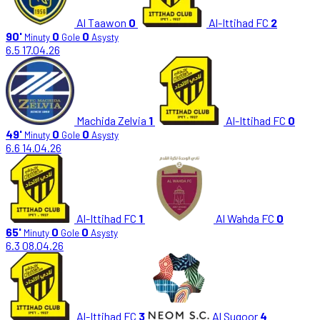
Al Taawon
0
Al-Ittihad FC
2
90'
0
0
Minuty
Gole
Asysty
6.5
17.04.26
Machida Zelvia
1
Al-Ittihad FC
0
49'
0
0
Minuty
Gole
Asysty
6.6
14.04.26
Al-Ittihad FC
1
Al Wahda FC
0
65'
0
0
Minuty
Gole
Asysty
6.3
08.04.26
Al-Ittihad FC
3
Al Suqoor
4