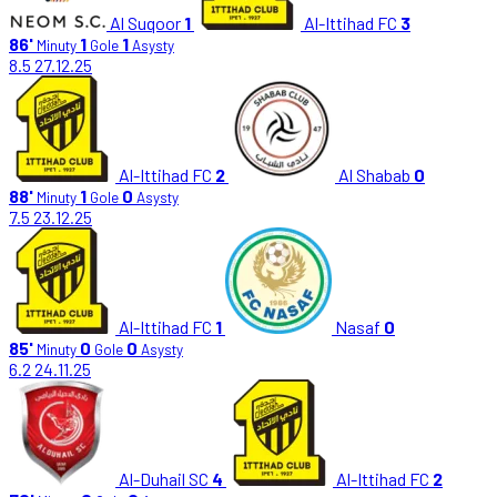
Al Suqoor
1
Al-Ittihad FC
3
86'
1
1
Minuty
Gole
Asysty
8.5
27.12.25
Al-Ittihad FC
2
Al Shabab
0
88'
1
0
Minuty
Gole
Asysty
7.5
23.12.25
Al-Ittihad FC
1
Nasaf
0
85'
0
0
Minuty
Gole
Asysty
6.2
24.11.25
Al-Duhail SC
4
Al-Ittihad FC
2