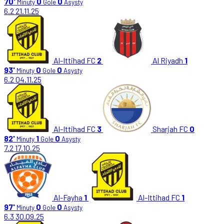
70'
0
0
Minuty
Gole
Asysty
6.2
21.11.25
Al-Ittihad FC
2
Al Riyadh
1
93'
0
0
Minuty
Gole
Asysty
6.2
04.11.25
Al-Ittihad FC
3
Sharjah FC
0
82'
1
0
Minuty
Gole
Asysty
7.2
17.10.25
Al-Fayha
1
Al-Ittihad FC
1
97'
0
0
Minuty
Gole
Asysty
6.3
30.09.25