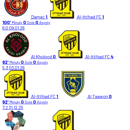
Damac
1
Al-Ittihad FC
1
100'
0
0
Minuty
Gole
Asysty
6.0
09.01.26
Al Kholood
0
Al-Ittihad FC
4
92'
0
0
Minuty
Gole
Asysty
5.3
03.01.26
Al-Ittihad FC
1
Al Taawon
0
92'
0
0
Minuty
Gole
Asysty
7.2
31.12.25