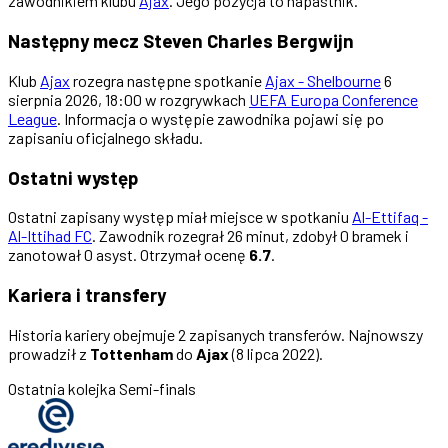
zawodnikiem klubu
Ajax
. Jego pozycja to napastnik.
Następny mecz Steven Charles Bergwijn
Klub
Ajax
rozegra następne spotkanie
Ajax - Shelbourne
6
sierpnia 2026, 18:00 w rozgrywkach
UEFA Europa Conference
League
. Informacja o występie zawodnika pojawi się po
zapisaniu oficjalnego składu.
Ostatni występ
Ostatni zapisany występ miał miejsce w spotkaniu
Al-Ettifaq -
Al-Ittihad FC
. Zawodnik rozegrał 26 minut, zdobył 0 bramek i
zanotował 0 asyst. Otrzymał ocenę
6.7
.
Kariera i transfery
Historia kariery obejmuje 2 zapisanych transferów. Najnowszy
prowadził z
Tottenham
do
Ajax
(8 lipca 2022).
Ostatnia kolejka
Semi-finals