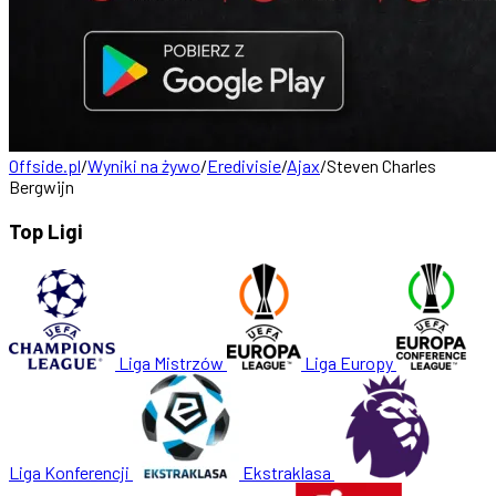
Offside.pl
/
Wyniki na żywo
/
Eredivisie
/
Ajax
/
Steven Charles
Bergwijn
Top Ligi
Liga Mistrzów
Liga Europy
Liga Konferencji
Ekstraklasa