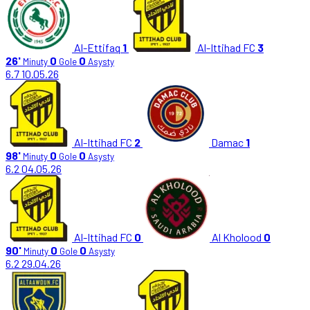
Al-Ettifaq
1
Al-Ittihad FC
3
26'
0
0
Minuty
Gole
Asysty
6.7
10.05.26
Al-Ittihad FC
2
Damac
1
98'
0
0
Minuty
Gole
Asysty
6.2
04.05.26
Al-Ittihad FC
0
Al Kholood
0
90'
0
0
Minuty
Gole
Asysty
6.2
29.04.26