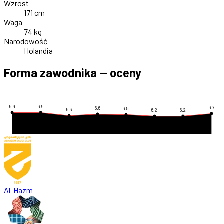
Wzrost
171 cm
Waga
74 kg
Narodowość
Holandia
Forma zawodnika — oceny
6.9
6.9
6.7
6.6
6.5
6.3
6.2
6.2
Al-Hazm