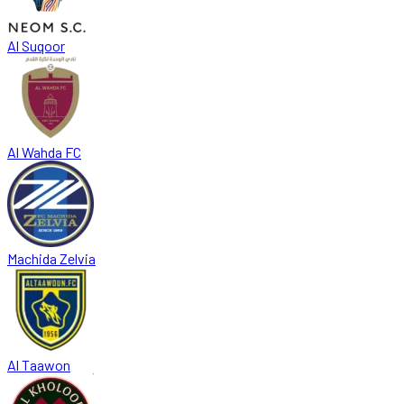
Al Suqoor
Al Wahda FC
Machida Zelvia
Al Taawon