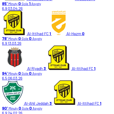
85'
0
1
Minuty
Gole
Asysty
6.9
03.04.26
Al-Ittihad FC
1
Al-Hazm
0
78'
0
0
Minuty
Gole
Asysty
6.9
13.03.26
Al Riyadh
3
Al-Ittihad FC
1
94'
0
0
Minuty
Gole
Asysty
6.5
06.03.26
Al-Ahli Jeddah
3
Al-Ittihad FC
1
90'
0
0
Minuty
Gole
Asysty
6.9
24.02.26