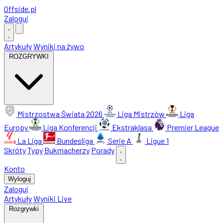
Offside
.
pl
Zaloguj
Artykuły
Wyniki na żywo
ROZGRYWKI
Mistrzostwa Świata 2026
Liga Mistrzów
Liga
Europy
Liga Konferencji
Ekstraklasa
Premier League
La Liga
Bundesliga
Serie A
Ligue 1
Skróty
Typy
Bukmacherzy
Porady
Konto
Wyloguj
Zaloguj
Artykuły
Wyniki Live
Rozgrywki