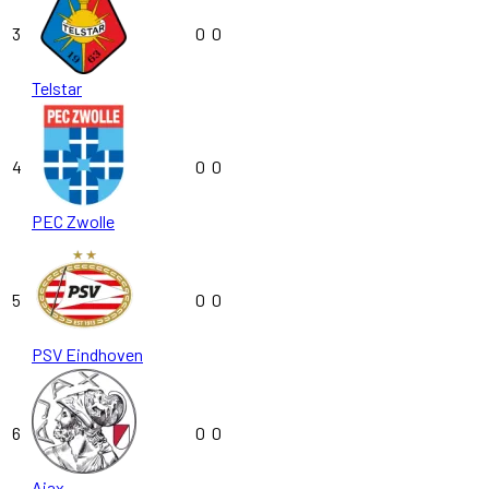
3
0
0
Telstar
4
0
0
PEC Zwolle
5
0
0
PSV Eindhoven
6
0
0
Ajax