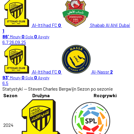
Al-Ittihad FC
0
Shabab Al Ahli Dubai
1
86'
0
0
Minuty
Gole
Asysty
6.7
26.09.25
Al-Ittihad FC
0
Al-Nassr
2
93'
0
0
Minuty
Gole
Asysty
6.5
Statystyki — Steven Charles Bergwijn
Sezon po sezonie
Sezon
Drużyna
Rozgrywki
2024