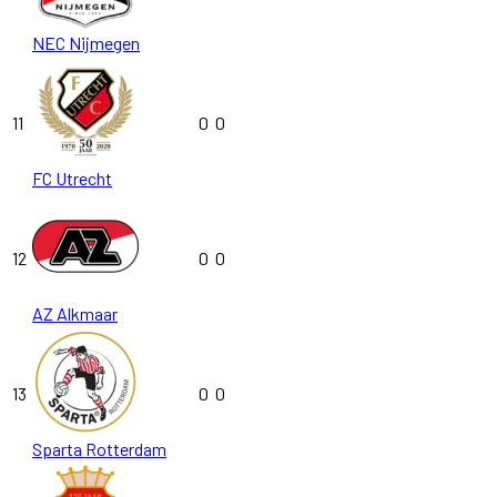
NEC Nijmegen
11
0
0
FC Utrecht
12
0
0
AZ Alkmaar
13
0
0
Sparta Rotterdam