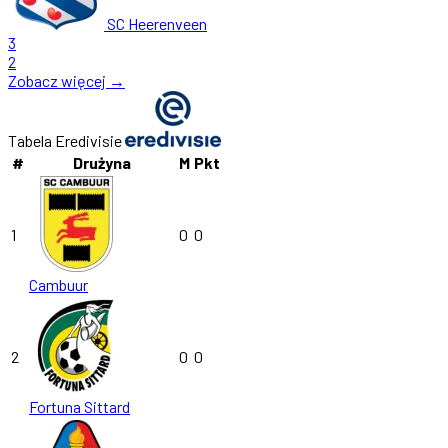
SC Heerenveen
3
2
Zobacz więcej →
Tabela Eredivisie
#
Drużyna
M
Pkt
1
0
0
Cambuur
2
0
0
Fortuna Sittard