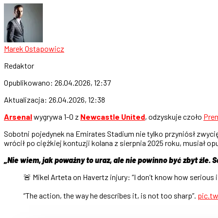
Marek Ostapowicz
Redaktor
Opublikowano:
26.04.2026, 12:37
Aktualizacja:
26.04.2026, 12:38
Arsenal
wygrywa 1-0 z
Newcastle United
, odzyskuje czoło
Prem
Sobotni pojedynek na Emirates Stadium nie tylko przyniósł zwyc
wrócił po ciężkiej kontuzji kolana z sierpnia 2025 roku, musiał o
„Nie wiem, jak poważny to uraz, ale nie powinno być zbyt źle. 
🚨 Mikel Arteta on Havertz injury: “I don’t know how serious i
“The action, the way he describes it, is not too sharp”.
pic.t