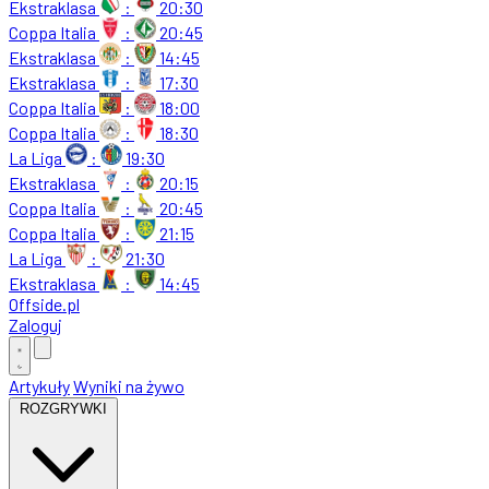
Ekstraklasa
:
20:30
Coppa Italia
:
20:45
Ekstraklasa
:
14:45
Ekstraklasa
:
17:30
Coppa Italia
:
18:00
Coppa Italia
:
18:30
La Liga
:
19:30
Ekstraklasa
:
20:15
Coppa Italia
:
20:45
Coppa Italia
:
21:15
La Liga
:
21:30
Ekstraklasa
:
14:45
Offside
.
pl
Zaloguj
Artykuły
Wyniki na żywo
ROZGRYWKI