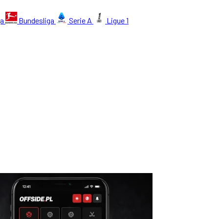
ga
Bundesliga
Serie A
Ligue 1