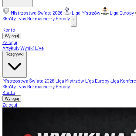
Mistrzostwa Świata 2026
Liga Mistrzów
Liga Europy
Skróty
Typy
Bukmacherzy
Porady
Konto
Wyloguj
Zaloguj
Artykuły
Wyniki Live
Rozgrywki
Mistrzostwa Świata 2026
Liga Mistrzów
Liga Europy
Liga Konfere
Skróty
Typy
Bukmacherzy
Porady
Konto
Wyloguj
Zaloguj