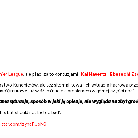
ier League
, ale płaci za to kontuzjami:
Kai Havertz
i
Eberechi Ez
ięstwo Kanonierów, ale też skomplikował ich sytuację kadrową prze
puścić murawę już w 33. minucie z problemem w górnej części nogi.
Sama sytuacja, sposób w jaki ją opisuje, nie wygląda na zbyt gro
t is but should not be too bad”.
witter.com/lzyhdRJsNG