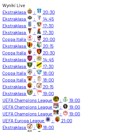
Wyniki Live
Ekstraklasa
:
20:30
Ekstraklasa
:
14:45
Ekstraklasa
:
17:30
Ekstraklasa
:
17:30
Coppa Italia
:
20:00
Ekstraklasa
:
20:15
Coppa Italia
:
20:30
Ekstraklasa
:
14:45
Ekstraklasa
:
17:30
Coppa Italia
:
18:00
Coppa Italia
:
18:00
Ekstraklasa
:
20:15
Ekstraklasa
:
19:00
UEFA Champions League
:
19:00
UEFA Champions League
:
19:00
UEFA Champions League
:
19:00
UEFA Europa League
:
21:00
Ekstraklasa
:
18:00