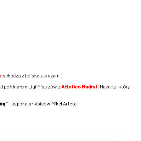
e
schodzą z boiska z urazami.
d półfinałem Ligi Mistrzów z
Atletico Madryt
. Havertz, który
źną”
– uspokajał kibiców Mikel Arteta.