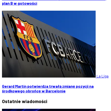
plan B w gotowości
La Liga
Gerard Martín potwierdza trwałą zmianę pozycji na
środkowego obrońcę w Barcelonie
Ostatnie
wiadomości