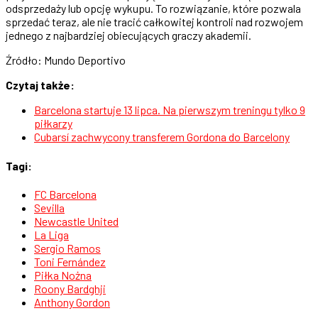
odsprzedaży lub opcję wykupu. To rozwiązanie, które pozwala
sprzedać teraz, ale nie tracić całkowitej kontroli nad rozwojem
jednego z najbardziej obiecujących graczy akademii.
Źródło: Mundo Deportivo
Czytaj także:
Barcelona startuje 13 lipca. Na pierwszym treningu tylko 9
piłkarzy
Cubarsí zachwycony transferem Gordona do Barcelony
Tagi:
FC Barcelona
Sevilla
Newcastle United
La Liga
Sergio Ramos
Toni Fernández
Piłka Nożna
Roony Bardghji
Anthony Gordon