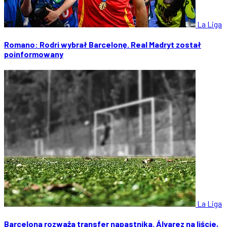
La Liga
Romano: Rodri wybrał Barcelonę. Real Madryt został
poinformowany
La Liga
Barcelona rozważa transfer napastnika. Álvarez na liście,