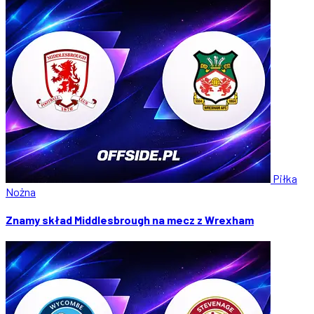
Piłka
Nożna
Znamy skład Middlesbrough na mecz z Wrexham