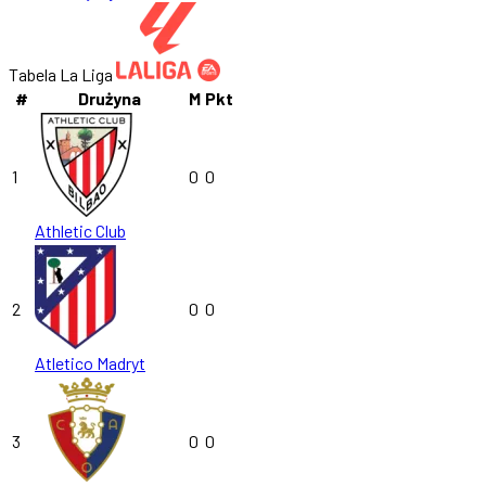
Tabela La Liga
#
Drużyna
M
Pkt
1
0
0
Athletic Club
2
0
0
Atletico Madryt
3
0
0