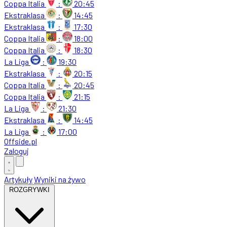
Coppa Italia
:
20:45
Ekstraklasa
:
14:45
Ekstraklasa
:
17:30
Coppa Italia
:
18:00
Coppa Italia
:
18:30
La Liga
:
19:30
Ekstraklasa
:
20:15
Coppa Italia
:
20:45
Coppa Italia
:
21:15
La Liga
:
21:30
Ekstraklasa
:
14:45
La Liga
:
17:00
Offside
.
pl
Zaloguj
Artykuły
Wyniki na żywo
ROZGRYWKI