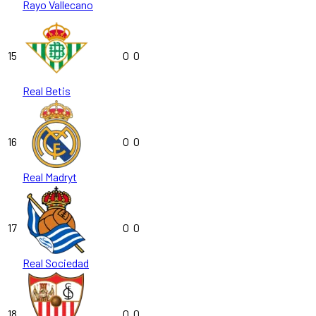
Rayo Vallecano
15
0
0
Real Betis
16
0
0
Real Madryt
17
0
0
Real Sociedad
18
0
0