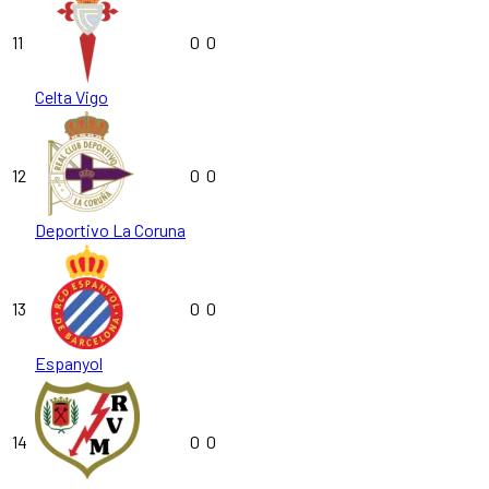
11
0
0
Celta Vigo
12
0
0
Deportivo La Coruna
13
0
0
Espanyol
14
0
0