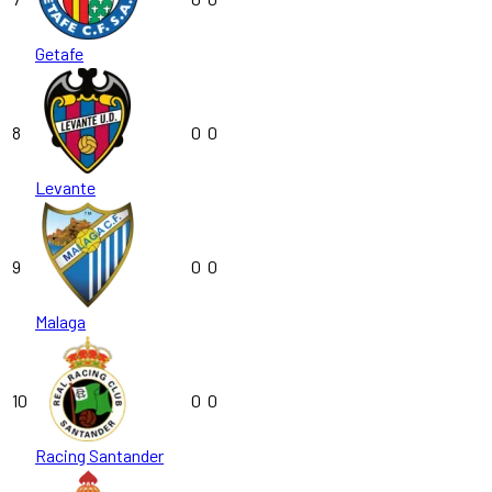
Getafe
8
0
0
Levante
9
0
0
Malaga
10
0
0
Racing Santander