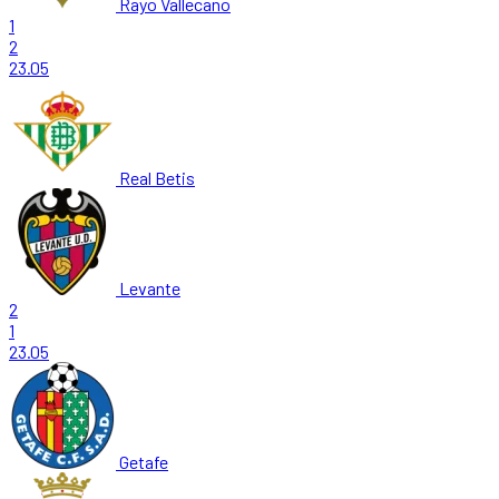
Rayo Vallecano
1
2
23.05
Real Betis
Levante
2
1
23.05
Getafe