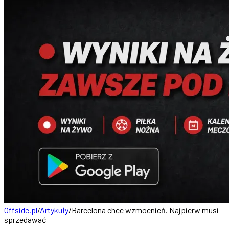
Offside.pl
/
Artykuły
/
Barcelona chce wzmocnień. Najpierw musi
sprzedawać