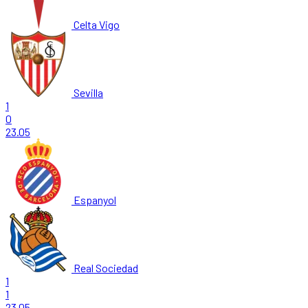
Celta Vigo
Sevilla
1
0
23.05
Espanyol
Real Sociedad
1
1
23.05