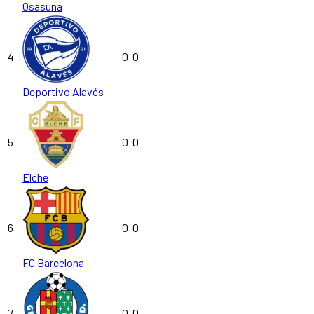
Osasuna
4
0
0
Deportivo Alavés
5
0
0
Elche
6
0
0
FC Barcelona
7
0
0