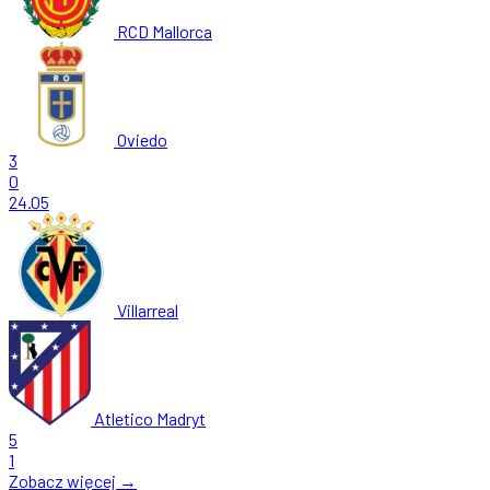
RCD Mallorca
Oviedo
3
0
24.05
Villarreal
Atletico Madryt
5
1
Zobacz więcej →