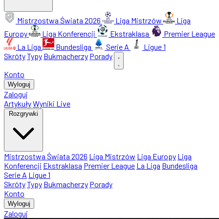
Mistrzostwa Świata 2026
Liga Mistrzów
Liga
Europy
Liga Konferencji
Ekstraklasa
Premier League
La Liga
Bundesliga
Serie A
Ligue 1
Skróty
Typy
Bukmacherzy
Porady
Konto
Wyloguj
Zaloguj
Artykuły
Wyniki Live
Rozgrywki
Mistrzostwa Świata 2026
Liga Mistrzów
Liga Europy
Liga
Konferencji
Ekstraklasa
Premier League
La Liga
Bundesliga
Serie A
Ligue 1
Skróty
Typy
Bukmacherzy
Porady
Konto
Wyloguj
Zaloguj