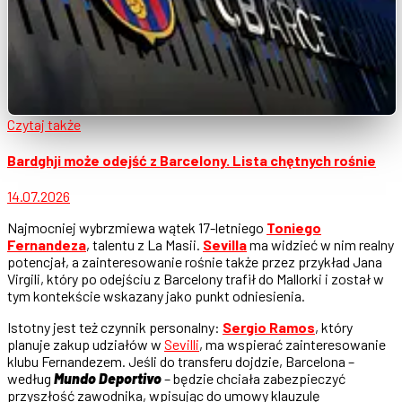
Czytaj także
Bardghji może odejść z Barcelony. Lista chętnych rośnie
14.07.2026
Najmocniej wybrzmiewa wątek 17-letniego
Toniego
Fernandeza
, talentu z La Masii.
Sevilla
ma widzieć w nim realny
potencjał, a zainteresowanie rośnie także przez przykład Jana
Virgili, który po odejściu z Barcelony trafił do Mallorki i został w
tym kontekście wskazany jako punkt odniesienia.
Istotny jest też czynnik personalny:
Sergio Ramos
, który
planuje zakup udziałów w
Sevilli
, ma wspierać zainteresowanie
klubu Fernandezem. Jeśli do transferu dojdzie, Barcelona –
według
Mundo Deportivo
– będzie chciała zabezpieczyć
przyszłość zawodnika, wpisując do umowy klauzulę