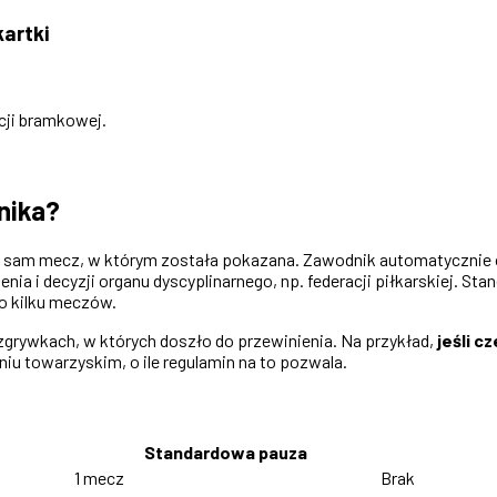
artki
cji bramkowej.
nika?
sam mecz, w którym została pokazana. Zawodnik automatycznie ot
ia i decyzji organu dyscyplinarnego, np. federacji piłkarskiej. St
o kilku meczów.
zgrywkach, w których doszło do przewinienia. Na przykład,
jeśli c
iu towarzyskim, o ile regulamin na to pozwala.
Standardowa pauza
1 mecz
Brak