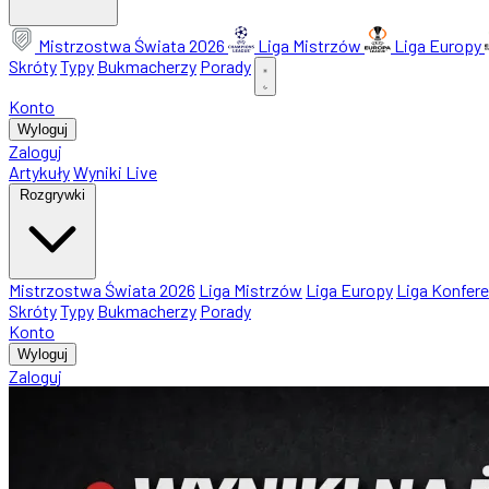
Mistrzostwa Świata 2026
Liga Mistrzów
Liga Europy
Skróty
Typy
Bukmacherzy
Porady
Konto
Wyloguj
Zaloguj
Artykuły
Wyniki Live
Rozgrywki
Mistrzostwa Świata 2026
Liga Mistrzów
Liga Europy
Liga Konfere
Skróty
Typy
Bukmacherzy
Porady
Konto
Wyloguj
Zaloguj