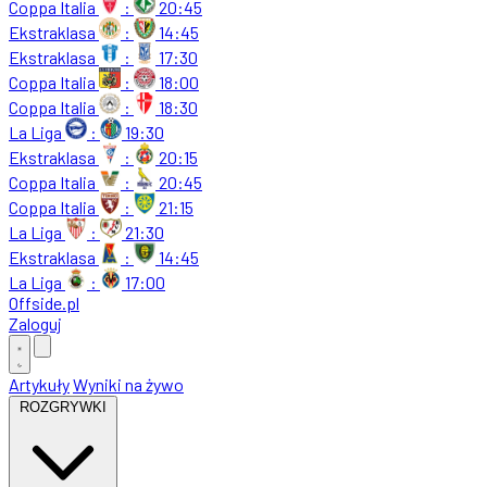
Coppa Italia
:
20:45
Ekstraklasa
:
14:45
Ekstraklasa
:
17:30
Coppa Italia
:
18:00
Coppa Italia
:
18:30
La Liga
:
19:30
Ekstraklasa
:
20:15
Coppa Italia
:
20:45
Coppa Italia
:
21:15
La Liga
:
21:30
Ekstraklasa
:
14:45
La Liga
:
17:00
Offside
.
pl
Zaloguj
Artykuły
Wyniki na żywo
ROZGRYWKI