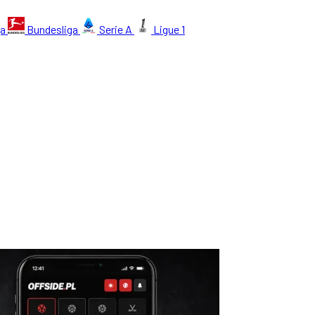
ga
Bundesliga
Serie A
Ligue 1