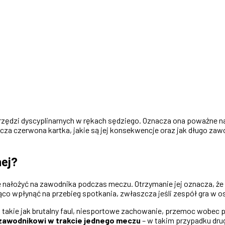
arzędzi dyscyplinarnych w rękach sędziego. Oznacza ona poważne 
cza czerwona kartka, jakie są jej konsekwencje oraz jak długo zaw
nej?
e nałożyć na zawodnika podczas meczu. Otrzymanie jej oznacza, że
co wpłynąć na przebieg spotkania, zwłaszcza jeśli zespół gra w os
, takie jak brutalny faul, niesportowe zachowanie, przemoc wobec 
zawodnikowi w trakcie jednego meczu
– w takim przypadku dru