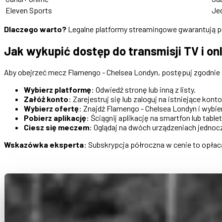
Eleven Sports
Je
Dlaczego warto?
Legalne platformy streamingowe gwarantują pły
Jak wykupić dostęp do transmisji TV i on
Aby obejrzeć mecz Flamengo - Chelsea Londyn, postępuj zgodnie
Wybierz platformę
: Odwiedź stronę lub inną z listy.
Załóż konto
: Zarejestruj się lub zaloguj na istniejące konto
Wybierz ofertę
: Znajdź Flamengo - Chelsea Londyn i wybi
Pobierz aplikację
: Ściągnij aplikację na smartfon lub tablet
Ciesz się meczem
: Oglądaj na dwóch urządzeniach jednocz
Wskazówka eksperta
: Subskrypcja półroczna w cenie to opłac