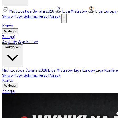
Mistrzostwa Świata 2026
Liga Mistrzów
Liga Europy
Skróty
Typy
Bukmacherzy
Porady
Konto
Wyloguj
Zaloguj
Artykuły
Wyniki Live
Rozgrywki
Mistrzostwa Świata 2026
Liga Mistrzów
Liga Europy
Liga Konfere
Skróty
Typy
Bukmacherzy
Porady
Konto
Wyloguj
Zaloguj