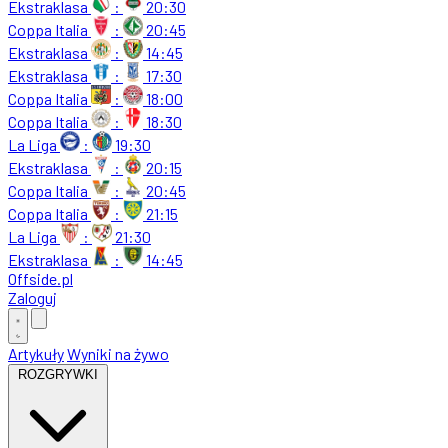
Ekstraklasa
:
20:30
Coppa Italia
:
20:45
Ekstraklasa
:
14:45
Ekstraklasa
:
17:30
Coppa Italia
:
18:00
Coppa Italia
:
18:30
La Liga
:
19:30
Ekstraklasa
:
20:15
Coppa Italia
:
20:45
Coppa Italia
:
21:15
La Liga
:
21:30
Ekstraklasa
:
14:45
Offside
.
pl
Zaloguj
Artykuły
Wyniki na żywo
ROZGRYWKI