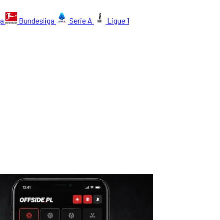
ga
Bundesliga
Serie A
Ligue 1