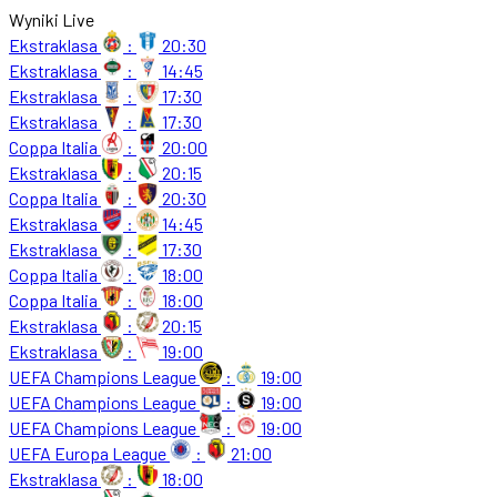
Wyniki Live
Ekstraklasa
:
20:30
Ekstraklasa
:
14:45
Ekstraklasa
:
17:30
Ekstraklasa
:
17:30
Coppa Italia
:
20:00
Ekstraklasa
:
20:15
Coppa Italia
:
20:30
Ekstraklasa
:
14:45
Ekstraklasa
:
17:30
Coppa Italia
:
18:00
Coppa Italia
:
18:00
Ekstraklasa
:
20:15
Ekstraklasa
:
19:00
UEFA Champions League
:
19:00
UEFA Champions League
:
19:00
UEFA Champions League
:
19:00
UEFA Europa League
:
21:00
Ekstraklasa
:
18:00