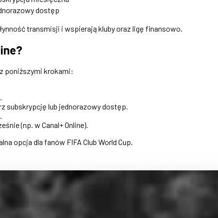
dnorazowy dostęp
nność transmisji i wspierają kluby oraz ligę finansowo.
line?
 z poniższymi krokami:
.
erz subskrypcję lub jednorazowy dostęp.
.
eśnie (np. w Canal+ Online).
alna opcja dla fanów FIFA Club World Cup.