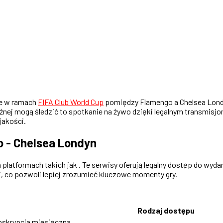
ie w ramach
FIFA Club World Cup
pomiędzy Flamengo a Chelsea Londyn
 nożnej mogą śledzić to spotkanie na żywo dzięki legalnym transmis
jakości.
o - Chelsea Londyn
latformach takich jak . Te serwisy oferują legalny dostęp do wydar
, co pozwoli lepiej zrozumieć kluczowe momenty gry.
Rodzaj dostępu
bskrypcja miesięczna