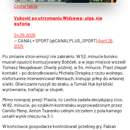
Czytaj także
Vuković po utrzymaniu Widzewa: ulga, nie
euforia
24.05.2026
— CANAL+ SPORT (@CANALPLUS_SPORT)
April 26,
2025
Po zmianie stron emocji nie zabrakło. W 52. minucie boisko
musiał opuścić kontuzjowany Bobček, a w jego miejsce wszedł
Tomasz Neugebauer. Chwilę później, w 54. minucie, Piast złapał
kontakt – po dośrodkowaniu Michała Chrapka z rzutu wolnego,
niefortunnie interweniował Weirauch, kierując piłkę do własnej
siatki. Gliwiczanie ruszyli do ataku, a Tomáš Huk był bliski
wyrównania, trafiając w słupek.
Mimo rosnącej presji Piasta, to Lechia zadała decydujący cios.
W 82. minucie, po szybkim kontrataku wyprowadzonym przez
Camilo Menę, Anton Tsarenko celnym strzałem z pola karnego
ustalił wynik meczu na 3:1.
W końcówce gospodarze kontrolowali przebieg gry. Fabian