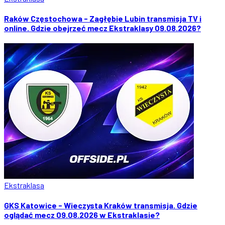
Raków Częstochowa - Zagłębie Lubin transmisja TV i
online. Gdzie obejrzeć mecz Ekstraklasy 09.08.2026?
Ekstraklasa
GKS Katowice - Wieczysta Kraków transmisja. Gdzie
oglądać mecz 09.08.2026 w Ekstraklasie?