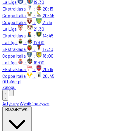
La Liga
:
19:30
Ekstraklasa
:
20:15
Coppa Italia
:
20:45
Coppa Italia
:
21:15
La Liga
:
21:30
Ekstraklasa
:
14:45
La Liga
:
17:00
Ekstraklasa
:
17:30
Coppa Italia
:
18:00
La Liga
:
19:00
Ekstraklasa
:
20:15
Coppa Italia
:
20:45
Offside
.
pl
Zaloguj
Artykuły
Wyniki na żywo
ROZGRYWKI