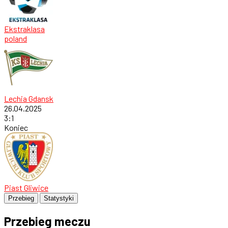
Ekstraklasa
poland
Lechia Gdansk
26.04.2025
3
:
1
Koniec
Piast Gliwice
Przebieg
Statystyki
Przebieg meczu