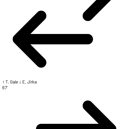
↑ T. Gale
↓ E. Jirka
67'