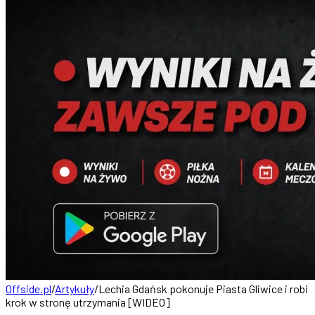
Offside.pl
/
Artykuły
/
Lechia Gdańsk pokonuje Piasta Gliwice i robi
krok w stronę utrzymania [WIDEO]