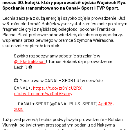
meczu 30. kolejki, który poprowadził sędzia Wojciech Myc.
Spotkanie transmitowano na Canal+ Sport i TVP Sport.
Lechia zaczęła z dużą energią i szybko objęła prowadzenie. Już
w 8. minucie Tomáš Bobček wykorzystał zamieszanie po stałym
fragmencie gry i z najbliższej odległości pokonał Frantiska
Placha. Piast próbował odpowiedzieć, ale obrona gospodarzy,
wspierana przez pewnego w bramce Szymona Weiraucha,
skutecznie odpierała ich ataki.
Szybko rozpoczynamy sobotnie strzelanie w
@_Ekstraklasa_
! Tomas Bobcek daje prowadzenie
Lechii! ⚽
📺 Mecz trwa w CANAL+ SPORT 3 i w serwisie
CANAL+:
https://t.co/zr8n1cU2RX
pic.twitter.com/wx0cfVEamy
— CANAL+ SPORT (@CANALPLUS_SPORT)
April 26,
2025
Tuż przed przerwą Lechia podwyższyła prowadzenie – Bohdan
Viunnyk, po świetnym prostopadłym podaniu od Maksyma