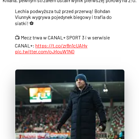
Khlana, pewnym strzałem ustalił wynik pierwszej połowy na 2:0.
Lechia podwyższa tuż przed przerwą! Bohdan
Viunnyk wygrywa pojedynek biegowy i trafia do
siatki! ⚽
📺 Mecz trwa w CANAL+ SPORT 3 i w serwisie
CANAL+:
https://t.co/zr8n1cUAHv
pic.twitter.com/oJrlouW1NO