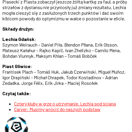
Piasecki z Piasta zobaczył jeszcze żółtą kartkę za faul, a próby
strzałów z dystansu nie przyniosły już zmiany rezultatu. Lechia
mogła cieszyć się z zasłużonych trzech punktów i dać swoim
kibicom powody do optymizmu w walce o pozostanie w elicie.
Składy drużyn:
Lechia Gdańsk
:
Szymon Weirauch – Daniel Piła, Blendon Pllana, Erik Olsson,
Mateusz Kałahur – Rajko Kapič, Ivan Zhelizko – Camilo Mena,
Bohdan Viunnyk, Maksym Khlan – Tomáš Bobček
Piast Gliwice
:
Frantisek Plach – Tomáš Huk, Jakub Czerwiński, Miguel Muñoz,
Igor Drapiński – Michał Chrapek, Todor Kostadinov – Adrian
Zedadka, Jorge Félix, Erik Jirka – Maciej Rosołek
Czytaj także:
Cztery kluby w grze o utrzymanie. Lechia pod ścianą
Carver: Musimy wrócić do naszych podstaw