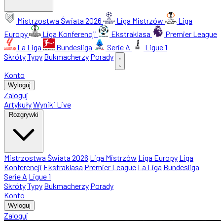
Mistrzostwa Świata 2026
Liga Mistrzów
Liga
Europy
Liga Konferencji
Ekstraklasa
Premier League
La Liga
Bundesliga
Serie A
Ligue 1
Skróty
Typy
Bukmacherzy
Porady
Konto
Wyloguj
Zaloguj
Artykuły
Wyniki Live
Rozgrywki
Mistrzostwa Świata 2026
Liga Mistrzów
Liga Europy
Liga
Konferencji
Ekstraklasa
Premier League
La Liga
Bundesliga
Serie A
Ligue 1
Skróty
Typy
Bukmacherzy
Porady
Konto
Wyloguj
Zaloguj