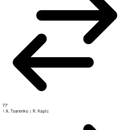
77'
↑ A. Tsarenko
↓ R. Kapic