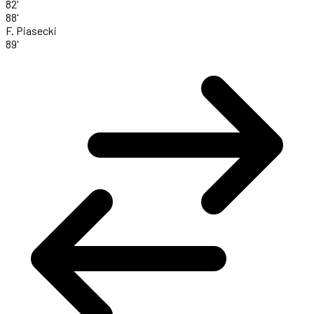
82'
88'
F. Piasecki
89'