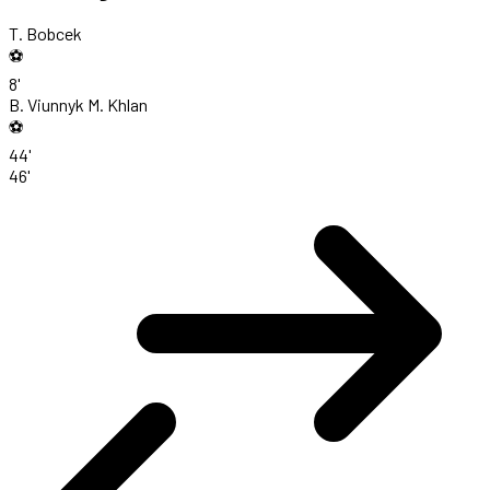
T. Bobcek
⚽
8'
B. Viunnyk
M. Khlan
⚽
44'
46'