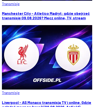
Transmisje
Manchester City - Atletico Madryt: gdzie obejrzeć
transmisję 09.08.2026? Mecz online, TV, stream
Transmisje
Liverpool - AS Monaco transmisja TV i online. Gdzie
oglądać mecz na żywo? (09.08.2026, Anfield)