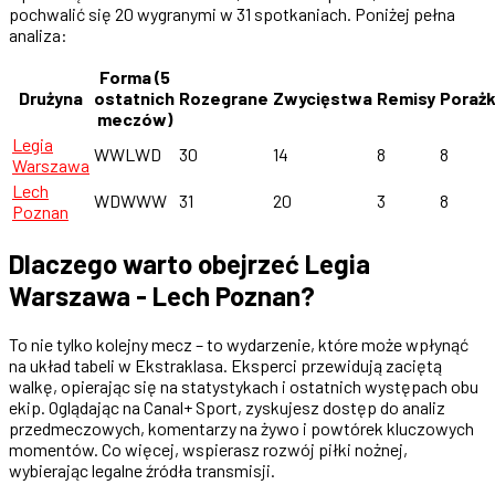
pochwalić się 20 wygranymi w 31 spotkaniach. Poniżej pełna
analiza:
Forma (5
Drużyna
ostatnich
Rozegrane
Zwycięstwa
Remisy
Porażk
meczów)
Legia
WWLWD
30
14
8
8
Warszawa
Lech
WDWWW
31
20
3
8
Poznan
Dlaczego warto obejrzeć Legia
Warszawa - Lech Poznan?
To nie tylko kolejny mecz – to wydarzenie, które może wpłynąć
na układ tabeli w Ekstraklasa. Eksperci przewidują zaciętą
walkę, opierając się na statystykach i ostatnich występach obu
ekip. Oglądając na Canal+ Sport, zyskujesz dostęp do analiz
przedmeczowych, komentarzy na żywo i powtórek kluczowych
momentów. Co więcej, wspierasz rozwój piłki nożnej,
wybierając legalne źródła transmisji.