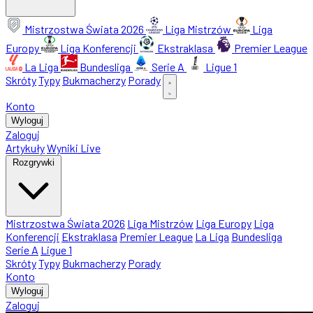
Mistrzostwa Świata 2026
Liga Mistrzów
Liga
Europy
Liga Konferencji
Ekstraklasa
Premier League
La Liga
Bundesliga
Serie A
Ligue 1
Skróty
Typy
Bukmacherzy
Porady
Konto
Wyloguj
Zaloguj
Artykuły
Wyniki Live
Rozgrywki
Mistrzostwa Świata 2026
Liga Mistrzów
Liga Europy
Liga
Konferencji
Ekstraklasa
Premier League
La Liga
Bundesliga
Serie A
Ligue 1
Skróty
Typy
Bukmacherzy
Porady
Konto
Wyloguj
Zaloguj