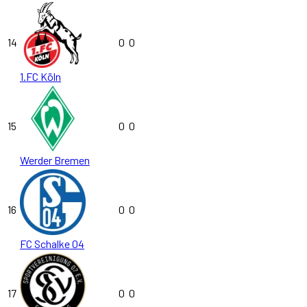
14
0
0
1.FC Köln
15
0
0
Werder Bremen
16
0
0
FC Schalke 04
17
0
0