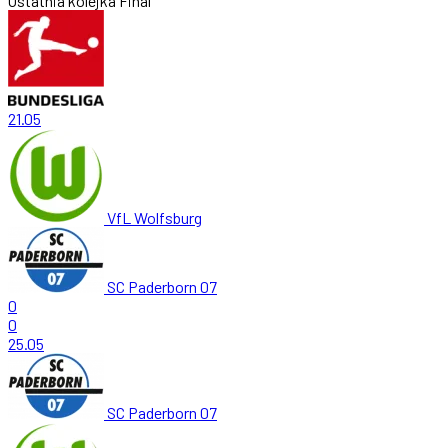
Ostatnia kolejka
Final
21.05
VfL Wolfsburg
SC Paderborn 07
0
0
25.05
SC Paderborn 07