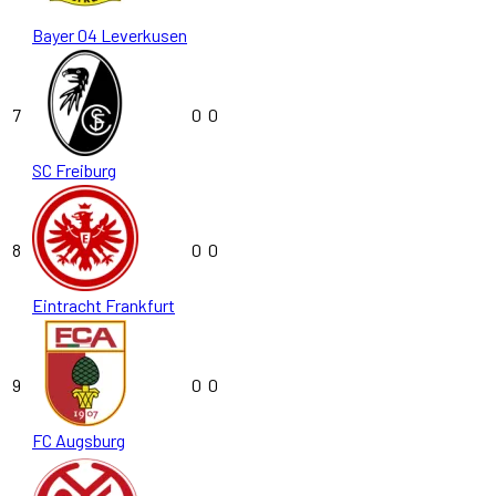
Bayer 04 Leverkusen
7
0
0
SC Freiburg
8
0
0
Eintracht Frankfurt
9
0
0
FC Augsburg