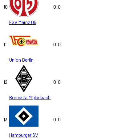
10
0
0
FSV Mainz 05
11
0
0
Union Berlin
12
0
0
Borussia M'gladbach
13
0
0
Hamburger SV