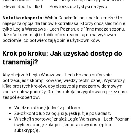
Eleven Sports
15zł
Powtórki, statystyki na żywo
Notatka eksperta:
Wybór Canal+ Online z pakietem 65zł to
najlepsza opcja dla fanów Ekstraklasa, którzy chcą śledzić nie
tylko Legia Warszawa - Lech Poznan, ale i inne mecze sezonu.
Jakość transmisji i stabilność streamu są na najwyższym
poziomie, co potwierdzają opinie użytkowników.
Krok po kroku: Jak uzyskać dostęp do
transmisji?
Aby obejrzeć Legia Warszawa - Lech Poznan online, nie
potrzebujesz skomplikowanej wiedzy technicznej. Wystarczy
kilka prostych kroków, aby cieszyć się meczem w domowym
zaciszu lub w podróży. Oto instrukcja przygotowana przez nasz
zespół ekspertów:
Wejdź na stronę jednej z platform:
Załóż konto lub zaloguj się, jeśli już je posiadasz.
W sekcji sportowej znajdź Legia Warszawa - Lech Poznan
i wybierz opcję zakupu – jednorazowy dostęp lub
subskrypcję.