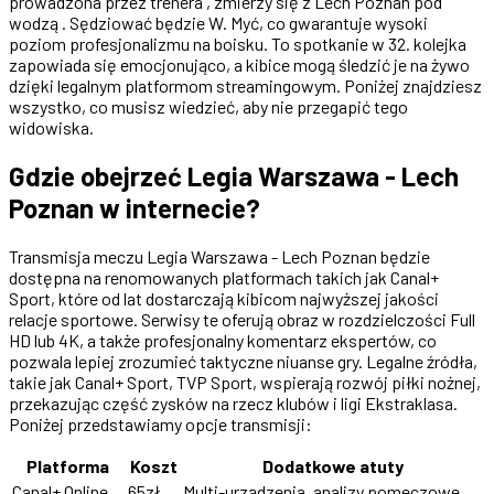
prowadzona przez trenera , zmierzy się z Lech Poznan pod
wodzą . Sędziować będzie W. Myć, co gwarantuje wysoki
poziom profesjonalizmu na boisku. To spotkanie w 32. kolejka
zapowiada się emocjonująco, a kibice mogą śledzić je na żywo
dzięki legalnym platformom streamingowym. Poniżej znajdziesz
wszystko, co musisz wiedzieć, aby nie przegapić tego
widowiska.
Gdzie obejrzeć Legia Warszawa - Lech
Poznan w internecie?
Transmisja meczu Legia Warszawa - Lech Poznan będzie
dostępna na renomowanych platformach takich jak Canal+
Sport, które od lat dostarczają kibicom najwyższej jakości
relacje sportowe. Serwisy te oferują obraz w rozdzielczości Full
HD lub 4K, a także profesjonalny komentarz ekspertów, co
pozwala lepiej zrozumieć taktyczne niuanse gry. Legalne źródła,
takie jak Canal+ Sport, TVP Sport, wspierają rozwój piłki nożnej,
przekazując część zysków na rzecz klubów i ligi Ekstraklasa.
Poniżej przedstawiamy opcje transmisji:
Platforma
Koszt
Dodatkowe atuty
Canal+ Online
65zł
Multi-urządzenia, analizy pomeczowe