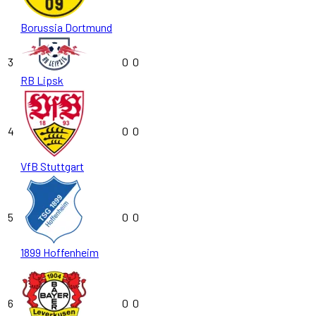
Borussia Dortmund
3
0
0
RB Lipsk
4
0
0
VfB Stuttgart
5
0
0
1899 Hoffenheim
6
0
0