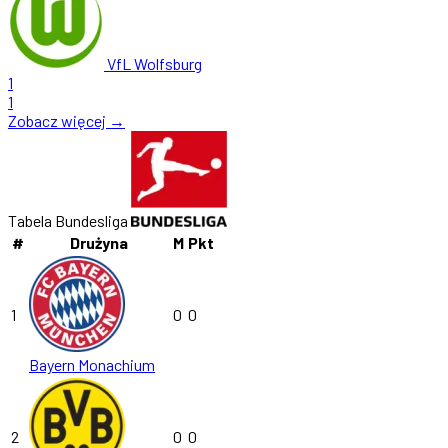
VfL Wolfsburg
1
1
Zobacz więcej →
Tabela Bundesliga
#
Drużyna
M
Pkt
1
0
0
Bayern Monachium
2
0
0