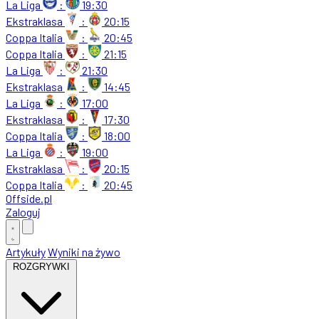
La Liga
:
19:30
Ekstraklasa
:
20:15
Coppa Italia
:
20:45
Coppa Italia
:
21:15
La Liga
:
21:30
Ekstraklasa
:
14:45
La Liga
:
17:00
Ekstraklasa
:
17:30
Coppa Italia
:
18:00
La Liga
:
19:00
Ekstraklasa
:
20:15
Coppa Italia
:
20:45
Offside
.
pl
Zaloguj
Artykuły
Wyniki na żywo
ROZGRYWKI