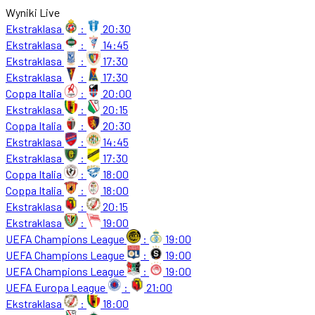
Wyniki Live
Ekstraklasa
:
20:30
Ekstraklasa
:
14:45
Ekstraklasa
:
17:30
Ekstraklasa
:
17:30
Coppa Italia
:
20:00
Ekstraklasa
:
20:15
Coppa Italia
:
20:30
Ekstraklasa
:
14:45
Ekstraklasa
:
17:30
Coppa Italia
:
18:00
Coppa Italia
:
18:00
Ekstraklasa
:
20:15
Ekstraklasa
:
19:00
UEFA Champions League
:
19:00
UEFA Champions League
:
19:00
UEFA Champions League
:
19:00
UEFA Europa League
:
21:00
Ekstraklasa
:
18:00