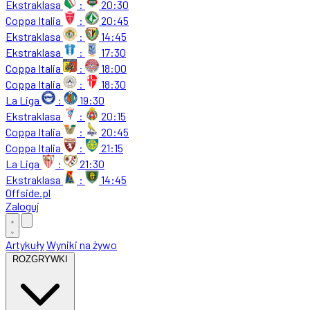
Ekstraklasa
:
20:30
Coppa Italia
:
20:45
Ekstraklasa
:
14:45
Ekstraklasa
:
17:30
Coppa Italia
:
18:00
Coppa Italia
:
18:30
La Liga
:
19:30
Ekstraklasa
:
20:15
Coppa Italia
:
20:45
Coppa Italia
:
21:15
La Liga
:
21:30
Ekstraklasa
:
14:45
Offside
.
pl
Zaloguj
Artykuły
Wyniki na żywo
ROZGRYWKI