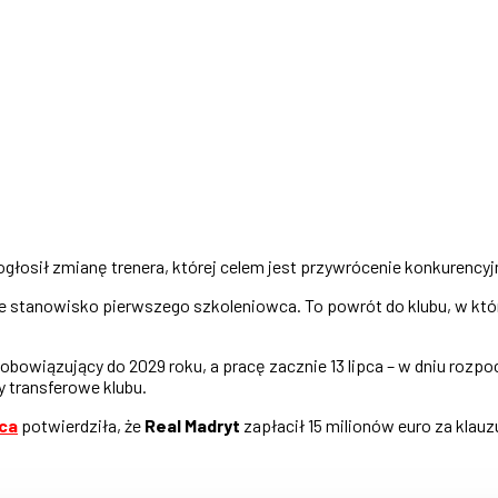
 ogłosił zmianę trenera, której celem jest przywrócenie konkurency
ie stanowisko pierwszego szkoleniowca. To powrót do klubu, w któ
kt obowiązujący do 2029 roku, a pracę zacznie 13 lipca – w dniu r
y transferowe klubu.
ca
potwierdziła, że
Real Madryt
zapłacił 15 milionów euro za klau