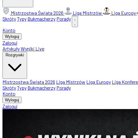
Mistrzostwa Świata 2026
Liga Mistrzów
Liga Europy
Skróty
Typy
Bukmacherzy
Porady
Konto
Wyloguj
Zaloguj
Artykuły
Wyniki Live
Rozgrywki
Mistrzostwa Świata 2026
Liga Mistrzów
Liga Europy
Liga Konfere
Skróty
Typy
Bukmacherzy
Porady
Konto
Wyloguj
Zaloguj