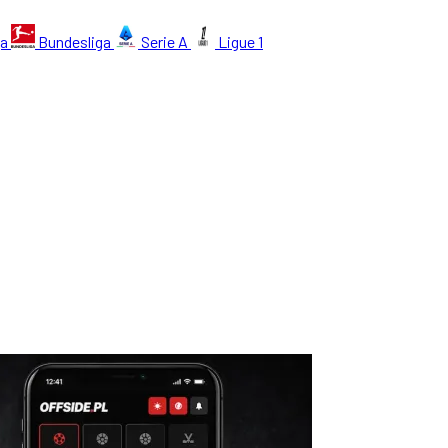
ga
Bundesliga
Serie A
Ligue 1