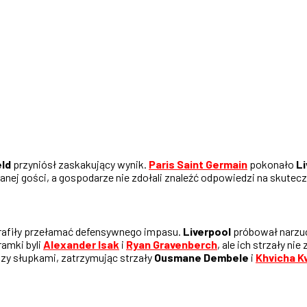
eld
przyniósł zaskakujący wynik.
Paris Saint Germain
pokonało
Li
anej gości, a gospodarze nie zdołali znaleźć odpowiedzi na skutec
otrafiły przełamać defensywnego impasu.
Liverpool
próbował narzuc
ramki byli
Alexander Isak
i
Ryan Gravenberch
, ale ich strzały nie
zy słupkami, zatrzymując strzały
Ousmane Dembele
i
Khvicha K