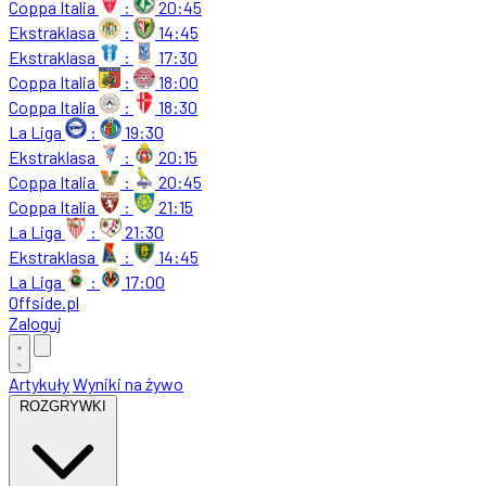
Coppa Italia
:
20:45
Ekstraklasa
:
14:45
Ekstraklasa
:
17:30
Coppa Italia
:
18:00
Coppa Italia
:
18:30
La Liga
:
19:30
Ekstraklasa
:
20:15
Coppa Italia
:
20:45
Coppa Italia
:
21:15
La Liga
:
21:30
Ekstraklasa
:
14:45
La Liga
:
17:00
Offside
.
pl
Zaloguj
Artykuły
Wyniki na żywo
ROZGRYWKI