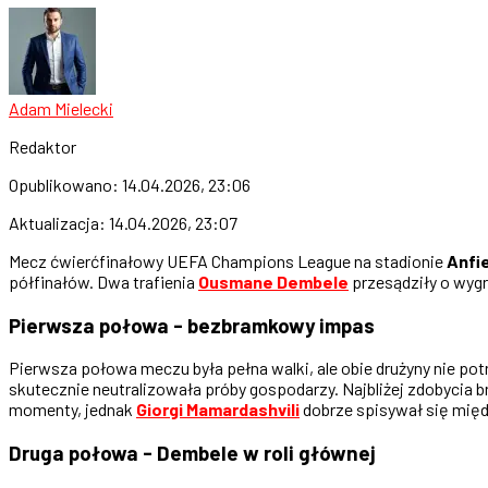
Adam Mielecki
Redaktor
Opublikowano:
14.04.2026, 23:06
Aktualizacja:
14.04.2026, 23:07
Mecz ćwierćfinałowy UEFA Champions League na stadionie
Anfi
półfinałów. Dwa trafienia
Ousmane Dembele
przesądziły o wygr
Pierwsza połowa - bezbramkowy impas
Pierwsza połowa meczu była pełna walki, ale obie drużyny nie p
skutecznie neutralizowała próby gospodarzy. Najbliżej zdobycia b
momenty, jednak
Giorgi Mamardashvili
dobrze spisywał się międ
Druga połowa - Dembele w roli głównej