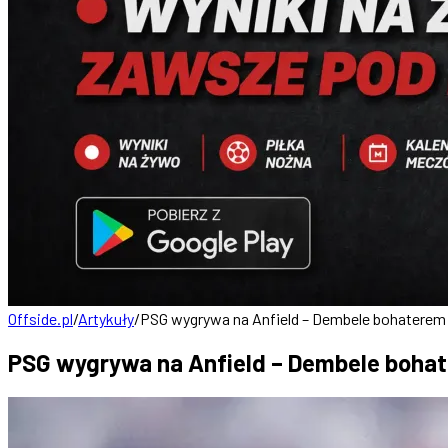
Offside.pl
/
Artykuły
/
PSG wygrywa na Anfield – Dembele bohaterem 
PSG wygrywa na Anfield – Dembele boha