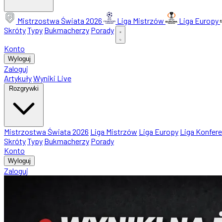
Mistrzostwa Świata 2026
Liga Mistrzów
Liga Europy
Skróty
Typy
Bukmacherzy
Porady
Konto
Wyloguj
Zaloguj
Artykuły
Wyniki Live
Rozgrywki
Mistrzostwa Świata 2026
Liga Mistrzów
Liga Europy
Liga Konfere
Skróty
Typy
Bukmacherzy
Porady
Konto
Wyloguj
Zaloguj