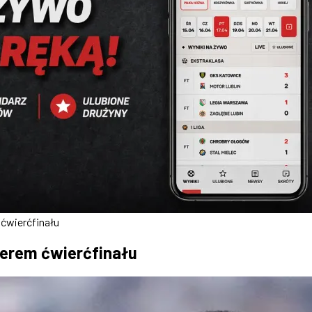
ćwierćfinału
terem ćwierćfinału