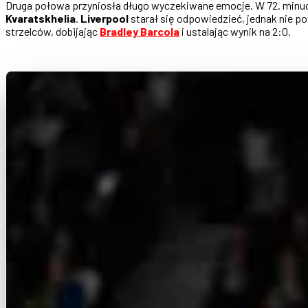
Druga połowa przyniosła długo wyczekiwane emocje. W 72. minu
Kvaratskhelia
.
Liverpool
starał się odpowiedzieć, jednak nie p
strzelców, dobijając
Bradley Barcola
i ustalając wynik na 2:0.