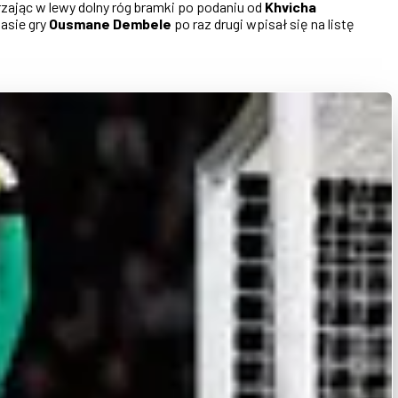
rzając w lewy dolny róg bramki po podaniu od
Khvicha
asie gry
Ousmane Dembele
po raz drugi wpisał się na listę