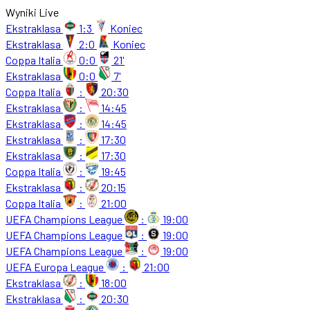
Wyniki Live
Ekstraklasa
1:3
Koniec
Ekstraklasa
2:0
Koniec
Coppa Italia
0:0
21'
Ekstraklasa
0:0
7'
Coppa Italia
:
20:30
Ekstraklasa
:
14:45
Ekstraklasa
:
14:45
Ekstraklasa
:
17:30
Ekstraklasa
:
17:30
Coppa Italia
:
19:45
Ekstraklasa
:
20:15
Coppa Italia
:
21:00
UEFA Champions League
:
19:00
UEFA Champions League
:
19:00
UEFA Champions League
:
19:00
UEFA Europa League
:
21:00
Ekstraklasa
:
18:00
Ekstraklasa
:
20:30