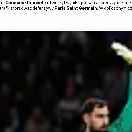
cie
Ousmane Dembele
otworzył wynik spotkania, precyzyjnie ude
otrafił sforsować defensywy
Paris Saint Germain
. W doliczonym cz