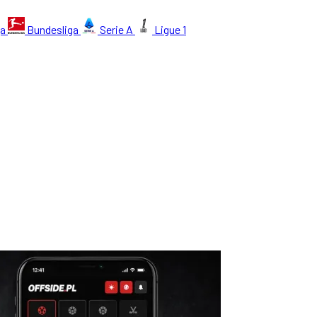
ga
Bundesliga
Serie A
Ligue 1