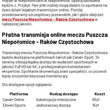
Miejski w Niepołomicach w Niepołomice. Sędzią spotkania
będzie J. Przybył. Fani piłki nożnej mogą śledzić to spotkanie na
żywo dzięki legalnym transmisjom online. Poniżej
przedstawiamy szczegółowy przewodnik, jak i gdzie obejrzeć
mecz Puszcza Niepołomice - Raków Częstochowa
w
najlepszej jakości.
Płatna transmisja online meczu Puszcza
Niepołomice - Raków Częstochowa
Transmisja meczu Puszcza Niepołomice - Raków Częstochowa
będzie dostępna na platformach takich jak Canal+ Sport. Te
serwisy oferują legalny dostęp do wydarzeń sportowych w
jakości Full HD lub 4K, z profesjonalnym komentarzem
ekspertów. Spotkanie skomentują znani specjaliści, co pozwoli
lepiej zrozumieć kluczowe momenty gry.
Oto dostępne opcje oglądania:
Platforma
Rodzaj dostępu
Koszt
Canal+ Online
Subskrypcja miesięczna
65zł
Eleven Sports
Jednorazowy dostęp
15zł