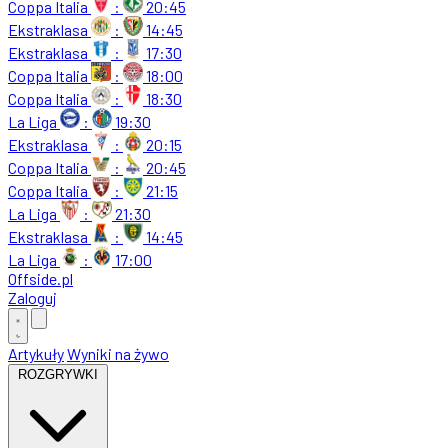
Coppa Italia
:
20:45
Ekstraklasa
:
14:45
Ekstraklasa
:
17:30
Coppa Italia
:
18:00
Coppa Italia
:
18:30
La Liga
:
19:30
Ekstraklasa
:
20:15
Coppa Italia
:
20:45
Coppa Italia
:
21:15
La Liga
:
21:30
Ekstraklasa
:
14:45
La Liga
:
17:00
Offside
.
pl
Zaloguj
Artykuły
Wyniki na żywo
ROZGRYWKI