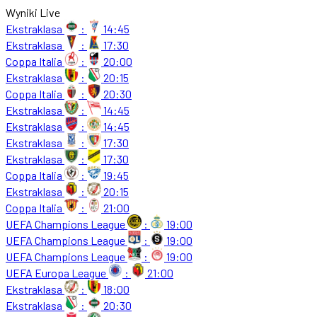
Wyniki Live
Ekstraklasa
:
14:45
Ekstraklasa
:
17:30
Coppa Italia
:
20:00
Ekstraklasa
:
20:15
Coppa Italia
:
20:30
Ekstraklasa
:
14:45
Ekstraklasa
:
14:45
Ekstraklasa
:
17:30
Ekstraklasa
:
17:30
Coppa Italia
:
19:45
Ekstraklasa
:
20:15
Coppa Italia
:
21:00
UEFA Champions League
:
19:00
UEFA Champions League
:
19:00
UEFA Champions League
:
19:00
UEFA Europa League
:
21:00
Ekstraklasa
:
18:00
Ekstraklasa
:
20:30