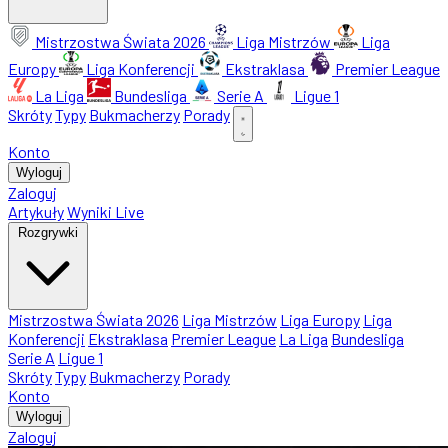
Mistrzostwa Świata 2026
Liga Mistrzów
Liga
Europy
Liga Konferencji
Ekstraklasa
Premier League
La Liga
Bundesliga
Serie A
Ligue 1
Skróty
Typy
Bukmacherzy
Porady
Konto
Wyloguj
Zaloguj
Artykuły
Wyniki Live
Rozgrywki
Mistrzostwa Świata 2026
Liga Mistrzów
Liga Europy
Liga
Konferencji
Ekstraklasa
Premier League
La Liga
Bundesliga
Serie A
Ligue 1
Skróty
Typy
Bukmacherzy
Porady
Konto
Wyloguj
Zaloguj