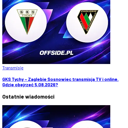
Transmisje
GKS Tychy – Zaglebie Sosnowiec transmisja TV i online.
Gdzie obejrzeć 5.08.2026?
Ostatnie
wiadomości