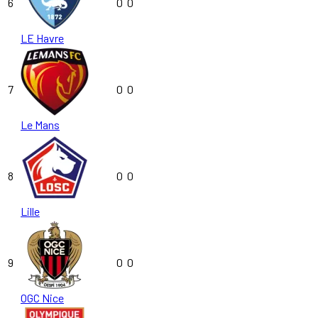
6
0
0
LE Havre
7
0
0
Le Mans
8
0
0
Lille
9
0
0
OGC Nice