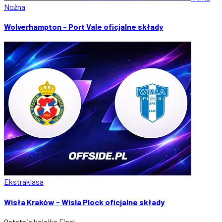
Nożna
Wolverhampton - Port Vale oficjalne składy
Ekstraklasa
Wisła Kraków - Wisla Plock oficjalne składy
Ostatnia kolejka
Final