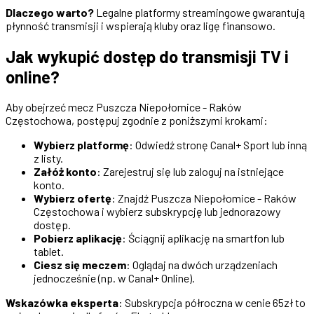
Dlaczego warto?
Legalne platformy streamingowe gwarantują
płynność transmisji i wspierają kluby oraz ligę finansowo.
Jak wykupić dostęp do transmisji TV i
online?
Aby obejrzeć mecz Puszcza Niepołomice - Raków
Częstochowa, postępuj zgodnie z poniższymi krokami:
Wybierz platformę
: Odwiedź stronę Canal+ Sport lub inną
z listy.
Załóż konto
: Zarejestruj się lub zaloguj na istniejące
konto.
Wybierz ofertę
: Znajdź Puszcza Niepołomice - Raków
Częstochowa i wybierz subskrypcję lub jednorazowy
dostęp.
Pobierz aplikację
: Ściągnij aplikację na smartfon lub
tablet.
Ciesz się meczem
: Oglądaj na dwóch urządzeniach
jednocześnie (np. w Canal+ Online).
Wskazówka eksperta
: Subskrypcja półroczna w cenie 65zł to