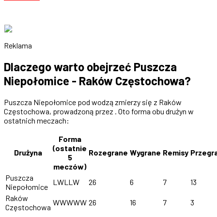
Reklama
Dlaczego warto obejrzeć Puszcza
Niepołomice - Raków Częstochowa?
Puszcza Niepołomice pod wodzą zmierzy się z Raków
Częstochowa, prowadzoną przez . Oto forma obu drużyn w
ostatnich meczach:
Forma
(ostatnie
Drużyna
Rozegrane
Wygrane
Remisy
Przegr
5
meczów)
Puszcza
LWLLW
26
6
7
13
Niepołomice
Raków
WWWWW
26
16
7
3
Częstochowa