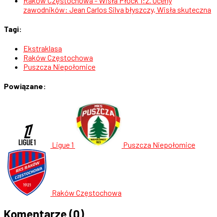
Raków Częstochowa - Wisła Płock 1:2. Oceny
zawodników: Jean Carlos Silva błyszczy, Wisła skuteczna
Tagi:
Ekstraklasa
Raków Częstochowa
Puszcza Niepołomice
Powiązane:
Ligue 1
Puszcza Niepołomice
Raków Częstochowa
Komentarze
(0)