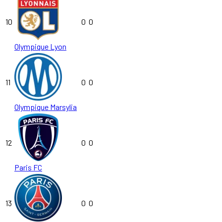
10
0
0
Olympique Lyon
11
0
0
Olympique Marsylia
12
0
0
Paris FC
13
0
0