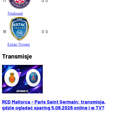
17
0
0
Toulouse
18
0
0
Estac Troyes
Transmisje
RCD Mallorca - Paris Saint Germain: transmisja,
gdzie oglądać sparing 5.08.2026 online i w TV?