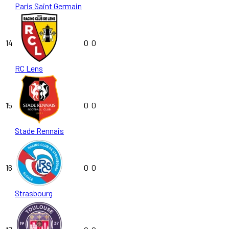
Paris Saint Germain
14
0
0
RC Lens
15
0
0
Stade Rennais
16
0
0
Strasbourg