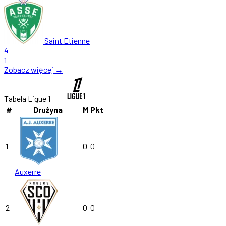
Saint Etienne
4
1
Zobacz więcej →
Tabela Ligue 1
#
Drużyna
M
Pkt
1
0
0
Auxerre
2
0
0