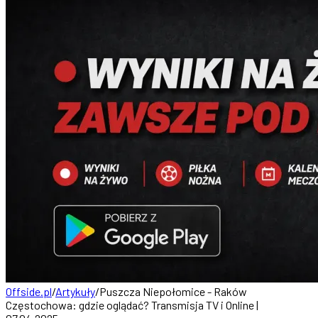
Offside.pl
/
Artykuły
/
Puszcza Niepołomice - Raków
Częstochowa: gdzie oglądać? Transmisja TV i Online |