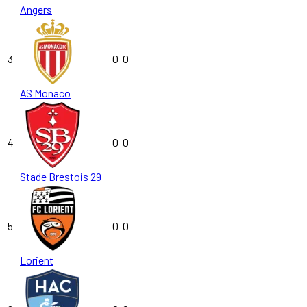
Angers
3
0
0
AS Monaco
4
0
0
Stade Brestois 29
5
0
0
Lorient