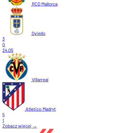
RCD Mallorca
Oviedo
3
0
24.05
Villarreal
Atletico Madryt
5
1
Zobacz więcej →