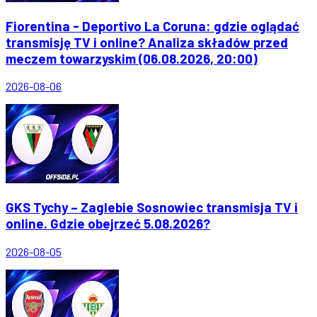
Fiorentina - Deportivo La Coruna: gdzie oglądać
transmisję TV i online? Analiza składów przed
meczem towarzyskim (06.08.2026, 20:00)
2026-08-06
GKS Tychy – Zaglebie Sosnowiec transmisja TV i
online. Gdzie obejrzeć 5.08.2026?
2026-08-05