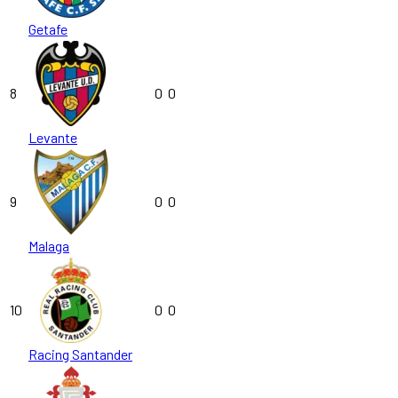
Getafe
8
0
0
Levante
9
0
0
Malaga
10
0
0
Racing Santander