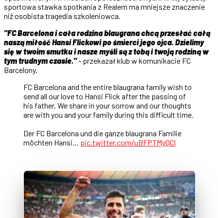
sportowa stawka spotkania z Realem ma mniejsze znaczenie
niż osobista tragedia szkoleniowca.
"FC Barcelona i cała rodzina blaugrana chcą przesłać całą
naszą miłość Hansi Flickowi po śmierci jego ojca. Dzielimy
się w twoim smutku i nasze myśli są z tobą i twoją rodziną w
tym trudnym czasie."
- przekazał klub w komunikacie FC
Barcelony.
FC Barcelona and the entire blaugrana family wish to
send all our love to Hansi Flick after the passing of
his father. We share in your sorrow and our thoughts
are with you and your family during this difficult time.
Der FC Barcelona und die ganze blaugrana Familie
möchten Hansi…
pic.twitter.com/uBFPTMyQCl