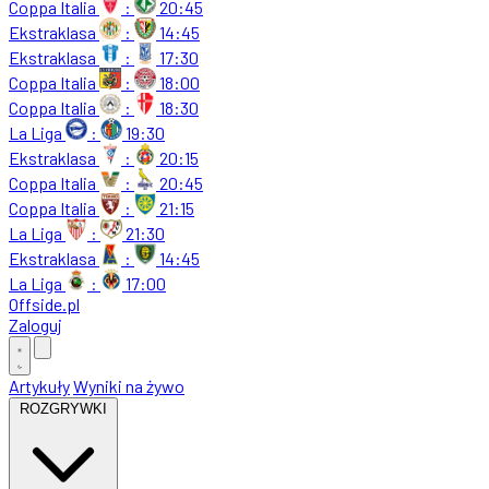
Coppa Italia
:
20:45
Ekstraklasa
:
14:45
Ekstraklasa
:
17:30
Coppa Italia
:
18:00
Coppa Italia
:
18:30
La Liga
:
19:30
Ekstraklasa
:
20:15
Coppa Italia
:
20:45
Coppa Italia
:
21:15
La Liga
:
21:30
Ekstraklasa
:
14:45
La Liga
:
17:00
Offside
.
pl
Zaloguj
Artykuły
Wyniki na żywo
ROZGRYWKI