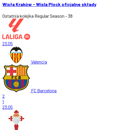
Wisła Kraków - Wisla Plock oficjalne składy
Ostatnia kolejka
Regular Season - 38
23.05
Valencia
FC Barcelona
2
1
23.05