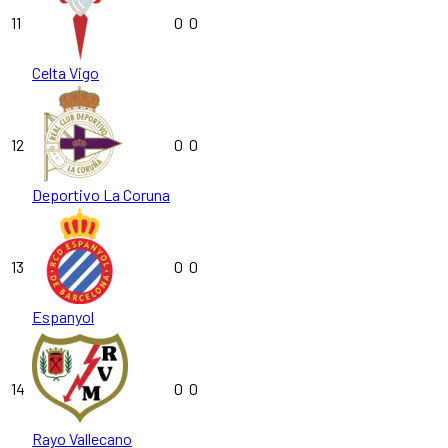
11
0
0
Celta Vigo
12
0
0
Deportivo La Coruna
13
0
0
Espanyol
14
0
0
Rayo Vallecano