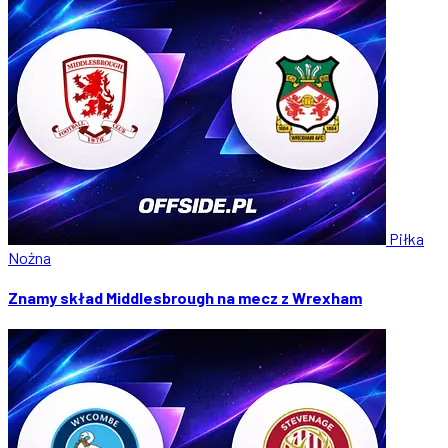
Piłka
Nożna
Znamy skład Middlesbrough na mecz z Wrexham