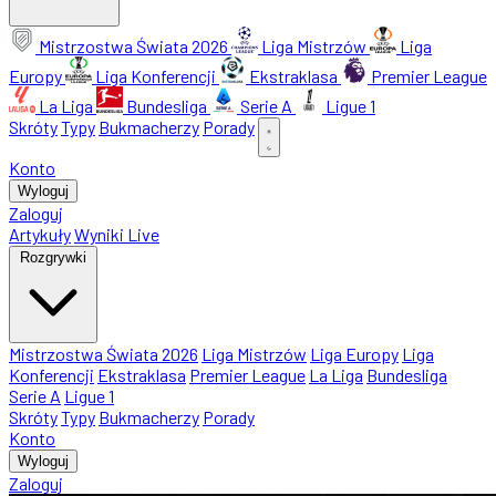
Mistrzostwa Świata 2026
Liga Mistrzów
Liga
Europy
Liga Konferencji
Ekstraklasa
Premier League
La Liga
Bundesliga
Serie A
Ligue 1
Skróty
Typy
Bukmacherzy
Porady
Konto
Wyloguj
Zaloguj
Artykuły
Wyniki Live
Rozgrywki
Mistrzostwa Świata 2026
Liga Mistrzów
Liga Europy
Liga
Konferencji
Ekstraklasa
Premier League
La Liga
Bundesliga
Serie A
Ligue 1
Skróty
Typy
Bukmacherzy
Porady
Konto
Wyloguj
Zaloguj