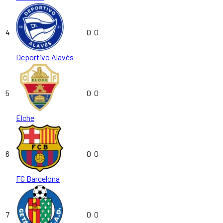
4
0
0
Deportivo Alavés
5
0
0
Elche
6
0
0
FC Barcelona
7
0
0