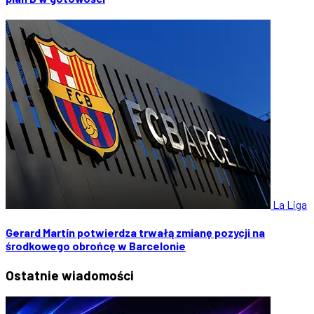
La Liga
Gerard Martín potwierdza trwałą zmianę pozycji na
środkowego obrońcę w Barcelonie
Ostatnie
wiadomości