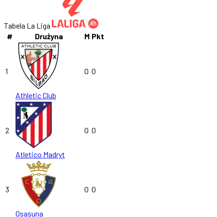
Tabela La Liga
#
Drużyna
M
Pkt
1
0
0
Athletic Club
2
0
0
Atletico Madryt
3
0
0
Osasuna