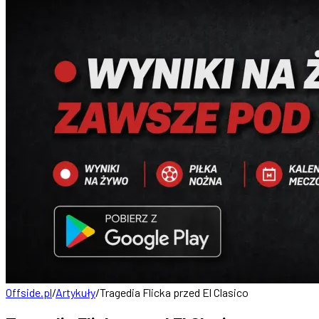
Offside.pl
/
Artykuły
/
Tragedia Flicka przed El Clasico