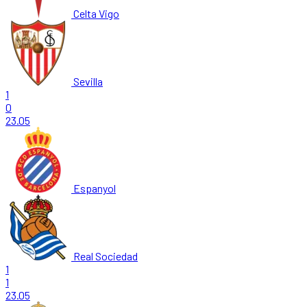
Celta Vigo
Sevilla
1
0
23.05
Espanyol
Real Sociedad
1
1
23.05