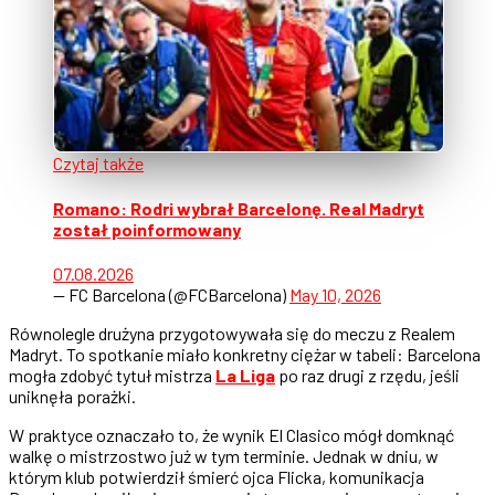
Czytaj także
Romano: Rodri wybrał Barcelonę. Real Madryt
został poinformowany
07.08.2026
— FC Barcelona (@FCBarcelona)
May 10, 2026
Równolegle drużyna przygotowywała się do meczu z Realem
Madryt. To spotkanie miało konkretny ciężar w tabeli: Barcelona
mogła zdobyć tytuł mistrza
La Liga
po raz drugi z rzędu, jeśli
uniknęła porażki.
W praktyce oznaczało to, że wynik El Clasico mógł domknąć
walkę o mistrzostwo już w tym terminie. Jednak w dniu, w
którym klub potwierdził śmierć ojca Flicka, komunikacja