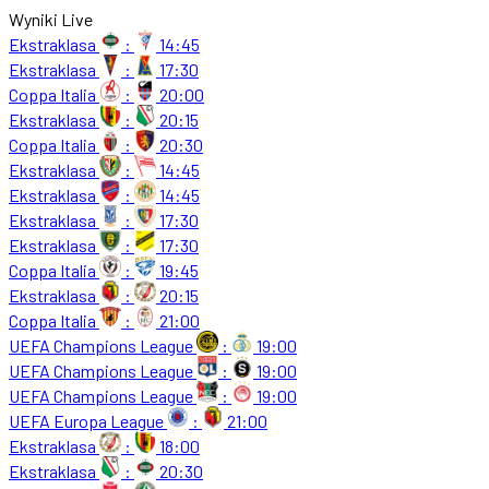
Wyniki Live
Ekstraklasa
:
14:45
Ekstraklasa
:
17:30
Coppa Italia
:
20:00
Ekstraklasa
:
20:15
Coppa Italia
:
20:30
Ekstraklasa
:
14:45
Ekstraklasa
:
14:45
Ekstraklasa
:
17:30
Ekstraklasa
:
17:30
Coppa Italia
:
19:45
Ekstraklasa
:
20:15
Coppa Italia
:
21:00
UEFA Champions League
:
19:00
UEFA Champions League
:
19:00
UEFA Champions League
:
19:00
UEFA Europa League
:
21:00
Ekstraklasa
:
18:00
Ekstraklasa
:
20:30