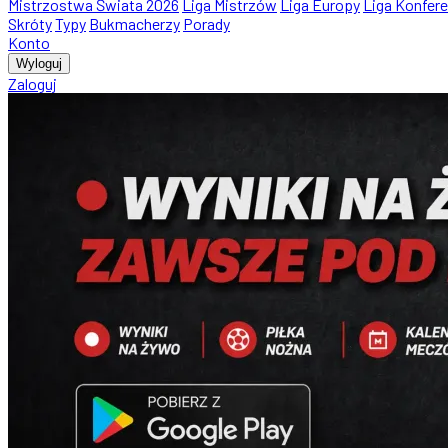
Mistrzostwa Świata 2026
Liga Mistrzów
Liga Europy
Liga Konfere
Skróty
Typy
Bukmacherzy
Porady
Konto
Wyloguj
Zaloguj