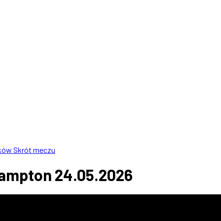
ików
Skrót meczu
hampton 24.05.2026