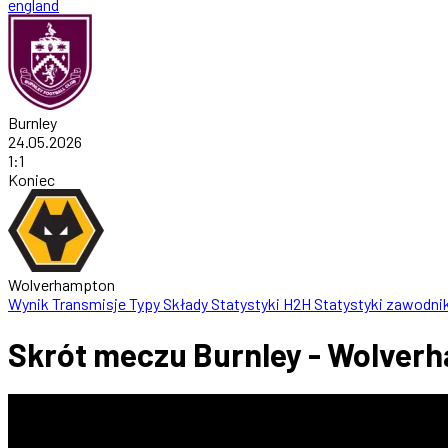
england
Burnley
24.05.2026
1
:
1
Koniec
Wolverhampton
Wynik
Transmisje
Typy
Składy
Statystyki
H2H
Statystyki zawodn
Skrót meczu Burnley - Wolver