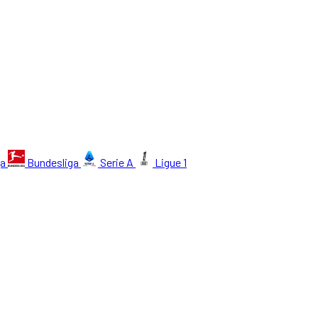
ga
Bundesliga
Serie A
Ligue 1