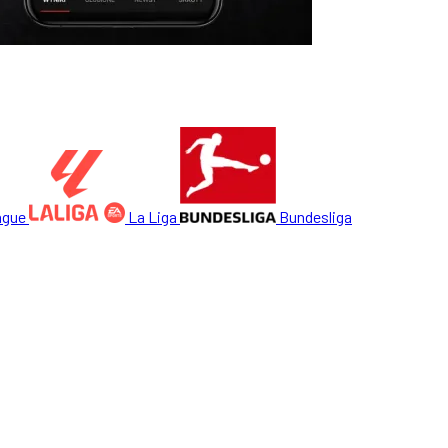
ague
La Liga
Bundesliga