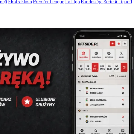
ncji
Ekstraklasa
Premier League
La Liga
Bundesliga
Serie A
Ligue 1