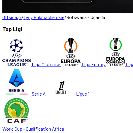
Offside.pl
/
Typy Bukmacherskie
/
Botswana - Uganda
Top Ligi
Liga Mistrzów
Liga Europy
Lig
Serie A
Ligue 1
World Cup - Qualification Africa