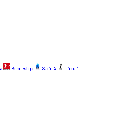
ga
Bundesliga
Serie A
Ligue 1