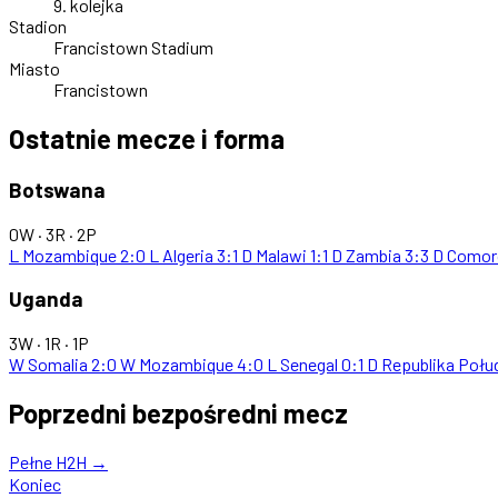
9. kolejka
Stadion
Francistown Stadium
Miasto
Francistown
Ostatnie mecze i forma
Botswana
0W · 3R · 2P
L
Mozambique
2:0
L
Algeria
3:1
D
Malawi
1:1
D
Zambia
3:3
D
Comor
Uganda
3W · 1R · 1P
W
Somalia
2:0
W
Mozambique
4:0
L
Senegal
0:1
D
Republika Połu
Poprzedni bezpośredni mecz
Pełne H2H →
Koniec