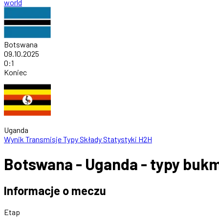
world
Botswana
09.10.2025
0
:
1
Koniec
Uganda
Wynik
Transmisje
Typy
Składy
Statystyki
H2H
Botswana - Uganda - typy bukm
Informacje o meczu
Etap