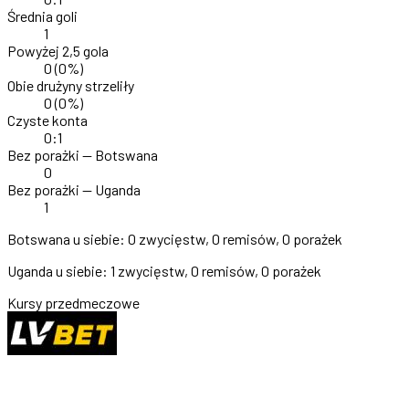
Średnia goli
1
Powyżej 2,5 gola
0
(0%)
Obie drużyny strzeliły
0
(0%)
Czyste konta
0:1
Bez porażki — Botswana
0
Bez porażki — Uganda
1
Botswana u siebie:
0 zwycięstw, 0 remisów, 0 porażek
Uganda u siebie:
1 zwycięstw, 0 remisów, 0 porażek
Kursy przedmeczowe