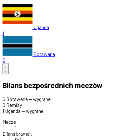
Uganda
1
Botswana
0
Bilans bezpośrednich meczów
0
Botswana — wygrane
0
Remisy
1
Uganda — wygrane
Mecze
1
Bilans bramek
0:1