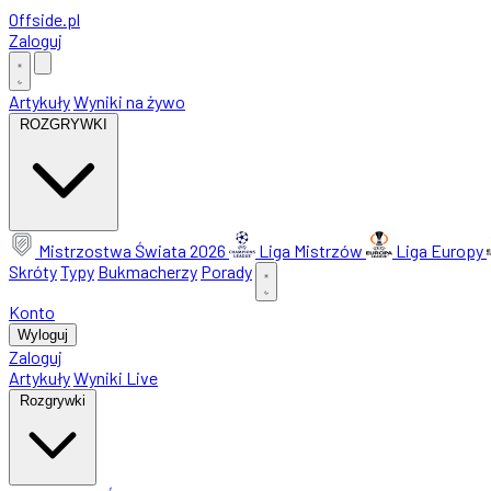
Offside
.
pl
Zaloguj
Artykuły
Wyniki na żywo
ROZGRYWKI
Mistrzostwa Świata 2026
Liga Mistrzów
Liga Europy
Skróty
Typy
Bukmacherzy
Porady
Konto
Wyloguj
Zaloguj
Artykuły
Wyniki Live
Rozgrywki