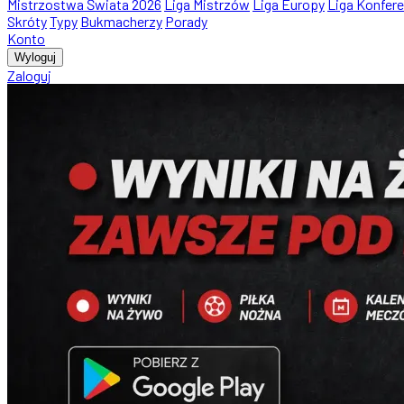
Mistrzostwa Świata 2026
Liga Mistrzów
Liga Europy
Liga Konfere
Skróty
Typy
Bukmacherzy
Porady
Konto
Wyloguj
Zaloguj