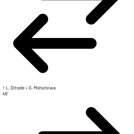
↑ L. Ditsele
↓ G. Mohutsiwa
46'