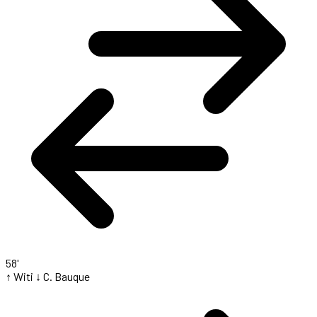
58'
↑ Witi
↓ C. Bauque