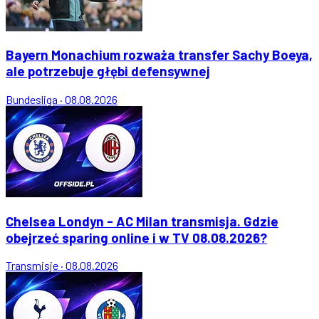
Bayern Monachium rozważa transfer Sachy Boeya,
ale potrzebuje głębi defensywnej
Bundesliga
·
08.08.2026
Chelsea Londyn - AC Milan transmisja. Gdzie
obejrzeć sparing online i w TV 08.08.2026?
Transmisje
·
08.08.2026