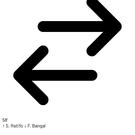
58'
↑ S. Ratifo
↓ F. Bangal