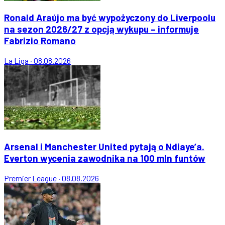
Ronald Araújo ma być wypożyczony do Liverpoolu
na sezon 2026/27 z opcją wykupu – informuje
Fabrizio Romano
La Liga
·
08.08.2026
Arsenal i Manchester United pytają o Ndiaye’a.
Everton wycenia zawodnika na 100 mln funtów
Premier League
·
08.08.2026