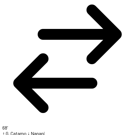
68'
↑ G. Catamo
↓ Nanani