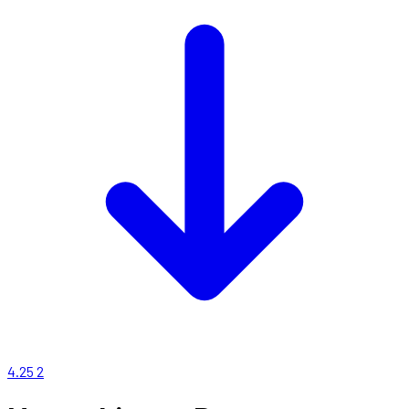
4.25
2