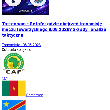
Tottenham - Getafe: gdzie obejrzeć transmisję
meczu towarzyskiego 8.08.2026? Składy i analiza
taktyczna
Transmisje
·
08.08.2026
Ostatnia kolejka
c
13.11
Cameroon