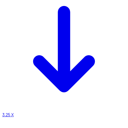
3.25
X