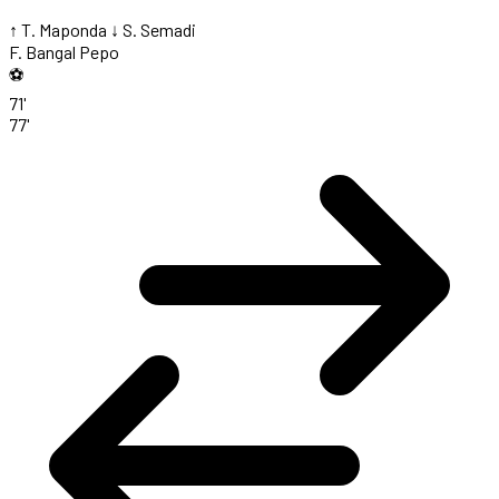
↑ T. Maponda
↓ S. Semadi
F. Bangal
Pepo
⚽
71'
77'