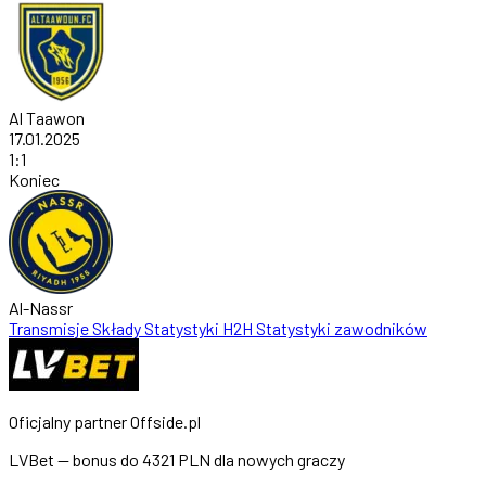
Al Taawon
17.01.2025
1
:
1
Koniec
Al-Nassr
Transmisje
Składy
Statystyki
H2H
Statystyki zawodników
Oficjalny partner Offside.pl
LVBet — bonus do
4321 PLN
dla nowych graczy