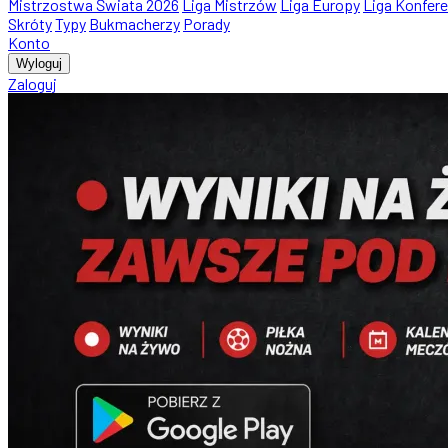
Mistrzostwa Świata 2026
Liga Mistrzów
Liga Europy
Liga Konfere
Skróty
Typy
Bukmacherzy
Porady
Konto
Wyloguj
Zaloguj