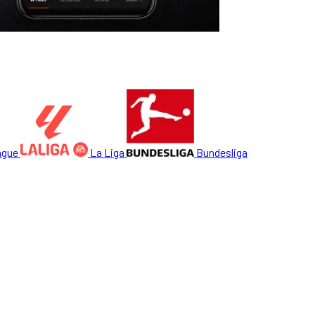
ague
La Liga
Bundesliga