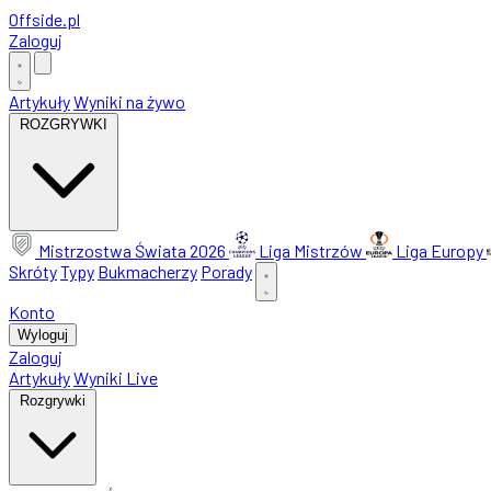
Offside
.
pl
Zaloguj
Artykuły
Wyniki na żywo
ROZGRYWKI
Mistrzostwa Świata 2026
Liga Mistrzów
Liga Europy
Skróty
Typy
Bukmacherzy
Porady
Konto
Wyloguj
Zaloguj
Artykuły
Wyniki Live
Rozgrywki